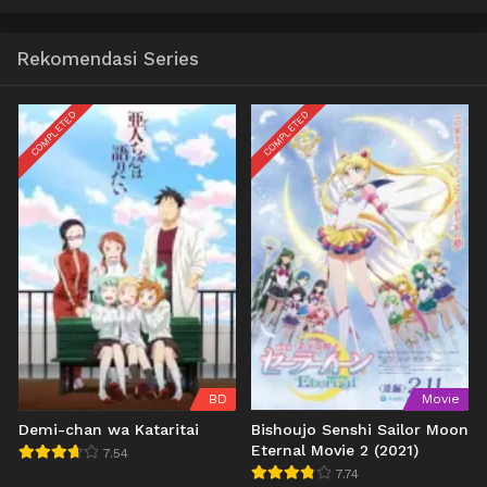
Rekomendasi Series
COMPLETED
COMPLETED
BD
Movie
Demi-chan wa Kataritai
Bishoujo Senshi Sailor Moon
Eternal Movie 2 (2021)
7.54
7.74