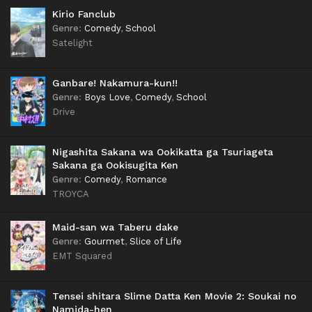
Kirio Fanclub
Genre
:
Comedy
,
School
Satelight
Ganbare! Nakamura-kun!!
Genre
:
Boys Love
,
Comedy
,
School
Drive
Nigashita Sakana wa Ookikatta ga Tsuriageta
Sakana ga Ookisugita Ken
Genre
:
Comedy
,
Romance
TROYCA
Maid-san wa Taberu dake
Genre
:
Gourmet
,
Slice of Life
EMT Squared
Tensei shitara Slime Datta Ken Movie 2: Soukai no
Namida-hen