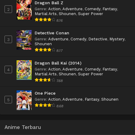
Dragon Ball Z
Genre
:
Action
,
Adventure
,
Comedy
,
Fantasy
,
2
Martial Arts
,
Shounen
,
Super Power
8.16
Detective Conan
Genre
:
Adventure
,
Comedy
,
Detective
,
Mystery
,
3
Shounen
8.17
Dragon Ball Kai (2014)
Genre
:
Action
,
Adventure
,
Comedy
,
Fantasy
,
4
Martial Arts
,
Shounen
,
Super Power
7.68
One Piece
Genre
:
Action
,
Adventure
,
Fantasy
,
Shounen
5
8.68
Anime Terbaru