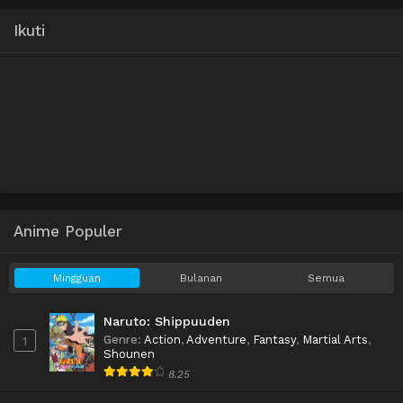
Ikuti
Anime Populer
Mingguan
Bulanan
Semua
Naruto: Shippuuden
Genre
:
Action
,
Adventure
,
Fantasy
,
Martial Arts
,
1
Shounen
8.25