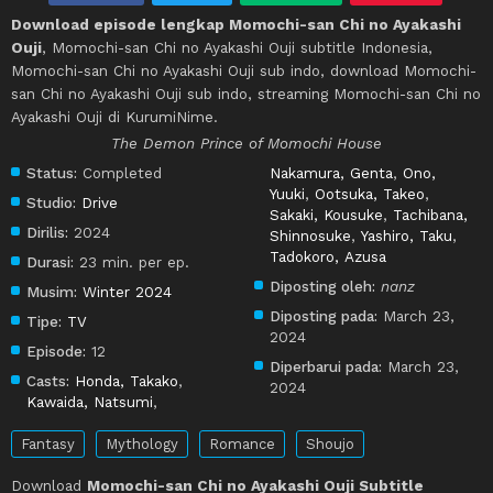
Download episode lengkap Momochi-san Chi no Ayakashi
Ouji
, Momochi-san Chi no Ayakashi Ouji subtitle Indonesia,
Momochi-san Chi no Ayakashi Ouji sub indo, download Momochi-
san Chi no Ayakashi Ouji sub indo, streaming Momochi-san Chi no
Ayakashi Ouji di KurumiNime.
The Demon Prince of Momochi House
Status:
Completed
Nakamura, Genta
,
Ono,
Yuuki
,
Ootsuka, Takeo
,
Studio:
Drive
Sakaki, Kousuke
,
Tachibana,
Dirilis:
2024
Shinnosuke
,
Yashiro, Taku
,
Tadokoro, Azusa
Durasi:
23 min. per ep.
Diposting oleh:
nanz
Musim:
Winter 2024
Diposting pada:
March 23,
Tipe:
TV
2024
Episode:
12
Diperbarui pada:
March 23,
Casts:
Honda, Takako
,
2024
Kawaida, Natsumi
,
Fantasy
Mythology
Romance
Shoujo
Download
Momochi-san Chi no Ayakashi Ouji Subtitle