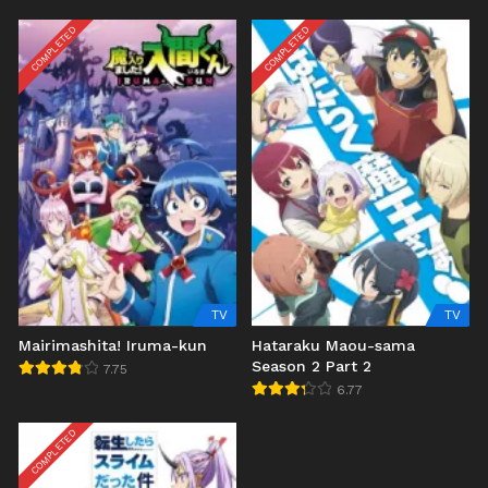
COMPLETED
COMPLETED
TV
TV
Mairimashita! Iruma-kun
Hataraku Maou-sama
Season 2 Part 2
7.75
6.77
COMPLETED