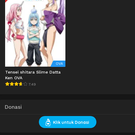
OVA
Tensei shitara Slime Datta
Ken OVA
7.49
Donasi
Klik untuk Donasi