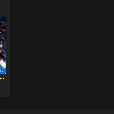
TV
ers