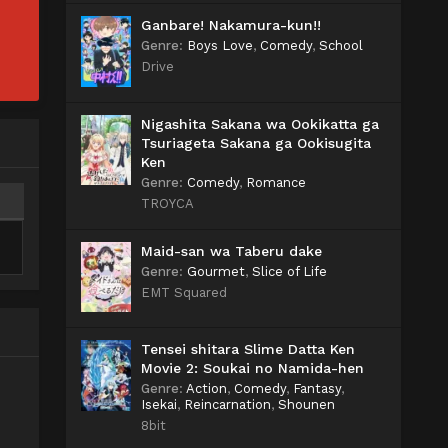
Ganbare! Nakamura-kun!!
Genre
:
Boys Love
,
Comedy
,
School
Drive
Nigashita Sakana wa Ookikatta ga
Tsuriageta Sakana ga Ookisugita
Ken
Genre
:
Comedy
,
Romance
TROYCA
Maid-san wa Taberu dake
Genre
:
Gourmet
,
Slice of Life
EMT Squared
Tensei shitara Slime Datta Ken
Movie 2: Soukai no Namida-hen
Genre
:
Action
,
Comedy
,
Fantasy
,
Isekai
,
Reincarnation
,
Shounen
8bit