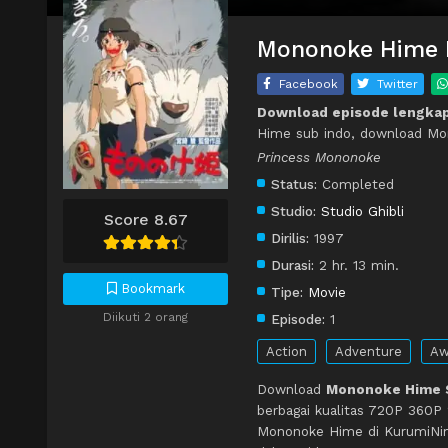
Mononoke Hime B
Facebook
Twitter
Download episode lengka
Hime sub indo, download Mo
Princess Mononoke
Status:
Completed
Studio:
Studio Ghibli
Score 8.67
Dirilis:
1997
Durasi:
2 hr. 13 min.
Bookmark
Tipe:
Movie
Diikuti 2 orang
Episode:
1
Action
Adventure
Aw
Download
Mononoke Hime S
berbagai kualitas 720P 360P
Mononoke Hime di KurumiNim