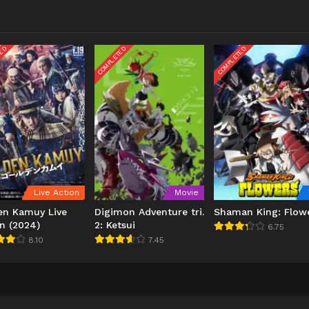
TED
COMPLETED
COMPLETED
Live Action
Movie
en Kamuy Live
Digimon Adventure tri.
Shaman King: Flow
n (2024)
2: Ketsui
6.75
8.10
7.45