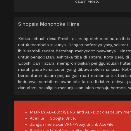
dalam video.
Sinopsis Mononoke Hime
Ketika sebuah desa Emishi diserang oleh babi hutan ib
untuk membela sukunya. Dengan nafasnya yang sekarat,
iblis sambil secara bertahap menyedot nyawanya. Diinstr
untuk pengobatan, Ashitaka tiba di Tatara, Kota Besi, di
Eboshi dari Tatara, mempromosikan penggundulan hutan 
marah pada kehancuran yang dibawa oleh manusia. Keti
berbenturan dalam perjuangan mati-matian untuk bertah
keduanya, sambil melawan iblis laten di dalam dirinya
dan alam, sekaligus menunjukkan jalan menuju harmoni y
Matikan AD-Block/DNS anti AD-Block sebelum men
AceFile = Google Drive.
Jangan memakai VPN/Proxy di link AceFile.
Selalu update Winrar kalian ke versi terbaru.