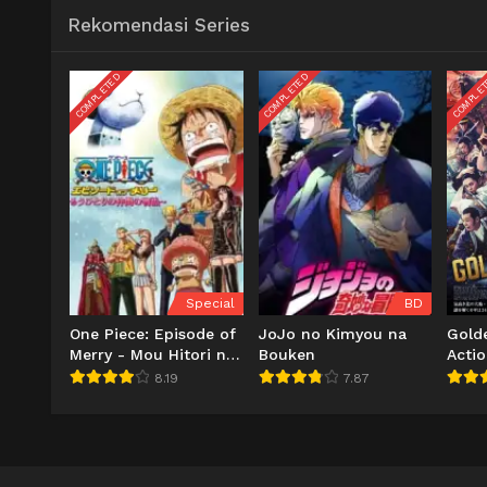
Rekomendasi Series
COMPLETED
COMPLETED
COMPLE
Special
BD
One Piece: Episode of
JoJo no Kimyou na
Gold
Merry - Mou Hitori no
Bouken
Actio
Nakama no
8.19
7.87
Monogatari