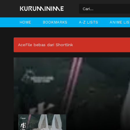
HOME
BOOKMARKS
A-Z LISTS
ANIME LI
AceFile bebas dari Shortlink