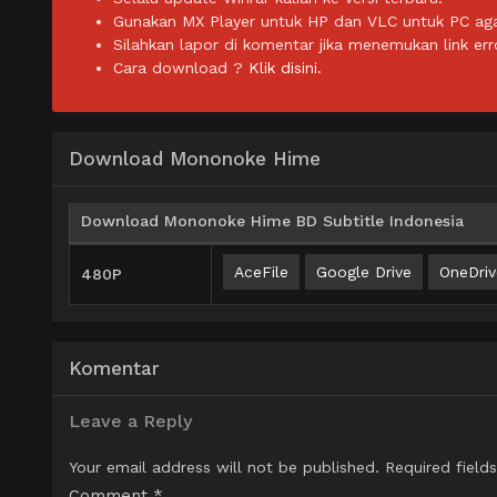
Gunakan MX Player untuk HP dan VLC untuk PC agar 
Silahkan lapor di komentar jika menemukan link err
Cara download ?
Klik disini.
Download Mononoke Hime
Download Mononoke Hime BD Subtitle Indonesia
AceFile
Google Drive
OneDriv
480P
Komentar
Leave a Reply
Your email address will not be published.
Required field
Comment
*