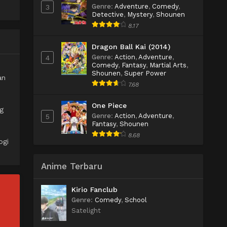
Genre
:
Adventure
,
Comedy
,
3
Detective
,
Mystery
,
Shounen
8.17
Dragon Ball Kai (2014)
Genre
:
Action
,
Adventure
,
4
Comedy
,
Fantasy
,
Martial Arts
,
Shounen
,
Super Power
an
7.68
One Piece
g
Genre
:
Action
,
Adventure
,
5
Fantasy
,
Shounen
8.68
ogi
Anime Terbaru
Kirio Fanclub
Genre
:
Comedy
,
School
Satelight