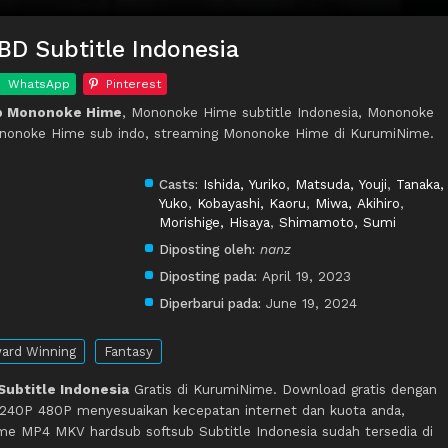
D Subtitle Indonesia
WhatsApp
Pinterest
p Mononoke Hime
, Mononoke Hime subtitle Indonesia, Mononoke
nonoke Hime sub indo, streaming Mononoke Hime di KurumiNime.
Casts:
Ishida, Yuriko
,
Matsuda, Youji
,
Tanaka,
Yuko
,
Kobayashi, Kaoru
,
Miwa, Akihiro
,
Morishige, Hisaya
,
Shimamoto, Sumi
Diposting oleh:
nanz
Diposting pada:
April 19, 2023
Diperbarui pada:
June 19, 2024
ard Winning
Fantasy
ubtitle Indonesia
Gratis di KurumiNime. Download gratis dengan
 240P 480P menyesuaikan kecepatan internet dan kuota anda,
e MP4 MKV hardsub softsub Subtitle Indonesia sudah tersedia di