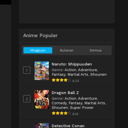
Anime Populer
Mingguan
Bulanan
Semua
Naruto: Shippuuden
Genre
:
Action
,
Adventure
,
1
Fantasy
,
Martial Arts
,
Shounen
8.25
Dragon Ball Z
Genre
:
Action
,
Adventure
,
2
Comedy
,
Fantasy
,
Martial Arts
,
Shounen
,
Super Power
8.16
Detective Conan