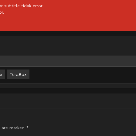
subtitle tidak error.
or.
e
TeraBox
s are marked
*