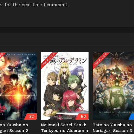
r for the next time I comment.
TED
COMPLETED
COMPLETED
BD
BD
 no Yuusha no
Nejimaki Seirei Senki:
Tate no Yuusha no
gari Season 2
Tenkyou no Alderamin
Nariagari Season 3