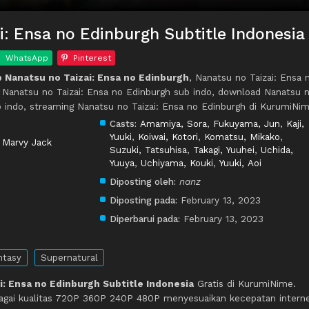
i: Ensa no Edinburgh Subtitle Indonesia
WhatsApp
Pinterest
Nanatsu no Taizai: Ensa no Edinburgh
, Nanatsu no Taizai: Ensa 
, Nanatsu no Taizai: Ensa no Edinburgh sub indo, download Nanatsu 
b indo, streaming Nanatsu no Taizai: Ensa no Edinburgh di KurumiNim
Casts:
Amamiya, Sora
,
Fukuyama, Jun
,
Kaji,
Yuuki
,
Koiwai, Kotori
,
Komatsu, Mikako
,
,
Marvy Jack
Suzuki, Tatsuhisa
,
Takagi, Yuuhei
,
Uchida,
Yuuya
,
Uchiyama, Kouki
,
Yuuki, Aoi
Diposting oleh:
nanz
Diposting pada:
February 13, 2023
Diperbarui pada:
February 13, 2023
ntasy
Supernatural
i: Ensa no Edinburgh Subtitle Indonesia
Gratis di KurumiNime.
agai kualitas 720P 360P 240P 480P menyesuaikan kecepatan intern