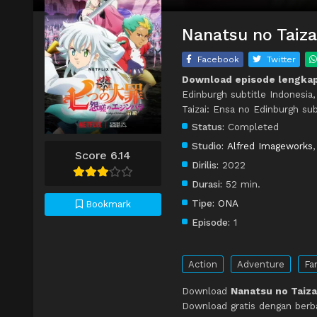
Nanatsu no Taiza
Facebook
Twitter
Download episode lengkap 
Edinburgh subtitle Indonesia
Taizai: Ensa no Edinburgh su
Status:
Completed
Studio:
Alfred Imageworks
Score 6.14
Dirilis:
2022
Durasi:
52 min.
Tipe:
ONA
Bookmark
Episode:
1
Action
Adventure
Fa
Download
Nanatsu no Taiza
Download gratis dengan berb