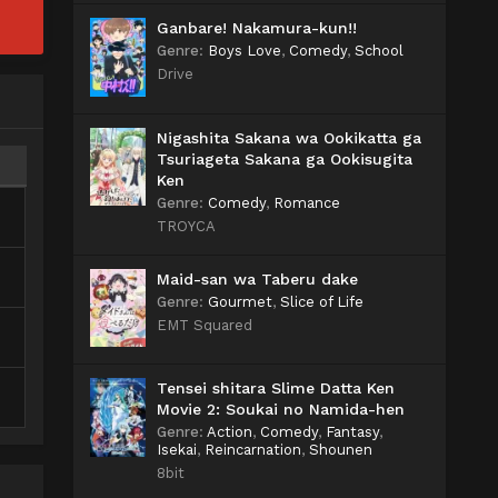
Ganbare! Nakamura-kun!!
Genre
:
Boys Love
,
Comedy
,
School
Drive
Nigashita Sakana wa Ookikatta ga
Tsuriageta Sakana ga Ookisugita
Ken
Genre
:
Comedy
,
Romance
TROYCA
Maid-san wa Taberu dake
Genre
:
Gourmet
,
Slice of Life
EMT Squared
Tensei shitara Slime Datta Ken
Movie 2: Soukai no Namida-hen
Genre
:
Action
,
Comedy
,
Fantasy
,
Isekai
,
Reincarnation
,
Shounen
8bit