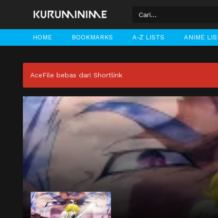
HOME
BOOKMARKS
A-Z LISTS
ANIME LI
AceFile bebas dari Shortlink