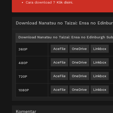
Cara download ?
Klik disini.
Download Nanatsu no Taizai: Ensa no Edinbu
Download Nanatsu no Taizai: Ensa no Edinburgh Subt
AceFile
OneDrive
Linkbox
360P
AceFile
OneDrive
Linkbox
480P
AceFile
OneDrive
Linkbox
720P
AceFile
OneDrive
Linkbox
1080P
Komentar