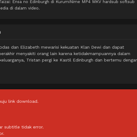
Taizai: Ensa no Edinburgh di KurumiNime MP4 MKV hardsub softsub
edia di dalam video.
h
liodas dan Elizabeth mewarisi kekuatan Klan Dewi dan dapat
 berakhir menyakiti orang lain karena ketidakmampuannya dalam
keluarganya, Tristan pergi ke Kastil Edinburgh dan bertemu denga
uju link download.
subtitle tidak error.
or.