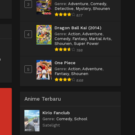
Genre
:
Adventure
,
Comedy
,
3
Detective
,
Mystery
,
Shounen
8.17
Dragon Ball Kai (2014)
Genre
:
Action
,
Adventure
,
4
Comedy
,
Fantasy
,
Martial Arts
,
Shounen
,
Super Power
7.68
n
One Piece
Genre
:
Action
,
Adventure
,
5
Fantasy
,
Shounen
8.68
Anime Terbaru
Kirio Fanclub
Genre
:
Comedy
,
School
Satelight