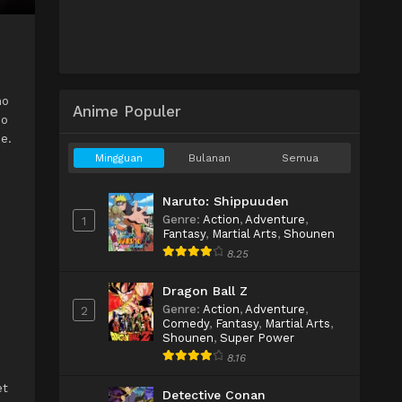
no
Anime Populer
no
e.
Mingguan
Bulanan
Semua
Naruto: Shippuuden
Genre
:
Action
,
Adventure
,
1
Fantasy
,
Martial Arts
,
Shounen
8.25
Dragon Ball Z
Genre
:
Action
,
Adventure
,
2
Comedy
,
Fantasy
,
Martial Arts
,
Shounen
,
Super Power
8.16
et
Detective Conan