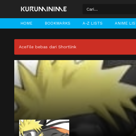
HOME
BOOKMARKS
A-Z LISTS
ANIME LI
AceFile bebas dari Shortlink