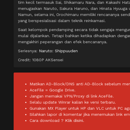
tim kecil termasuk Sai, Shikamaru Nara, dan Kakashi Ha
menugaskan Naruto, Sakura Haruno, dan Hinata Hyuuga 
Namun, selama ini, Orochimaru memiliki rencananya sen
yang berspesialisasi dalam teknik reinkarnasi.
Saat kelompok pendamping secara tidak sengaja mengun
mulai dijalankan. Tetapi bahkan ketika dihadapkan denga
mengakhiri peperangan dan efek bencananya.
Seriesnya:
Naruto: Shippuuden
Credit: 1080P AKSensei
Matikan AD-Block/DNS anti AD-Block sebelum men
AceFile = Google Drive.
Jangan memakai VPN/Proxy di link AceFile.
Selalu update Winrar kalian ke versi terbaru.
Gunakan MX Player untuk HP dan VLC untuk PC agar 
Silahkan lapor di komentar jika menemukan link err
Cara download ?
Klik disini.