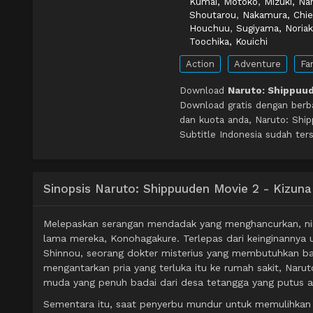
Kumai, Motoko
,
Mizuki, Na
Shoutarou
,
Nakamura, Chie
Houchuu
,
Sugiyama, Noriak
Toochika, Kouichi
Action
Adventure
Fa
Download
Naruto: Shippuud
Download gratis dengan berb
dan kuota anda, Naruto: Sh
Subtitle Indonesia sudah ters
Sinopsis Naruto: Shippuuden Movie 2 - Kizuna
Melepaskan serangan mendadak yang menghancurkan, ni
lama mereka, Konohagakure. Terlepas dari keinginannya
Shinnou, seorang dokter misterius yang membutuhkan ba
mengantarkan pria yang terluka itu ke rumah sakit, Na
muda yang penuh badai dari desa tetangga yang putus a
Sementara itu, saat penyerbu mundur untuk memulihka