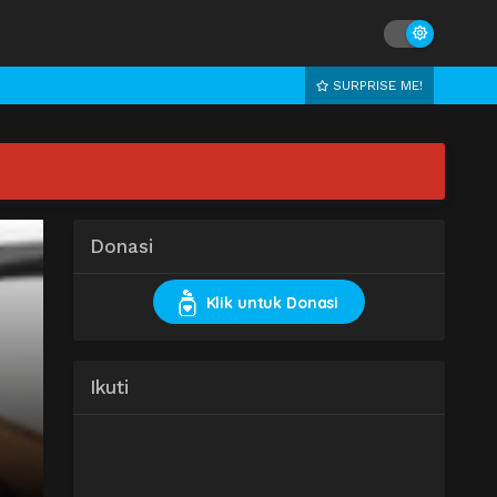
SURPRISE ME!
Donasi
Klik untuk Donasi
Ikuti