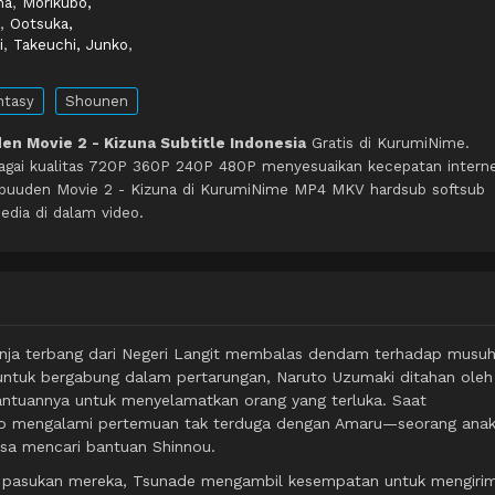
na
,
Morikubo,
,
Ootsuka,
i
,
Takeuchi, Junko
,
ntasy
Shounen
en Movie 2 - Kizuna Subtitle Indonesia
Gratis di KurumiNime.
agai kualitas 720P 360P 240P 480P menyesuaikan kecepatan intern
ippuuden Movie 2 - Kizuna di KurumiNime MP4 MKV hardsub softsub
edia di dalam video.
nja terbang dari Negeri Langit membalas dendam terhadap musu
 untuk bergabung dalam pertarungan, Naruto Uzumaki ditahan oleh
ntuannya untuk menyelamatkan orang yang terluka. Saat
ruto mengalami pertemuan tak terduga dengan Amaru—seorang ana
sa mencari bantuan Shinnou.
n pasukan mereka, Tsunade mengambil kesempatan untuk mengiri