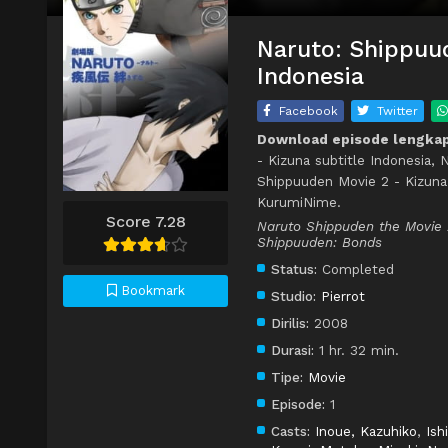
Naruto: Shippuud
Indonesia
Facebook
Twitter
Download episode lengkap
- Kizuna subtitle Indonesia,
Shippuuden Movie 2 - Kizuna
KurumiNime.
Score 7.28
Naruto Shippuden the Movie 
Shippuuden: Bonds
Status:
Completed
Bookmark
Studio:
Pierrot
Dirilis:
2008
Durasi:
1 hr. 32 min.
Tipe:
Movie
Episode:
1
Casts:
Inoue, Kazuhiko
,
Ish