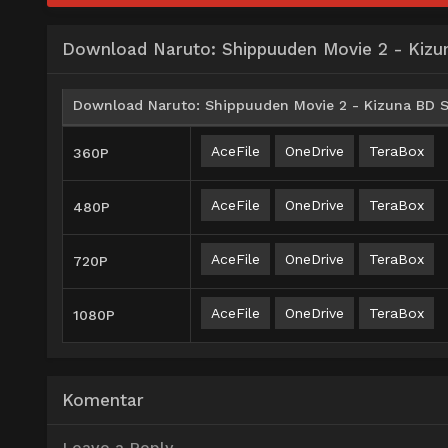
Download Naruto: Shippuuden Movie 2 - Kizu
Download Naruto: Shippuuden Movie 2 - Kizuna BD Su
AceFile
OneDrive
TeraBox
360P
AceFile
OneDrive
TeraBox
480P
AceFile
OneDrive
TeraBox
720P
AceFile
OneDrive
TeraBox
1080P
Komentar
Leave a Reply