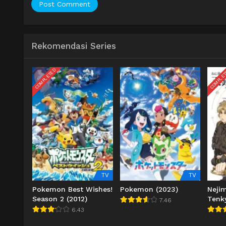
Rekomendasi Series
COMPLETED
COMPLE
TV
TV
Pokemon Best Wishes!
Pokemon (2023)
Nejim
Season 2 (2012)
Tenk
7.46
6.43