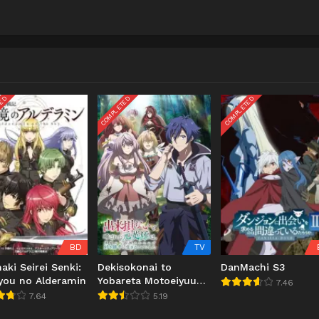
TED
COMPLETED
COMPLETED
BD
TV
aki Seirei Senki:
Dekisokonai to
DanMachi S3
you no Alderamin
Yobareta Motoeiyuu
7.46
wa Jikka kara Tsuihou
7.64
5.19
sareta node Sukikatte