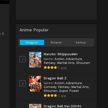
Anime Populer
e 2
Mingguan
Bulanan
Semua
Naruto: Shippuuden
Genre
:
Action
,
Adventure
,
1
Fantasy
,
Martial Arts
,
Shounen
8.25
Dragon Ball Z
Genre
:
Action
,
Adventure
,
2
Comedy
,
Fantasy
,
Martial Arts
,
Shounen
,
Super Power
8.16
Dragon Ball Kai (2014)