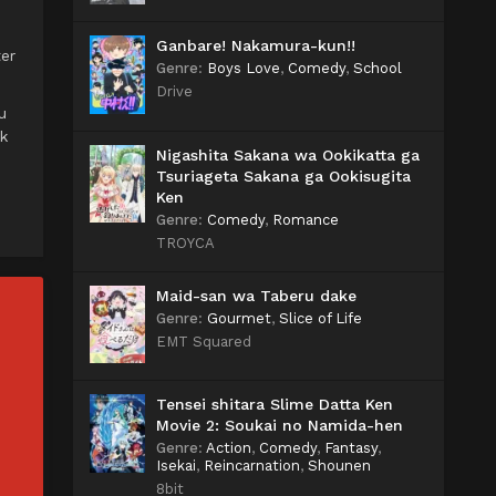
Ganbare! Nakamura-kun!!
er
Genre
:
Boys Love
,
Comedy
,
School
Drive
u
k
Nigashita Sakana wa Ookikatta ga
Tsuriageta Sakana ga Ookisugita
Ken
Genre
:
Comedy
,
Romance
TROYCA
Maid-san wa Taberu dake
Genre
:
Gourmet
,
Slice of Life
EMT Squared
Tensei shitara Slime Datta Ken
Movie 2: Soukai no Namida-hen
Genre
:
Action
,
Comedy
,
Fantasy
,
Isekai
,
Reincarnation
,
Shounen
8bit