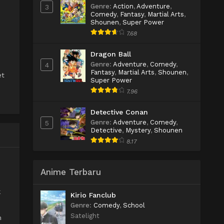
Genre
:
Action
,
Adventure
,
3
Comedy
,
Fantasy
,
Martial Arts
,
Shounen
,
Super Power
7.68
Dragon Ball
Genre
:
Adventure
,
Comedy
,
4
Fantasy
,
Martial Arts
,
Shounen
,
et
Super Power
7.96
Detective Conan
Genre
:
Adventure
,
Comedy
,
5
Detective
,
Mystery
,
Shounen
8.17
h
Anime Terbaru
k
Kirio Fanclub
Genre
:
Comedy
,
School
Satelight
m