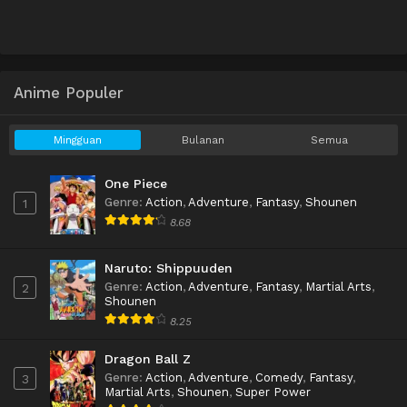
Anime Populer
Mingguan
Bulanan
Semua
One Piece
Genre
:
Action
,
Adventure
,
Fantasy
,
Shounen
1
8.68
Naruto: Shippuuden
Genre
:
Action
,
Adventure
,
Fantasy
,
Martial Arts
,
2
Shounen
8.25
Dragon Ball Z
Genre
:
Action
,
Adventure
,
Comedy
,
Fantasy
,
3
Martial Arts
,
Shounen
,
Super Power