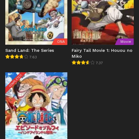
ONA
Movie
Sand Land: The Series
Fairy Tail Movie 1: Houou no
Miko
7.63
7.37
COMPLETED