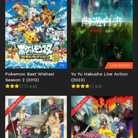
TV
Live Action
Pokemon Best Wishes!
Yu Yu Hakusho Live Action
Season 2 (2012)
(2023)
6.43
8.10
COMPLETED
COMPLETED