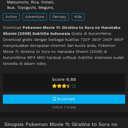
Matsumoto, Rica
,
Ootani,
Ikue
,
Toyoguchi, Megumi
,
Action
Adventure
Fantasy
Kids
Download
Pokemon Movie 11: Giratina to Sora no Hanataba
Sheimi (2008) Subtitle Indonesia
Gratis di KurumiNime.
Download gratis dengan berbagai kualitas 720P 360P 240P 480P
menyesuaikan kecepatan internet dan kuota anda, Pokemon
Movie 11: Giratina to Sora no Hanataba Sheimi (2008) di
KurumiNime MP4 MKV hardsub softsub Subtitle Indonesia sudah
tersedia di dalam video.
Score 6.88
Bookmark
Diikuti 1 orang
Sinopsis Pokemon Movie 11: Giratina to Sora no