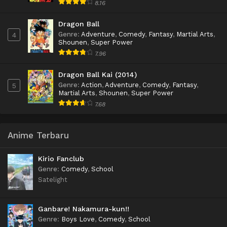
8.16
Dragon Ball
Genre
:
Adventure
,
Comedy
,
Fantasy
,
Martial Arts
,
4
Shounen
,
Super Power
7.96
Dragon Ball Kai (2014)
Genre
:
Action
,
Adventure
,
Comedy
,
Fantasy
,
5
Martial Arts
,
Shounen
,
Super Power
7.68
Anime Terbaru
Kirio Fanclub
Genre
:
Comedy
,
School
Satelight
Ganbare! Nakamura-kun!!
Genre
:
Boys Love
,
Comedy
,
School