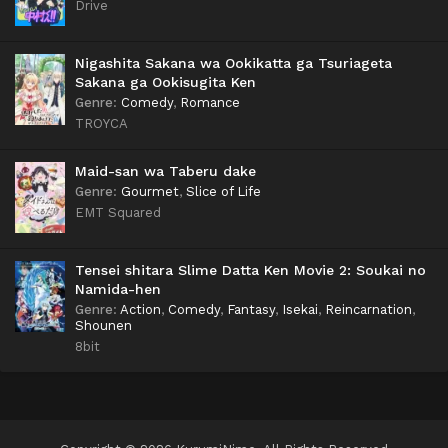
Drive
Nigashita Sakana wa Ookikatta ga Tsuriageta
Sakana ga Ookisugita Ken
Genre
:
Comedy
,
Romance
TROYCA
Maid-san wa Taberu dake
Genre
:
Gourmet
,
Slice of Life
EMT Squared
Tensei shitara Slime Datta Ken Movie 2: Soukai no
Namida-hen
Genre
:
Action
,
Comedy
,
Fantasy
,
Isekai
,
Reincarnation
,
Shounen
8bit