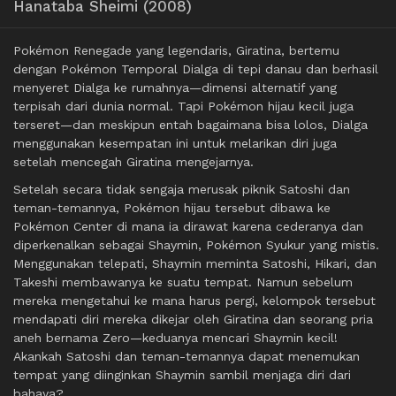
Hanataba Sheimi (2008)
Pokémon Renegade yang legendaris, Giratina, bertemu
dengan Pokémon Temporal Dialga di tepi danau dan berhasil
menyeret Dialga ke rumahnya—dimensi alternatif yang
terpisah dari dunia normal. Tapi Pokémon hijau kecil juga
terseret—dan meskipun entah bagaimana bisa lolos, Dialga
menggunakan kesempatan ini untuk melarikan diri juga
setelah mencegah Giratina mengejarnya.
Setelah secara tidak sengaja merusak piknik Satoshi dan
teman-temannya, Pokémon hijau tersebut dibawa ke
Pokémon Center di mana ia dirawat karena cederanya dan
diperkenalkan sebagai Shaymin, Pokémon Syukur yang mistis.
Menggunakan telepati, Shaymin meminta Satoshi, Hikari, dan
Takeshi membawanya ke suatu tempat. Namun sebelum
mereka mengetahui ke mana harus pergi, kelompok tersebut
mendapati diri mereka dikejar oleh Giratina dan seorang pria
aneh bernama Zero—keduanya mencari Shaymin kecil!
Akankah Satoshi dan teman-temannya dapat menemukan
tempat yang diinginkan Shaymin sambil menjaga diri dari
bahaya?