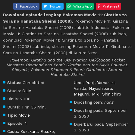
Facebook
Twitter
WhatsApp
Pinterest
Download episode lengkap Pokemon Movie 11: Giratina to
Sora no Hanataba Sheimi (2008)
, Pokemon Movie 11: Giratina
to Sora no Hanataba Sheimi (2008) subtitle Indonesia, Pokemon
Movie 11: Giratina to Sora no Hanataba Sheimi (2008) sub indo,
download Pokemon Movie 11: Giratina to Sora no Hanataba
Sheimi (2008) sub indo, streaming Pokemon Movie 11: Giratina to
Sora no Hanataba Sheimi (2008) di KurumiNime.
Pokémon: Giratina and the Sky Warrior, Gekijouban Pocket
Monsters Diamond and Pearl: Giratina and the Sky's Bouquet:
Shaymin, Pokemon Diamond & Pearl: Giratina to Sora no
Hanataba Sheimi
Status:
Completed
Ueda, Yuuji
,
Yamazaki,
Vanilla
,
Hayashibara,
Studio:
OLM
Megumi
,
Miki, Shinichiro
Dirilis:
2008
Diposting oleh:
nanz
Durasi:
1 hr. 36 min.
Diposting pada:
September
Tipe:
Movie
2, 2023
Episode:
1
Diperbarui pada:
September
2, 2023
Casts:
Kozakura, Etsuko
,