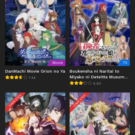
Movie
TV
DanMachi Movie Orion no Ya
Boukensha ni Naritai to
Miyako ni Deteitta Musume
7.44
ga S-Rank ni Natteta
6.64
COMPLETED
COMPLETED