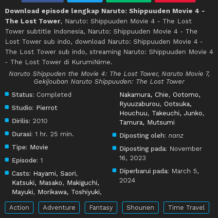
Download episode lengkap Naruto: Shippuuden Movie 4 -
The Lost Tower
, Naruto: Shippuuden Movie 4 - The Lost
Tower subtitle Indonesia, Naruto: Shippuuden Movie 4 - The
Lost Tower sub indo, download Naruto: Shippuuden Movie 4 -
The Lost Tower sub indo, streaming Naruto: Shippuuden Movie 4
- The Lost Tower di KurumiNime.
Naruto Shippuden the Movie 4: The Lost Tower, Naruto Movie 7,
Gekijouban Naruto Shippuuden: The Lost Tower
Status:
Completed
Nakamura, Chie
,
Ootomo,
Ryuuzaburou
,
Ootsuka,
Studio:
Pierrot
Houchuu
,
Takeuchi, Junko
,
Dirilis:
2010
Tamura, Mutsumi
Durasi:
1 hr. 25 min.
Diposting oleh:
nanz
Tipe:
Movie
Diposting pada:
November
16, 2023
Episode:
1
Diperbarui pada:
March 5,
Casts:
Hayami, Saori
,
2024
Katsuki, Masako
,
Makiguchi,
Mayuki
,
Morikawa, Toshiyuki
,
Action
Adventure
Fantasy
Shounen
Time Travel