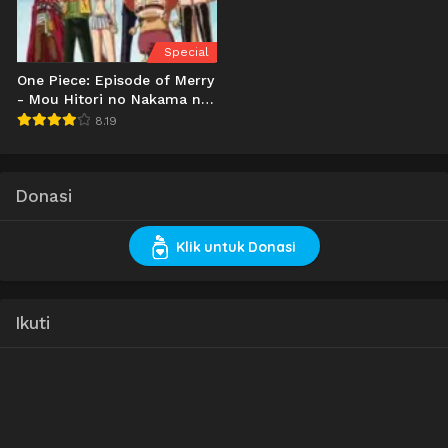
Special
One Piece: Episode of Merry
- Mou Hitori no Nakama no
Monogatari
8.19
Donasi
Klik untuk Donasi
Ikuti