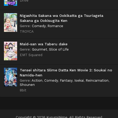
Drive
Nigashita Sakana wa Ookikatta ga Tsuriageta
Sakana ga Ookisugita Ken
Genre
:
Comedy
,
Romance
TROYCA
Maid-san wa Taberu dake
Genre
:
Gourmet
,
Slice of Life
EMT Squared
Tensei shitara Slime Datta Ken Movie 2: Soukai no
Namida-hen
Genre
:
Action
,
Comedy
,
Fantasy
,
Isekai
,
Reincarnation
,
Shounen
8bit
Copyright © 2026 KurumiNime. All Rights Reserved