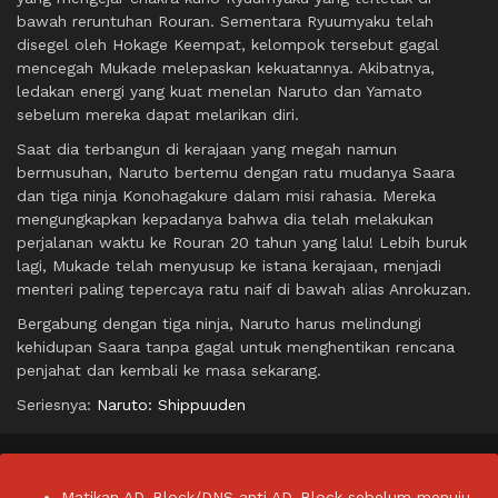
bawah reruntuhan Rouran. Sementara Ryuumyaku telah
disegel oleh Hokage Keempat, kelompok tersebut gagal
mencegah Mukade melepaskan kekuatannya. Akibatnya,
ledakan energi yang kuat menelan Naruto dan Yamato
sebelum mereka dapat melarikan diri.
Saat dia terbangun di kerajaan yang megah namun
bermusuhan, Naruto bertemu dengan ratu mudanya Saara
dan tiga ninja Konohagakure dalam misi rahasia. Mereka
mengungkapkan kepadanya bahwa dia telah melakukan
perjalanan waktu ke Rouran 20 tahun yang lalu! Lebih buruk
lagi, Mukade telah menyusup ke istana kerajaan, menjadi
menteri paling tepercaya ratu naif di bawah alias Anrokuzan.
Bergabung dengan tiga ninja, Naruto harus melindungi
kehidupan Saara tanpa gagal untuk menghentikan rencana
penjahat dan kembali ke masa sekarang.
Seriesnya:
Naruto: Shippuuden
Matikan AD-Block/DNS anti AD-Block sebelum menuju