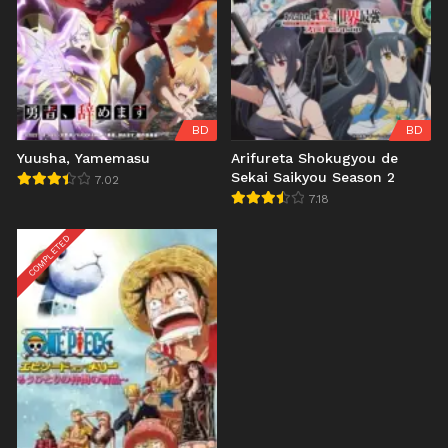
BD
BD
Yuusha, Yamemasu
Arifureta Shokugyou de
Sekai Saikyou Season 2
7.02
7.18
COMPLETED