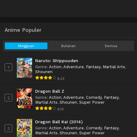
Anime Populer
Mingguan
Bulanan
Semua
Naruto: Shippuuden
Genre
:
Action
,
Adventure
,
Fantasy
,
Martial Arts
,
1
Shounen
8.25
Dragon Ball Z
Genre
:
Action
,
Adventure
,
Comedy
,
Fantasy
,
2
Martial Arts
,
Shounen
,
Super Power
8.16
Dragon Ball Kai (2014)
Genre
:
Action
,
Adventure
,
Comedy
,
Fantasy
,
3
Martial Arts
,
Shounen
,
Super Power