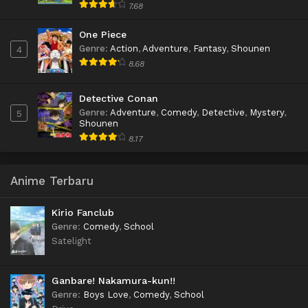
7.68
One Piece
Genre
:
Action
,
Adventure
,
Fantasy
,
Shounen
4
8.68
Detective Conan
Genre
:
Adventure
,
Comedy
,
Detective
,
Mystery
,
5
Shounen
8.17
Anime Terbaru
Kirio Fanclub
Genre
:
Comedy
,
School
Satelight
Ganbare! Nakamura-kun!!
Genre
:
Boys Love
,
Comedy
,
School