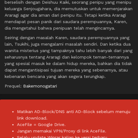
berselisih dengan Deishuu Kaiki, seorang penipu yang menipu
keluarga Senjougahara, dia memutuskan untuk memenjarakan
Araragi agar dia aman dari penipu itu. Tetapi ketika Araragi
mendapat pesan panik dari saudara perempuannya, Karen,
dia mengetahui bahwa penipuan telah mengincarnya.
Seiring dengan masalah Karen, saudara perempuannya yang
lain, Tsukihi, juga mengalami masalah sendiri. Dan ketika dua
wanita misterius yang tampaknya tahu lebih banyak dari yang
seharusnya tentang Araragi dan kelompok teman-temannya
yang spesial masuk ke dalam hidup mereka, bahkan dia tidak
dapat mengantisipasi tujuan mereka yang sebenarnya, atau
kebenaran bencana yang akan segera terungkap.
Prequel:
Bakemonogatari
Matikan AD-Block/DNS anti AD-Block sebelum menuju
link download.
AceFile = Google Drive.
Jangan memakai VPN/Proxy di link AceFile.
Selalu update Winrar kalian ke versi terbaru.