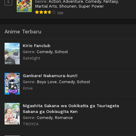
Genre
:
Action
,
Adventure
,
Comedy
,
Fantasy
,
5
Martial Arts
,
Shounen
,
Super Power
7.68
Anime Terbaru
Kirio Fanclub
Genre
:
Comedy
,
School
Satelight
Ganbare! Nakamura-kun!!
Genre
:
Boys Love
,
Comedy
,
School
Drive
Nigashita Sakana wa Ookikatta ga Tsuriageta
Sakana ga Ookisugita Ken
Genre
:
Comedy
,
Romance
TROYCA