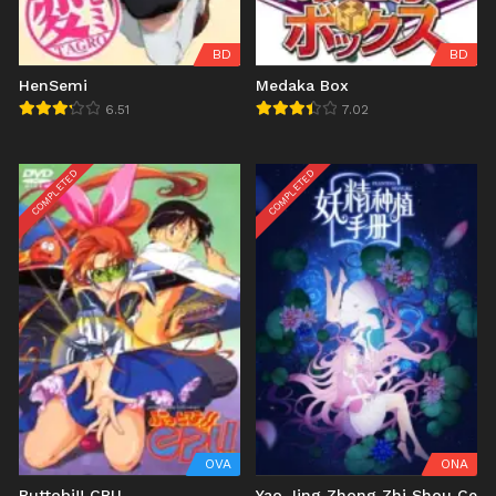
BD
BD
HenSemi
Medaka Box
6.51
7.02
COMPLETED
COMPLETED
OVA
ONA
Buttobi!! CPU
Yao Jing Zhong Zhi Shou Ce