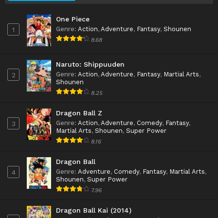
One Piece
Genre
:
Action
,
Adventure
,
Fantasy
,
Shounen
1
8.68
Naruto: Shippuuden
Genre
:
Action
,
Adventure
,
Fantasy
,
Martial Arts
,
2
Shounen
8.25
Dragon Ball Z
Genre
:
Action
,
Adventure
,
Comedy
,
Fantasy
,
3
Martial Arts
,
Shounen
,
Super Power
8.16
Dragon Ball
Genre
:
Adventure
,
Comedy
,
Fantasy
,
Martial Arts
,
4
Shounen
,
Super Power
7.96
Dragon Ball Kai (2014)