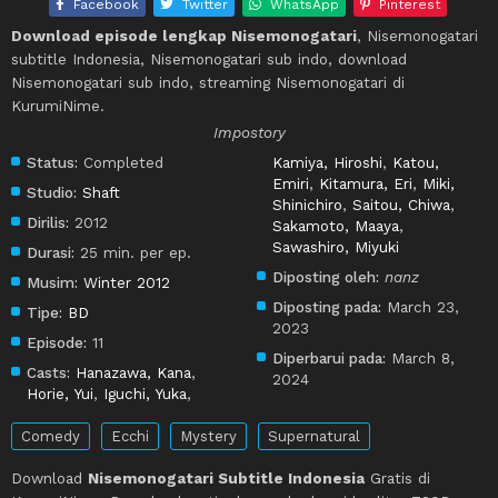
Facebook
Twitter
WhatsApp
Pinterest
Download episode lengkap Nisemonogatari
, Nisemonogatari
subtitle Indonesia, Nisemonogatari sub indo, download
Nisemonogatari sub indo, streaming Nisemonogatari di
KurumiNime.
Impostory
Status:
Completed
Kamiya, Hiroshi
,
Katou,
Emiri
,
Kitamura, Eri
,
Miki,
Studio:
Shaft
Shinichiro
,
Saitou, Chiwa
,
Dirilis:
2012
Sakamoto, Maaya
,
Sawashiro, Miyuki
Durasi:
25 min. per ep.
Diposting oleh:
nanz
Musim:
Winter 2012
Diposting pada:
March 23,
Tipe:
BD
2023
Episode:
11
Diperbarui pada:
March 8,
Casts:
Hanazawa, Kana
,
2024
Horie, Yui
,
Iguchi, Yuka
,
Comedy
Ecchi
Mystery
Supernatural
Download
Nisemonogatari Subtitle Indonesia
Gratis di