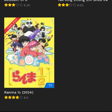
6.25
6.52
COMPLETED
TV
Ranma ½ (2024)
8.11