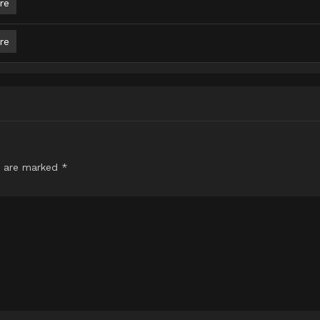
re
re
s are marked
*