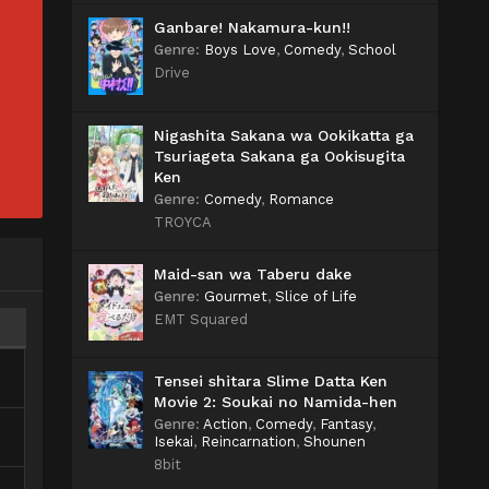
Ganbare! Nakamura-kun!!
Genre
:
Boys Love
,
Comedy
,
School
Drive
Nigashita Sakana wa Ookikatta ga
Tsuriageta Sakana ga Ookisugita
Ken
Genre
:
Comedy
,
Romance
TROYCA
Maid-san wa Taberu dake
Genre
:
Gourmet
,
Slice of Life
EMT Squared
Tensei shitara Slime Datta Ken
Movie 2: Soukai no Namida-hen
Genre
:
Action
,
Comedy
,
Fantasy
,
Isekai
,
Reincarnation
,
Shounen
8bit