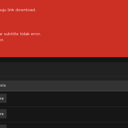
uju link download.
subtitle tidak error.
or.
sia
re
re