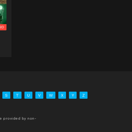
BD
S
T
U
V
W
X
Y
Z
re provided by non-