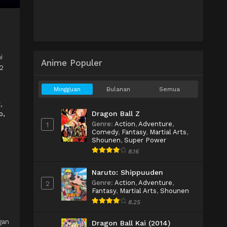
i
Anime Populer
 2
Mingguan
Bulanan
Semua
t
,
Dragon Ball Z
o,
Genre
:
Action
,
Adventure
,
1
Comedy
,
Fantasy
,
Martial Arts
,
Shounen
,
Super Power
8.16
Naruto: Shippuuden
Genre
:
Action
,
Adventure
,
2
Fantasy
,
Martial Arts
,
Shounen
8.25
gan
Dragon Ball Kai (2014)