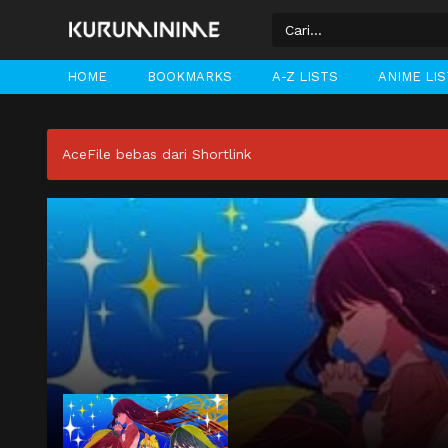
HOME
BOOKMARKS
A-Z LISTS
ANIME LI
AceFile bebas dari Shortlink