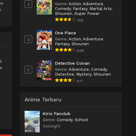
no
Genre
:
Action
,
Adventure
,
3
Comedy
,
Fantasy
,
Martial Arts
,
m
Shounen
,
Super Power
7.68
One Piece
Genre
:
Action
,
Adventure
,
4
Fantasy
,
Shounen
8.68
i
l
Detective Conan
a
Genre
:
Adventure
,
Comedy
,
5
a
Detective
,
Mystery
,
Shounen
8.17
:
Anime Terbaru
Kirio Fanclub
Genre
:
Comedy
,
School
Satelight