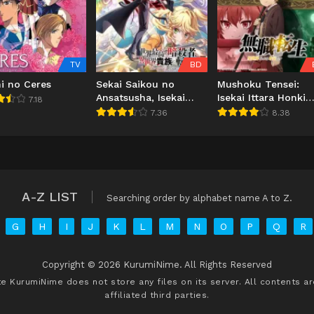
TV
BD
i no Ceres
Sekai Saikou no
Mushoku Tensei:
Ansatsusha, Isekai
Isekai Ittara Honki
7.18
Kizoku ni Tensei suru
Dasu
7.36
8.38
A-Z LIST
Searching order by alphabet name A to Z.
G
H
I
J
K
L
M
N
O
P
Q
R
Copyright © 2026 KurumiNime. All Rights Reserved
ite
KurumiNime
does not store any files on its server. All contents a
affiliated third parties.