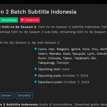
n 2 Batch Subtitle Indonesia
WhatsApp
Pinterest
 Oshi no Ko Season 2
, Oshi no Ko Season 2 subtitle Indonesia, Osh
wnload Oshi no Ko Season 2 sub indo, streaming Oshi no Ko Season
shi No Ko] Season 2, My Star Season 2
Casts:
Han, Megumi
,
Igoma, Yurie
,
Itou, Ken
Iwami, Manaka
,
Kase, Yasuyuki
,
Lynn
,
Ookub
Rumi
,
Ootsuka, Takeo
,
Takahashi, Rie
,
Takayanagi, Tomoyo
Diposting oleh:
nanz
Diposting pada:
October 7, 2024
Diperbarui pada:
October 7, 2024
Seinen
Showbiz
n 2 Subtitle Indonesia
Gratis di KurumiNime. Download gratis den