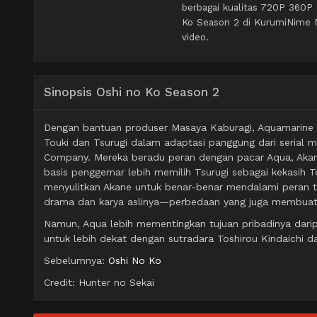
berbagai kualitas 720P 360P
Ko Season 2 di KurumiNime M
video.
Sinopsis Oshi no Ko Season 2
Dengan bantuan produser Masaya Kaburagi, Aquamarine 
Touki dan Tsurugi dalam adaptasi panggung dari serial m
Company. Mereka beradu peran dengan pacar Aqua, Akan
basis penggemar lebih memilih Tsurugi sebagai kekasih 
menyulitkan Akane untuk benar-benar mendalami peran t
drama dan karya aslinya—perbedaan yang juga membuat f
Namun, Aqua lebih mementingkan tujuan pribadinya darip
untuk lebih dekat dengan sutradara Toshirou Kindaichi da
Sebelumnya:
Oshi No Ko
Credit: Hunter no Sekai