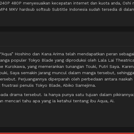
 240P 480P menyesuaikan kecepatan internet dan kuota anda, Oshi 
P4 MKV hardsub softsub Subtitle Indonesia sudah tersedia di dala
“Aqua” Hoshino dan Kana Arima telah mendapatkan peran sebaga
anga populer Tokyo Blade yang diproduksi oleh Lala Lai Theatrica
e Kurokawa, yang memerankan tunangan Touki, Putri Saya. Karen
Touki, Saya semakin jarang muncul dalam manga tersebut, sehingg
ersebut. Perjuangannya diperparah oleh perbedaan antara naskah
rustrasi penulis Tokyo Blade, Abiko Samejima.
ada drama tersebut. Ia hanya punya satu tujuan dalam pikirannya
n mencari tahu apa yang ia ketahui tentang ibu Aqua, Ai.