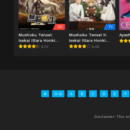
BD
TV
Mushoku Tensei:
Mushoku Tensei II:
Ayash
Isekai Ittara Honki
Isekai Ittara Honki
Dasu Part 2
Dasu Part 2
8.70
8.49
#
0-9
A
B
C
D
E
F
Disclaimer: This s