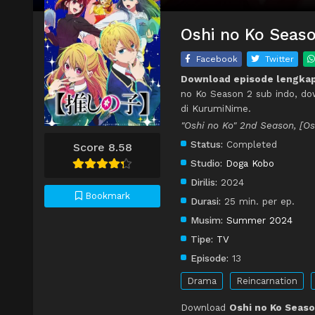
Oshi no Ko Seaso
Facebook
Twitter
Download episode lengkap
no Ko Season 2 sub indo, do
di KurumiNime.
"Oshi no Ko" 2nd Season, [O
Status:
Completed
Score 8.58
Studio:
Doga Kobo
Dirilis:
2024
Bookmark
Durasi:
25 min. per ep.
Musim:
Summer 2024
Tipe:
TV
Episode:
13
Drama
Reincarnation
Download
Oshi no Ko Seaso