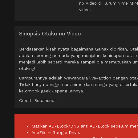
no Video di KurumiNime MP4 
video.
Sinopsis Otaku no Video
Berdasarkan kisah nyata bagaimana Gainax didirikan, 
adalah seorang pemuda yang menjalani kehidupan rata-ra
menjadi lebih seperti mereka sampai dia memutuskan un
otaking!
Campurannya adalah wawancara live-action dengan otak
Tidak hanya penggemar anime dan manga yang disertakan,
kelompok geek Jepang lainnya.
Credit: Rebahsubs
Matikan AD-Block/DNS anti AD-Block sebelum men
AceFile = Google Drive.