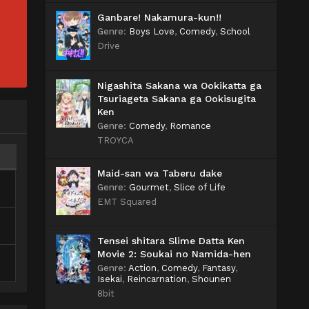
Ganbare! Nakamura-kun!!
Genre
:
Boys Love
,
Comedy
,
School
Drive
Nigashita Sakana wa Ookikatta ga
Tsuriageta Sakana ga Ookisugita
Ken
Genre
:
Comedy
,
Romance
TROYCA
Maid-san wa Taberu dake
Genre
:
Gourmet
,
Slice of Life
EMT Squared
Tensei shitara Slime Datta Ken
Movie 2: Soukai no Namida-hen
Genre
:
Action
,
Comedy
,
Fantasy
,
Isekai
,
Reincarnation
,
Shounen
8bit