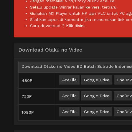
Jangan memakai VPN/Proxy di link AceFile.
Selalu update Winrar kalian ke versi terbaru.
Gunakan MX Player untuk HP dan VLC untuk PC agar 
Silahkan lapor di komentar jika menemukan link err
Cara download ?
Klik disini.
Download Otaku no Video
Download Otaku no Video BD Batch Subtitle Indones
AceFile
Google Drive
OneDriv
480P
AceFile
Google Drive
OneDriv
720P
AceFile
Google Drive
OneDriv
1080P