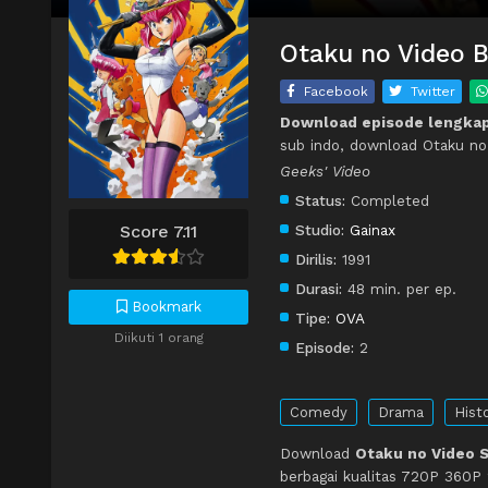
Otaku no Video B
Facebook
Twitter
Download episode lengkap
sub indo, download Otaku no
Geeks' Video
Status:
Completed
Score 7.11
Studio:
Gainax
Dirilis:
1991
Durasi:
48 min. per ep.
Bookmark
Tipe:
OVA
Diikuti 1 orang
Episode:
2
Comedy
Drama
Histo
Download
Otaku no Video S
berbagai kualitas 720P 360P