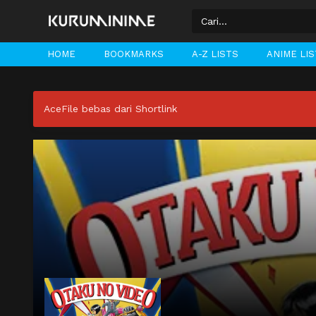
HOME
BOOKMARKS
A-Z LISTS
ANIME LI
AceFile bebas dari Shortlink