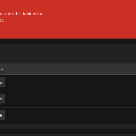
subtitle tidak error.
or.
ia
e
e
e