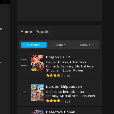
eo
Anime Populer
Mingguan
Bulanan
Semua
Dragon Ball Z
a
Genre
:
Action
,
Adventure
,
1
Comedy
,
Fantasy
,
Martial Arts
,
Shounen
,
Super Power
8.16
Naruto: Shippuuden
Genre
:
Action
,
Adventure
,
2
Fantasy
,
Martial Arts
,
Shounen
8.25
Detective Conan