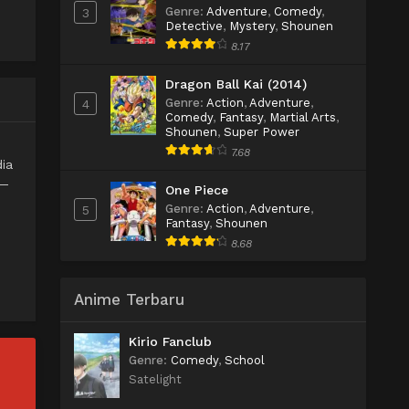
Genre
:
Adventure
,
Comedy
,
3
Detective
,
Mystery
,
Shounen
8.17
Dragon Ball Kai (2014)
Genre
:
Action
,
Adventure
,
4
Comedy
,
Fantasy
,
Martial Arts
,
Shounen
,
Super Power
7.68
ia
u—
One Piece
Genre
:
Action
,
Adventure
,
5
Fantasy
,
Shounen
8.68
Anime Terbaru
Kirio Fanclub
Genre
:
Comedy
,
School
Satelight