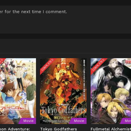
r for the next time I comment.
TED
COMPLETED
COMPLETED
Movie
Movie
Mov
mon Adventure:
Tokyo Godfathers
Fullmetal Alchemist