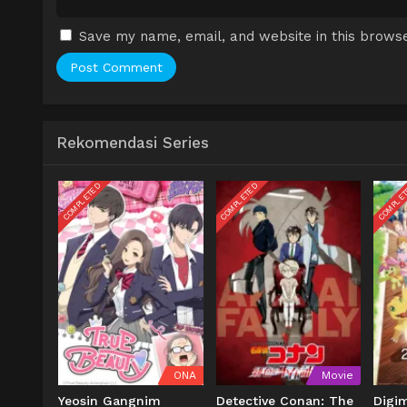
Save my name, email, and website in this browse
Rekomendasi Series
COMPLETED
COMPLETED
COMPLE
ONA
Movie
Yeosin Gangnim
Detective Conan: The
Digi