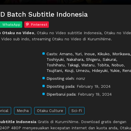
D Batch Subtitle Indonesia
WhatsApp
Pinterest
 Otaku no Video
, Otaku no Video subtitle Indonesia, Otaku no Vid
 Video sub indo, streaming Otaku no Video di KurumiNime.
Casts:
Amano, Yuri
,
Inoue, Kikuko
,
Morikawa,
Toshiyuki
,
Nakahara, Shigeru
,
Sakurai,
Toshiharu
,
Takagi, Wataru
,
Tobita, Nobuo
,
Tsujitani, Kouji
,
Umezu, Hideyuki
,
Yukie, Ren
Diposting oleh:
nanz
Diposting pada:
February 19, 2024
Diperbarui pada:
February 19, 2024
rical
Mecha
Otaku Culture
Sci-Fi
ubtitle Indonesia
Gratis di KurumiNime. Download gratis dengan
 240P 480P menyesuaikan kecepatan internet dan kuota anda, Otaku