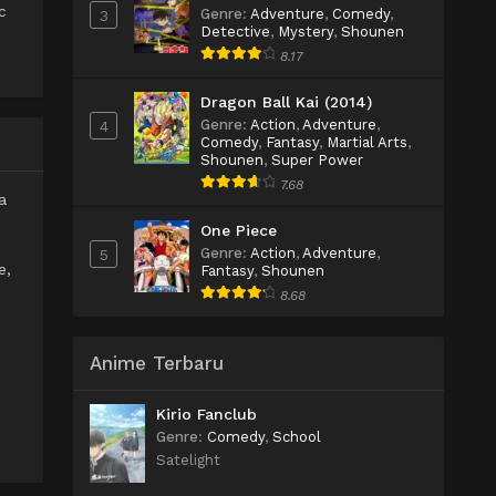
c
Genre
:
Adventure
,
Comedy
,
3
Detective
,
Mystery
,
Shounen
8.17
Dragon Ball Kai (2014)
Genre
:
Action
,
Adventure
,
4
Comedy
,
Fantasy
,
Martial Arts
,
Shounen
,
Super Power
7.68
a
One Piece
Genre
:
Action
,
Adventure
,
5
e,
Fantasy
,
Shounen
8.68
Anime Terbaru
Kirio Fanclub
Genre
:
Comedy
,
School
Satelight