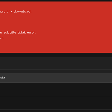
uju link download.
subtitle tidak error.
or.
sia