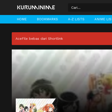
HOME
BOOKMARKS
A-Z LISTS
ANIME LI
AceFile bebas dari Shortlink