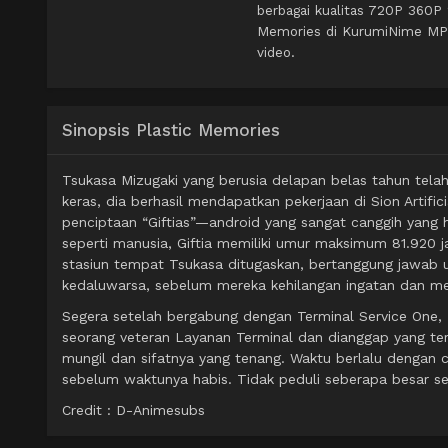
berbagai kualitas 720P 360P
Memories di KurumiNime MP4 
video.
Sinopsis Plastic Memories
Tsukasa Mizugaki yang berusia delapan belas tahun telah
keras, dia berhasil mendapatkan pekerjaan di Sion Artifi
penciptaan “Giftias”—android yang sangat canggih yang 
seperti manusia, Giftia memiliki umur maksimum 81.920 j
stasiun tempat Tsukasa ditugaskan, bertanggung jawab 
kedaluwarsa, sebelum mereka kehilangan ingatan dan m
Segera setelah bergabung dengan Terminal Service One, T
seorang veteran Layanan Terminal dan dianggap yang ter
mungil dan sifatnya yang tenang. Waktu berlalu dengan 
sebelum waktunya habis. Tidak peduli seberapa besar s
Credit : D-Animesubs