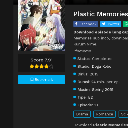
Plastic Memories
Facebook
Twitter
Download episode lengkap
Memories sub indo, download
KurumiNime.
Plamemo
Status:
Completed
Score 7.91
Studio:
Doga Kobo
Dirilis:
2015
Bookmark
Durasi:
24 min. per ep.
Musim:
Spring 2015
Tipe:
BD
Episode:
13
Drama
Romance
Sci-
Download
Plastic Memories