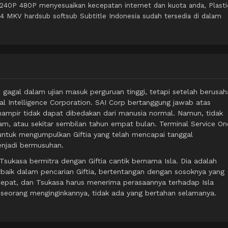
 240P 480P menyesuaikan kecepatan internet dan kuota anda, Plasti
MKV hardsub softsub Subtitle Indonesia sudah tersedia di dalam
 gagal dalam ujian masuk perguruan tinggi, tetapi setelah berusah
cial Intelligence Corporation. SAI Corp bertanggung jawab atas
hampir tidak dapat dibedakan dari manusia normal. Namun, tidak
am, atau sekitar sembilan tahun empat bulan. Terminal Service On
untuk mengumpulkan Giftia yang telah mencapai tanggal
enjadi bermusuhan.
sukasa bermitra dengan Giftia cantik bernama Isla. Dia adalah
baik dalam pencarian Giftia, bertentangan dengan sosoknya yang
cepat, dan Tsukasa harus menerima perasaannya terhadap Isla
eseorang menginginkannya, tidak ada yang bertahan selamanya.