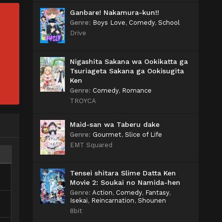
Ganbare! Nakamura-kun!!
Genre
:
Boys Love
,
Comedy
,
School
Drive
Nigashita Sakana wa Ookikatta ga
Tsuriageta Sakana ga Ookisugita
Ken
Genre
:
Comedy
,
Romance
TROYCA
Maid-san wa Taberu dake
Genre
:
Gourmet
,
Slice of Life
EMT Squared
Tensei shitara Slime Datta Ken
Movie 2: Soukai no Namida-hen
Genre
:
Action
,
Comedy
,
Fantasy
,
Isekai
,
Reincarnation
,
Shounen
8bit