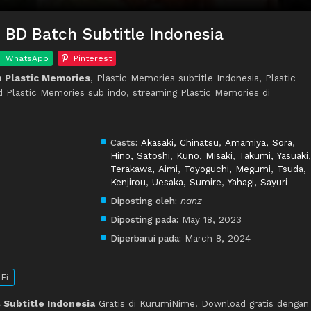
 BD Batch Subtitle Indonesia
WhatsApp
Pinterest
 Plastic Memories
, Plastic Memories subtitle Indonesia, Plastic
 Plastic Memories sub indo, streaming Plastic Memories di
Casts:
Akasaki, Chinatsu
,
Amamiya, Sora
,
Hino, Satoshi
,
Kuno, Misaki
,
Takumi, Yasuaki
,
Terakawa, Aimi
,
Toyoguchi, Megumi
,
Tsuda,
Kenjirou
,
Uesaka, Sumire
,
Yahagi, Sayuri
Diposting oleh:
nanz
Diposting pada:
May 18, 2023
Diperbarui pada:
March 8, 2024
Fi
 Subtitle Indonesia
Gratis di KurumiNime. Download gratis dengan