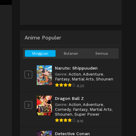
Anime Populer
Mingguan
Bulanan
Semua
Naruto: Shippuuden
Genre
:
Action
,
Adventure
,
1
Fantasy
,
Martial Arts
,
Shounen
8.25
Dragon Ball Z
Genre
:
Action
,
Adventure
,
2
Comedy
,
Fantasy
,
Martial Arts
,
Shounen
,
Super Power
8.16
Detective Conan