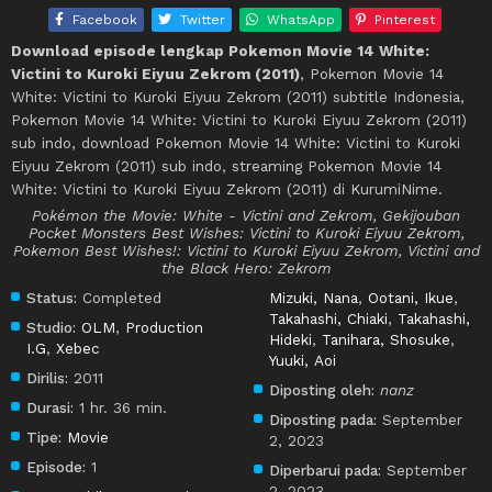
Facebook
Twitter
WhatsApp
Pinterest
Download episode lengkap Pokemon Movie 14 White:
Victini to Kuroki Eiyuu Zekrom (2011)
, Pokemon Movie 14
White: Victini to Kuroki Eiyuu Zekrom (2011) subtitle Indonesia,
Pokemon Movie 14 White: Victini to Kuroki Eiyuu Zekrom (2011)
sub indo, download Pokemon Movie 14 White: Victini to Kuroki
Eiyuu Zekrom (2011) sub indo, streaming Pokemon Movie 14
White: Victini to Kuroki Eiyuu Zekrom (2011) di KurumiNime.
Pokémon the Movie: White - Victini and Zekrom, Gekijouban
Pocket Monsters Best Wishes: Victini to Kuroki Eiyuu Zekrom,
Pokemon Best Wishes!: Victini to Kuroki Eiyuu Zekrom, Victini and
the Black Hero: Zekrom
Status:
Completed
Mizuki, Nana
,
Ootani, Ikue
,
Takahashi, Chiaki
,
Takahashi,
Studio:
OLM
,
Production
Hideki
,
Tanihara, Shosuke
,
I.G
,
Xebec
Yuuki, Aoi
Dirilis:
2011
Diposting oleh:
nanz
Durasi:
1 hr. 36 min.
Diposting pada:
September
Tipe:
Movie
2, 2023
Episode:
1
Diperbarui pada:
September
2, 2023