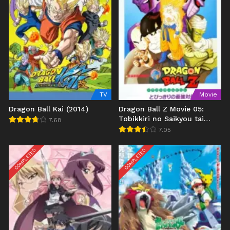
TV
Movie
Dragon Ball Kai (2014)
Dragon Ball Z Movie 05:
Tobikkiri no Saikyou tai
7.68
Saikyou
7.05
COMPLETED
COMPLETED