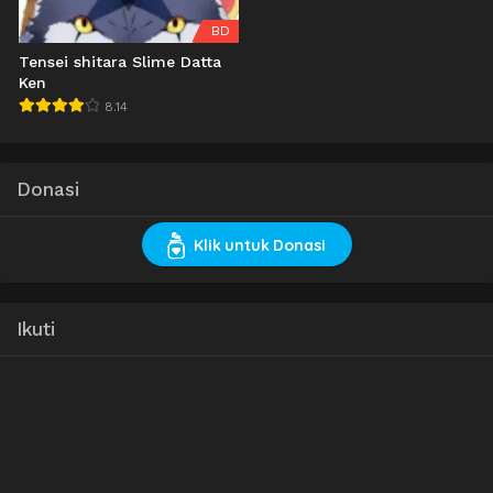
BD
Tensei shitara Slime Datta
Ken
8.14
Donasi
Klik untuk Donasi
Ikuti