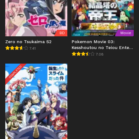
BD
Movie
Zero no Tsukaima S2
Pokemon Movie 03:
Kesshoutou no Teiou Entei
7.41
(2000)
7.08
COMPLETED