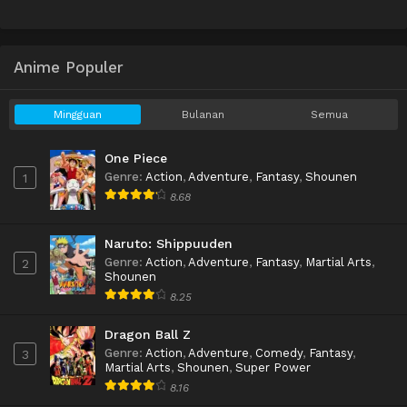
Anime Populer
Mingguan
Bulanan
Semua
One Piece
Genre
:
Action
,
Adventure
,
Fantasy
,
Shounen
1
8.68
Naruto: Shippuuden
Genre
:
Action
,
Adventure
,
Fantasy
,
Martial Arts
,
2
Shounen
8.25
Dragon Ball Z
Genre
:
Action
,
Adventure
,
Comedy
,
Fantasy
,
3
Martial Arts
,
Shounen
,
Super Power
8.16