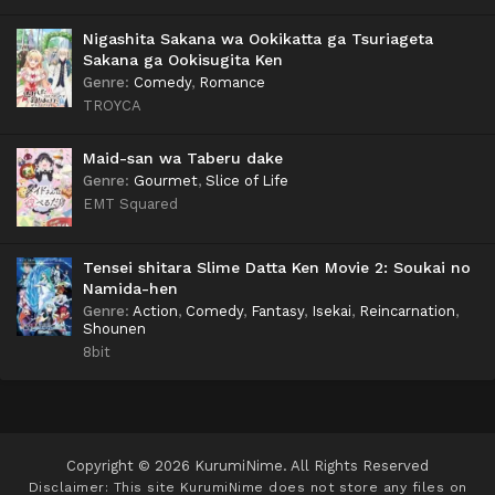
Nigashita Sakana wa Ookikatta ga Tsuriageta
Sakana ga Ookisugita Ken
Genre
:
Comedy
,
Romance
TROYCA
Maid-san wa Taberu dake
Genre
:
Gourmet
,
Slice of Life
EMT Squared
Tensei shitara Slime Datta Ken Movie 2: Soukai no
Namida-hen
Genre
:
Action
,
Comedy
,
Fantasy
,
Isekai
,
Reincarnation
,
Shounen
8bit
Copyright © 2026 KurumiNime. All Rights Reserved
Disclaimer: This site
KurumiNime
does not store any files on