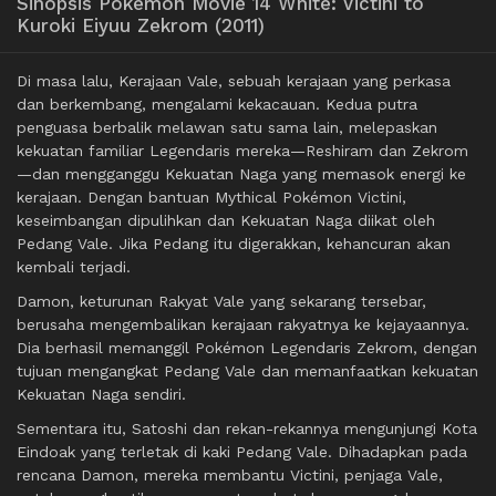
Sinopsis Pokemon Movie 14 White: Victini to
Kuroki Eiyuu Zekrom (2011)
Di masa lalu, Kerajaan Vale, sebuah kerajaan yang perkasa
dan berkembang, mengalami kekacauan. Kedua putra
penguasa berbalik melawan satu sama lain, melepaskan
kekuatan familiar Legendaris mereka—Reshiram dan Zekrom
—dan mengganggu Kekuatan Naga yang memasok energi ke
kerajaan. Dengan bantuan Mythical Pokémon Victini,
keseimbangan dipulihkan dan Kekuatan Naga diikat oleh
Pedang Vale. Jika Pedang itu digerakkan, kehancuran akan
kembali terjadi.
Damon, keturunan Rakyat Vale yang sekarang tersebar,
berusaha mengembalikan kerajaan rakyatnya ke kejayaannya.
Dia berhasil memanggil Pokémon Legendaris Zekrom, dengan
tujuan mengangkat Pedang Vale dan memanfaatkan kekuatan
Kekuatan Naga sendiri.
Sementara itu, Satoshi dan rekan-rekannya mengunjungi Kota
Eindoak yang terletak di kaki Pedang Vale. Dihadapkan pada
rencana Damon, mereka membantu Victini, penjaga Vale,