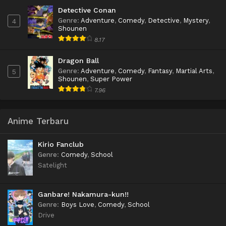
Detective Conan
Genre
:
Adventure
,
Comedy
,
Detective
,
Mystery
,
4
Shounen
8.17
Dragon Ball
Genre
:
Adventure
,
Comedy
,
Fantasy
,
Martial Arts
,
5
Shounen
,
Super Power
7.96
Anime Terbaru
Kirio Fanclub
Genre
:
Comedy
,
School
Satelight
Ganbare! Nakamura-kun!!
Genre
:
Boys Love
,
Comedy
,
School
Drive