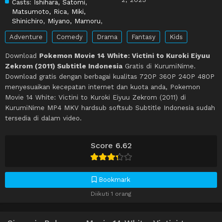
Casts:
Ishihara, Satomi
,
Matsumoto, Rica
,
Miki,
Shinichiro
,
Miyano, Mamoru
,
Adventure
Comedy
Drama
Fantasy
Kids
Download
Pokemon Movie 14 White: Victini to Kuroki Eiyuu
Zekrom (2011) Subtitle Indonesia
Gratis di KurumiNime.
Download gratis dengan berbagai kualitas 720P 360P 240P 480P
menyesuaikan kecepatan internet dan kuota anda, Pokemon
Movie 14 White: Victini to Kuroki Eiyuu Zekrom (2011) di
KurumiNime MP4 MKV hardsub softsub Subtitle Indonesia sudah
tersedia di dalam video.
Score 6.62
Bookmark
Diikuti 1 orang