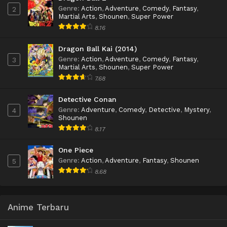
Genre
:
Action
,
Adventure
,
Comedy
,
Fantasy
,
2
Martial Arts
,
Shounen
,
Super Power
8.16
Dragon Ball Kai (2014)
Genre
:
Action
,
Adventure
,
Comedy
,
Fantasy
,
3
Martial Arts
,
Shounen
,
Super Power
7.68
Detective Conan
Genre
:
Adventure
,
Comedy
,
Detective
,
Mystery
,
4
Shounen
8.17
One Piece
Genre
:
Action
,
Adventure
,
Fantasy
,
Shounen
5
8.68
Anime Terbaru