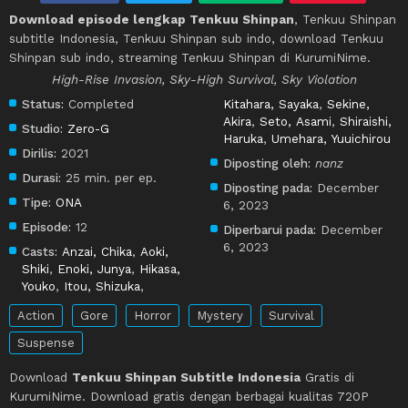
Download episode lengkap Tenkuu Shinpan
, Tenkuu Shinpan
subtitle Indonesia, Tenkuu Shinpan sub indo, download Tenkuu
Shinpan sub indo, streaming Tenkuu Shinpan di KurumiNime.
High-Rise Invasion, Sky-High Survival, Sky Violation
Status:
Completed
Kitahara, Sayaka
,
Sekine,
Akira
,
Seto, Asami
,
Shiraishi,
Studio:
Zero-G
Haruka
,
Umehara, Yuuichirou
Dirilis:
2021
Diposting oleh:
nanz
Durasi:
25 min. per ep.
Diposting pada:
December
Tipe:
ONA
6, 2023
Episode:
12
Diperbarui pada:
December
6, 2023
Casts:
Anzai, Chika
,
Aoki,
Shiki
,
Enoki, Junya
,
Hikasa,
Youko
,
Itou, Shizuka
,
Action
Gore
Horror
Mystery
Survival
Suspense
Download
Tenkuu Shinpan Subtitle Indonesia
Gratis di
KurumiNime. Download gratis dengan berbagai kualitas 720P