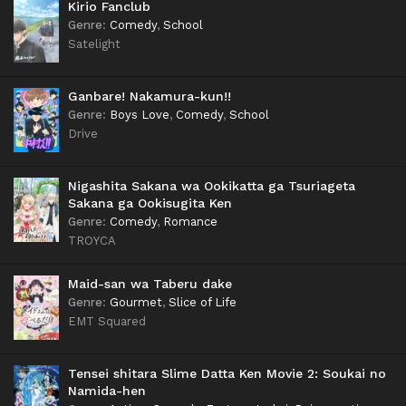
Kirio Fanclub
Genre
:
Comedy
,
School
Satelight
Ganbare! Nakamura-kun!!
Genre
:
Boys Love
,
Comedy
,
School
Drive
Nigashita Sakana wa Ookikatta ga Tsuriageta
Sakana ga Ookisugita Ken
Genre
:
Comedy
,
Romance
TROYCA
Maid-san wa Taberu dake
Genre
:
Gourmet
,
Slice of Life
EMT Squared
Tensei shitara Slime Datta Ken Movie 2: Soukai no
Namida-hen