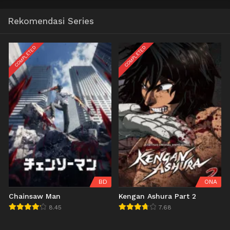
Rekomendasi Series
COMPLETED
COMPLETED
BD
ONA
Chainsaw Man
Kengan Ashura Part 2
8.45
7.68