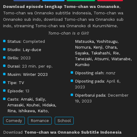
Download episode lengkap Tomo-chan wa Onnanoko
,
Tomo-chan wa Onnanoko subtitle Indonesia, Tomo-chan wa
Onnanoko sub indo, download Tomo-chan wa Onnanoko sub
indo, streaming Tomo-chan wa Onnanoko di KurumiNime.
Tomo-chan Is a Girl!
Status:
Completed
Matsuoka, Yoshitsugu
,
Nomura, Kenji
,
Ohara,
Studio:
Lay-duce
Sayaka
,
Takahashi, Rie
,
Dirilis:
2023
Tanezaki, Atsumi
,
Watanabe,
Kumiko
Durasi:
23 min. per ep.
Diposting oleh:
nanz
Musim:
Winter 2023
Diposting pada:
April 6,
Tipe:
TV
2023
Episode:
13
Diperbarui pada:
December
Casts:
Amaki, Sally
,
19, 2023
Amasaki, Kouhei
,
Hidaka,
Rina
,
Ishikawa, Kaito
,
Comedy
Romance
School
Download
Tomo-chan wa Onnanoko Subtitle Indonesia