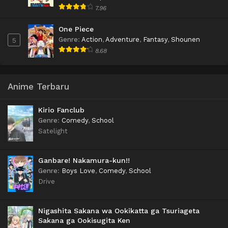
7.96
One Piece
Genre
:
Action
,
Adventure
,
Fantasy
,
Shounen
5
8.68
Anime Terbaru
Kirio Fanclub
Genre
:
Comedy
,
School
Satelight
Ganbare! Nakamura-kun!!
Genre
:
Boys Love
,
Comedy
,
School
Drive
Nigashita Sakana wa Ookikatta ga Tsuriageta
Sakana ga Ookisugita Ken