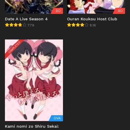
BD
BD
Date A Live Season 4
Ouran Koukou Host Club
7.79
8.16
COMPLETED
OVA
Kami nomi zo Shiru Sekai: