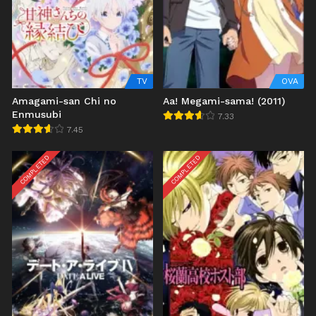
TV
OVA
Amagami-san Chi no
Aa! Megami-sama! (2011)
Enmusubi
7.33
7.45
COMPLETED
COMPLETED