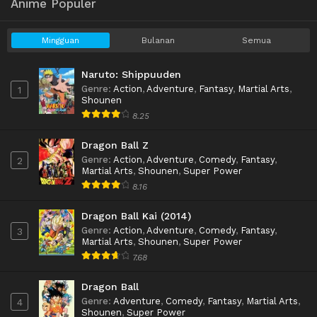
Anime Populer
Mingguan
Bulanan
Semua
Naruto: Shippuuden
Genre
:
Action
,
Adventure
,
Fantasy
,
Martial Arts
,
1
Shounen
8.25
Dragon Ball Z
Genre
:
Action
,
Adventure
,
Comedy
,
Fantasy
,
2
Martial Arts
,
Shounen
,
Super Power
8.16
Dragon Ball Kai (2014)
Genre
:
Action
,
Adventure
,
Comedy
,
Fantasy
,
3
Martial Arts
,
Shounen
,
Super Power
7.68
Dragon Ball
Genre
:
Adventure
,
Comedy
,
Fantasy
,
Martial Arts
,
4
Shounen
,
Super Power