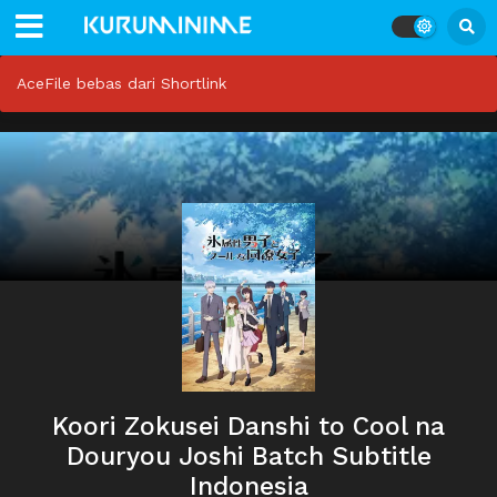
AceFile bebas dari Shortlink
Koori Zokusei Danshi to Cool na
Douryou Joshi Batch Subtitle
Indonesia