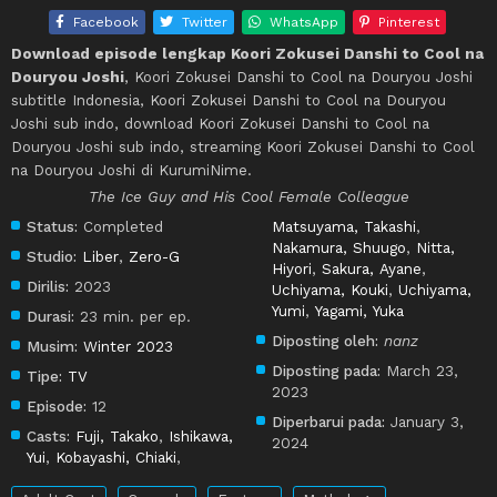
Facebook
Twitter
WhatsApp
Pinterest
Download episode lengkap Koori Zokusei Danshi to Cool na
Douryou Joshi
, Koori Zokusei Danshi to Cool na Douryou Joshi
subtitle Indonesia, Koori Zokusei Danshi to Cool na Douryou
Joshi sub indo, download Koori Zokusei Danshi to Cool na
Douryou Joshi sub indo, streaming Koori Zokusei Danshi to Cool
na Douryou Joshi di KurumiNime.
The Ice Guy and His Cool Female Colleague
Status:
Completed
Matsuyama, Takashi
,
Nakamura, Shuugo
,
Nitta,
Studio:
Liber
,
Zero-G
Hiyori
,
Sakura, Ayane
,
Dirilis:
2023
Uchiyama, Kouki
,
Uchiyama,
Yumi
,
Yagami, Yuka
Durasi:
23 min. per ep.
Diposting oleh:
nanz
Musim:
Winter 2023
Diposting pada:
March 23,
Tipe:
TV
2023
Episode:
12
Diperbarui pada:
January 3,
Casts:
Fuji, Takako
,
Ishikawa,
2024
Yui
,
Kobayashi, Chiaki
,