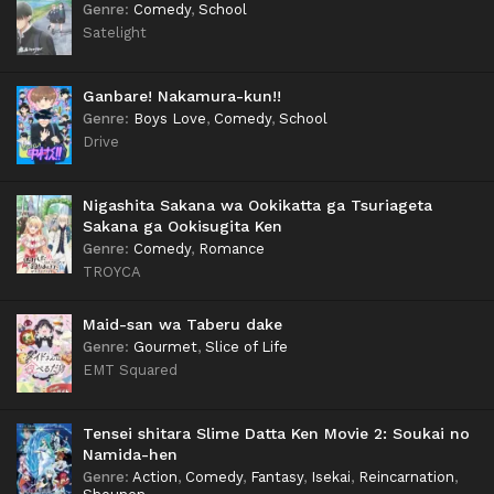
Genre
:
Comedy
,
School
Satelight
Ganbare! Nakamura-kun!!
Genre
:
Boys Love
,
Comedy
,
School
Drive
Nigashita Sakana wa Ookikatta ga Tsuriageta
Sakana ga Ookisugita Ken
Genre
:
Comedy
,
Romance
TROYCA
Maid-san wa Taberu dake
Genre
:
Gourmet
,
Slice of Life
EMT Squared
Tensei shitara Slime Datta Ken Movie 2: Soukai no
Namida-hen
Genre
:
Action
,
Comedy
,
Fantasy
,
Isekai
,
Reincarnation
,