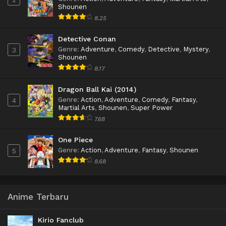
Shounen
8.25
Detective Conan
Genre
:
Adventure
,
Comedy
,
Detective
,
Mystery
,
3
Shounen
8.17
Dragon Ball Kai (2014)
Genre
:
Action
,
Adventure
,
Comedy
,
Fantasy
,
4
Martial Arts
,
Shounen
,
Super Power
7.68
One Piece
Genre
:
Action
,
Adventure
,
Fantasy
,
Shounen
5
8.68
Anime Terbaru
Kirio Fanclub