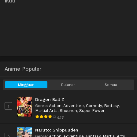
Ikuti
Anime Populer
Mingguan
Bulanan
Semua
Dragon Ball Z
Genre
:
Action
,
Adventure
,
Comedy
,
Fantasy
,
1
Martial Arts
,
Shounen
,
Super Power
8.16
Naruto: Shippuuden
Genre
:
Action
,
Adventure
,
Fantasy
,
Martial Arts
,
2