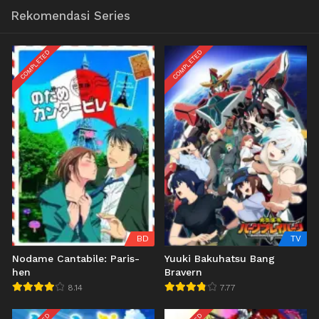
Rekomendasi Series
COMPLETED
COMPLETED
BD
TV
Nodame Cantabile: Paris-
Yuuki Bakuhatsu Bang
hen
Bravern
8.14
7.77