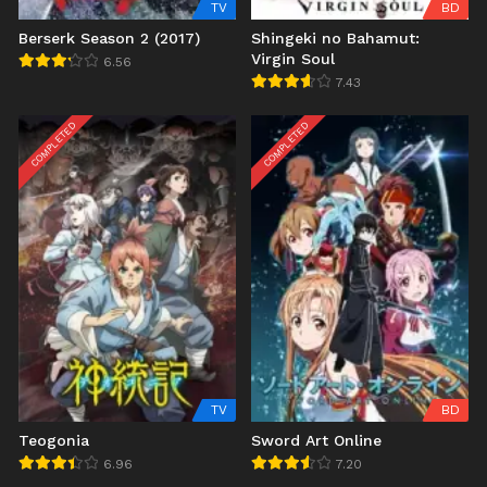
TV
BD
Berserk Season 2 (2017)
Shingeki no Bahamut:
Virgin Soul
6.56
7.43
COMPLETED
COMPLETED
TV
BD
Teogonia
Sword Art Online
6.96
7.20