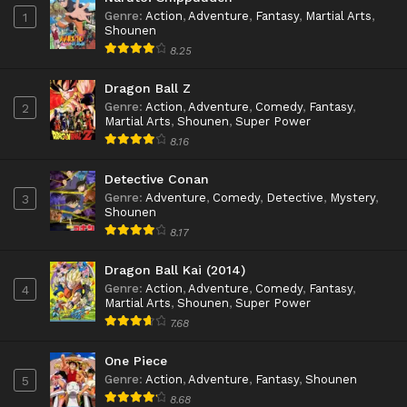
Genre
:
Action
,
Adventure
,
Fantasy
,
Martial Arts
,
1
Shounen
8.25
Dragon Ball Z
Genre
:
Action
,
Adventure
,
Comedy
,
Fantasy
,
2
Martial Arts
,
Shounen
,
Super Power
8.16
Detective Conan
Genre
:
Adventure
,
Comedy
,
Detective
,
Mystery
,
3
Shounen
8.17
Dragon Ball Kai (2014)
Genre
:
Action
,
Adventure
,
Comedy
,
Fantasy
,
4
Martial Arts
,
Shounen
,
Super Power
7.68
One Piece
Genre
:
Action
,
Adventure
,
Fantasy
,
Shounen
5
8.68