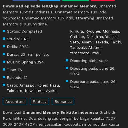
Download episode lengkap Unnamed Memory
, Unnamed
Memory subtitle Indonesia, Unnamed Memory sub indo,
download Unnamed Memory sub indo, streaming Unnamed
Memory di KurumiNime.
Status:
Completed
Kimura, Ryouhei
,
Morinaga,
Chitose
,
Nakajima, Yoshiki
,
Studio:
ENGI
Seto, Asami
,
Takeda, Taichi
,
Dirilis:
2024
Tanezaki, Atsumi
,
Yamamoto, Itaru
Durasi:
23 min. per ep.
Diposting oleh:
nanz
Musim:
Spring 2024
Diposting pada:
June 26,
Tipe:
TV
2024
Episode:
12
Diperbarui pada:
June 26,
Casts:
Amasaki, Kohei
,
Hasu,
2024
Takehiro
,
Kawasumi, Ayako
,
Adventure
Fantasy
Romance
Download
Unnamed Memory Subtitle Indonesia
Gratis di
KurumiNime. Download gratis dengan berbagai kualitas 720P
360P 240P 480P menyesuaikan kecepatan internet dan kuota