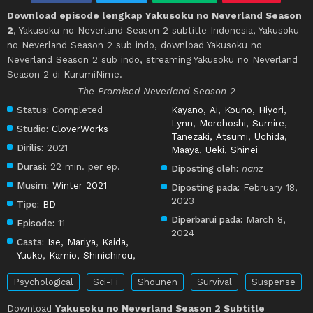
Download episode lengkap Yakusoku no Neverland Season
2
, Yakusoku no Neverland Season 2 subtitle Indonesia, Yakusoku
no Neverland Season 2 sub indo, download Yakusoku no
Neverland Season 2 sub indo, streaming Yakusoku no Neverland
Season 2 di KurumiNime.
The Promised Neverland Season 2
Status:
Completed
Kayano, Ai
,
Kouno, Hiyori
,
Lynn
,
Morohoshi, Sumire
,
Studio:
CloverWorks
Tanezaki, Atsumi
,
Uchida,
Dirilis:
2021
Maaya
,
Ueki, Shinei
Durasi:
22 min. per ep.
Diposting oleh:
nanz
Musim:
Winter 2021
Diposting pada:
February 18,
2023
Tipe:
BD
Diperbarui pada:
March 8,
Episode:
11
2024
Casts:
Ise, Mariya
,
Kaida,
Yuuko
,
Kamio, Shinichirou
,
Psychological
Sci-Fi
Shounen
Survival
Suspense
Download
Yakusoku no Neverland Season 2 Subtitle