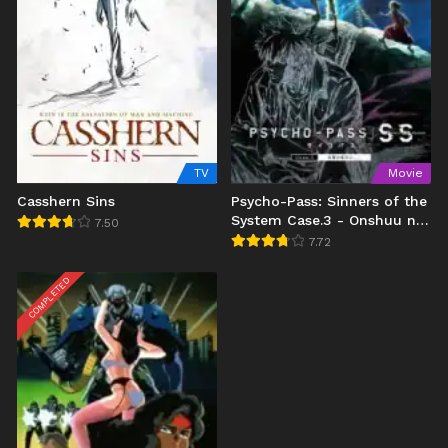
TV
Movie
Casshern Sins
Psycho-Pass: Sinners of the
System Case.3 - Onshuu no
7.50
Kanata ni
7.72
COMPLETED