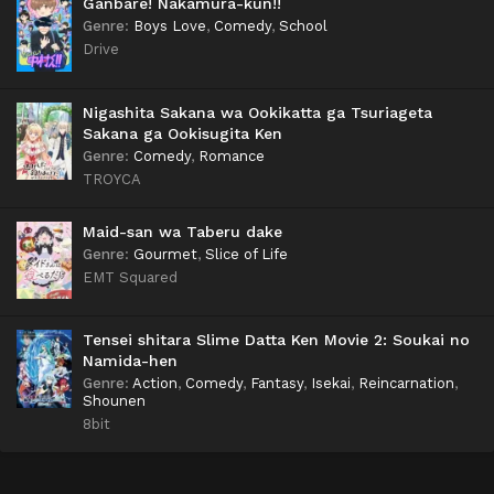
Ganbare! Nakamura-kun!!
Genre
:
Boys Love
,
Comedy
,
School
Drive
Nigashita Sakana wa Ookikatta ga Tsuriageta
Sakana ga Ookisugita Ken
Genre
:
Comedy
,
Romance
TROYCA
Maid-san wa Taberu dake
Genre
:
Gourmet
,
Slice of Life
EMT Squared
Tensei shitara Slime Datta Ken Movie 2: Soukai no
Namida-hen
Genre
:
Action
,
Comedy
,
Fantasy
,
Isekai
,
Reincarnation
,
Shounen
8bit