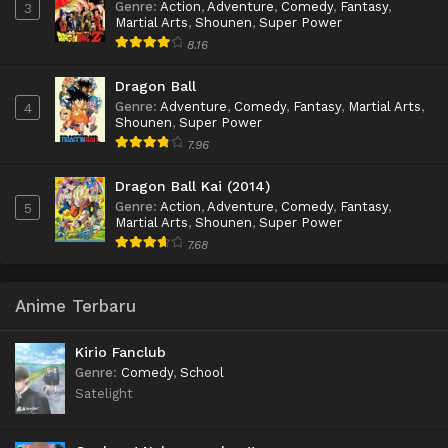
Genre
:
Action
,
Adventure
,
Comedy
,
Fantasy
,
3
Martial Arts
,
Shounen
,
Super Power
8.16
Dragon Ball
Genre
:
Adventure
,
Comedy
,
Fantasy
,
Martial Arts
,
4
Shounen
,
Super Power
7.96
Dragon Ball Kai (2014)
Genre
:
Action
,
Adventure
,
Comedy
,
Fantasy
,
5
Martial Arts
,
Shounen
,
Super Power
7.68
Anime Terbaru
Kirio Fanclub
Genre
:
Comedy
,
School
Satelight