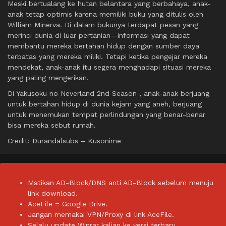
Meski bertualang ke hutan belantara yang berbahaya, anak-
anak tetap optimis karena memiliki buku yang ditulis oleh
William Minerva. Di dalam bukunya terdapat pesan yang
merinci dunia di luar pertanian—informasi yang dapat
membantu mereka bertahan hidup dengan sumber daya
terbatas yang mereka miliki. Tetapi ketika pengejar mereka
mendekat, anak-anak itu segera menghadapi situasi mereka
yang paling mengerikan.
Di Yakusoku no Neverland 2nd Season , anak-anak berjuang
untuk bertahan hidup di dunia kejam yang aneh, berjuang
untuk menemukan tempat perlindungan yang benar-benar
bisa mereka sebut rumah.
Credit: Durandalsubs – Kusonime
Matikan AD-Block/DNS anti AD-Block sebelum menuju
link download.
AceFile = Google Drive.
Jangan memakai VPN/Proxy di link AceFile.
Selalu update Winrar kalian ke versi terbaru.