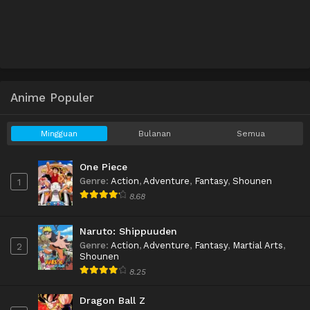
Anime Populer
Mingguan
Bulanan
Semua
One Piece
Genre
:
Action
,
Adventure
,
Fantasy
,
Shounen
1
8.68
Naruto: Shippuuden
Genre
:
Action
,
Adventure
,
Fantasy
,
Martial Arts
,
2
Shounen
8.25
Dragon Ball Z