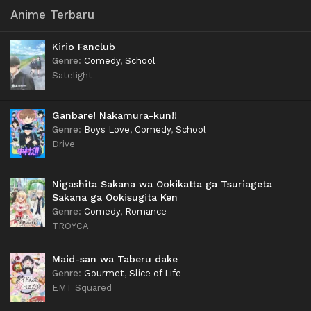
Anime Terbaru
Kirio Fanclub
Genre
:
Comedy
,
School
Satelight
Ganbare! Nakamura-kun!!
Genre
:
Boys Love
,
Comedy
,
School
Drive
Nigashita Sakana wa Ookikatta ga Tsuriageta
Sakana ga Ookisugita Ken
Genre
:
Comedy
,
Romance
TROYCA
Maid-san wa Taberu dake
Genre
:
Gourmet
,
Slice of Life
EMT Squared