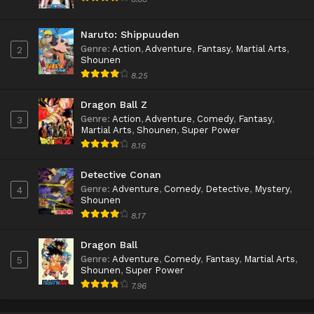
Naruto: Shippuuden
Genre
:
Action
,
Adventure
,
Fantasy
,
Martial Arts
,
2
Shounen
8.25
Dragon Ball Z
Genre
:
Action
,
Adventure
,
Comedy
,
Fantasy
,
3
Martial Arts
,
Shounen
,
Super Power
8.16
Detective Conan
Genre
:
Adventure
,
Comedy
,
Detective
,
Mystery
,
4
Shounen
8.17
Dragon Ball
Genre
:
Adventure
,
Comedy
,
Fantasy
,
Martial Arts
,
5
Shounen
,
Super Power
7.96