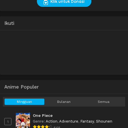
Klik untuk Donasi
Ikuti
Anime Populer
Mingguan
Bulanan
Semua
One Piece
Genre
:
Action
,
Adventure
,
Fantasy
,
Shounen
1
8.68