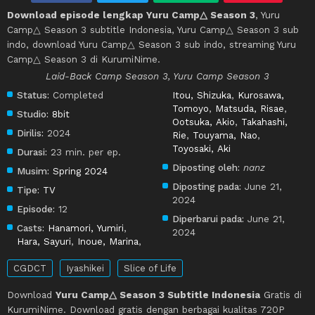
Download episode lengkap Yuru Camp△ Season 3
, Yuru
Camp△ Season 3 subtitle Indonesia, Yuru Camp△ Season 3 sub
indo, download Yuru Camp△ Season 3 sub indo, streaming Yuru
Camp△ Season 3 di KurumiNime.
Laid-Back Camp Season 3, Yuru Camp Season 3
Status:
Completed
Itou, Shizuka
,
Kurosawa,
Tomoyo
,
Matsuda, Risae
,
Studio:
8bit
Ootsuka, Akio
,
Takahashi,
Dirilis:
2024
Rie
,
Touyama, Nao
,
Toyosaki, Aki
Durasi:
23 min. per ep.
Diposting oleh:
nanz
Musim:
Spring 2024
Diposting pada:
June 21,
Tipe:
TV
2024
Episode:
12
Diperbarui pada:
June 21,
Casts:
Hanamori, Yumiri
,
2024
Hara, Sayuri
,
Inoue, Marina
,
CGDCT
Iyashikei
Slice of Life
Download
Yuru Camp△ Season 3 Subtitle Indonesia
Gratis di
KurumiNime. Download gratis dengan berbagai kualitas 720P