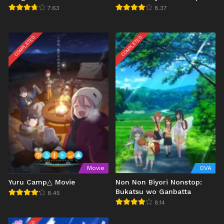
7.63
8.37
COMPLETED
COMPLETED
Movie
OVA
Yuru Camp△ Movie
Non Non Biyori Nonstop:
Bukatsu wo Ganbatta
8.45
8.14