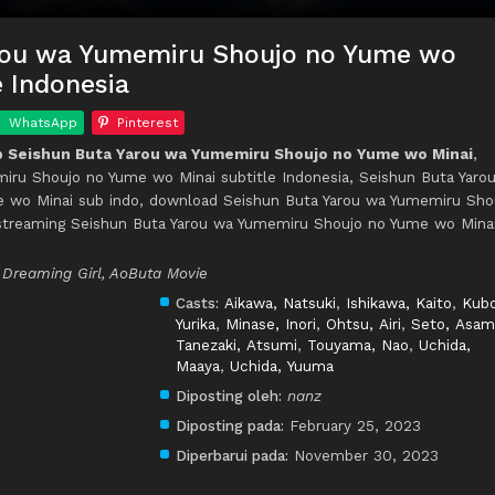
rou wa Yumemiru Shoujo no Yume wo
e Indonesia
WhatsApp
Pinterest
 Seishun Buta Yarou wa Yumemiru Shoujo no Yume wo Minai
,
iru Shoujo no Yume wo Minai subtitle Indonesia, Seishun Buta Yaro
 wo Minai sub indo, download Seishun Buta Yarou wa Yumemiru Sho
streaming Seishun Buta Yarou wa Yumemiru Shoujo no Yume wo Minai
Dreaming Girl, AoButa Movie
Casts:
Aikawa, Natsuki
,
Ishikawa, Kaito
,
Kubo
Yurika
,
Minase, Inori
,
Ohtsu, Airi
,
Seto, Asam
Tanezaki, Atsumi
,
Touyama, Nao
,
Uchida,
Maaya
,
Uchida, Yuuma
Diposting oleh:
nanz
Diposting pada:
February 25, 2023
Diperbarui pada:
November 30, 2023