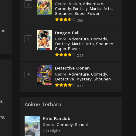
Genre
:
Action
,
Adventure
,
3
Comedy
,
Fantasy
,
Martial Arts
,
Shounen
,
Super Power
7.68
ume
Dragon Ball
Genre
:
Adventure
,
Comedy
,
4
Fantasy
,
Martial Arts
,
Shounen
,
Super Power
7.96
Detective Conan
Genre
:
Adventure
,
Comedy
,
5
Detective
,
Mystery
,
Shounen
8.17
ra
Anime Terbaru
ing
Kirio Fanclub
Genre
:
Comedy
,
School
Satelight