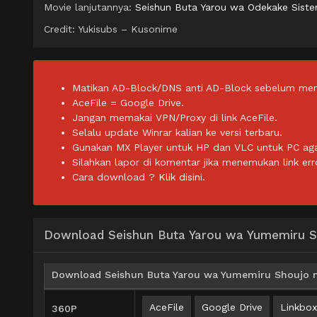
Movie lanjutannya:
Seishun Buta Yarou wa Odekake Siste
Credit: Yukisubs – Kusonime
Matikan AD-Block/DNS anti AD-Block sebelum men
AceFile = Google Drive.
Jangan memakai VPN/Proxy di link AceFile.
Selalu update Winrar kalian ke versi terbaru.
Gunakan MX Player untuk HP dan VLC untuk PC agar 
Silahkan lapor di komentar jika menemukan link err
Cara download ?
Klik disini.
Download Seishun Buta Yarou wa Yumemiru S
Download Seishun Buta Yarou wa Yumemiru Shoujo n
AceFile
Google Drive
Linkbox
360P