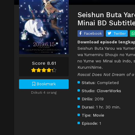
Seishun Buta Ya
Minai BD Subtitl
Facebook
Twitter
Download episode lengkap
Seishun Buta Yarou wa Yumem
wa Yumemiru Shoujo no Yume
no Yume wo Minai sub indo, 
Score 8.61
KurumiNime.
Rascal Does Not Dream of a 
Status:
Completed
Bookmark
Studio:
CloverWorks
Diikuti 4 orang
Dirilis:
2019
Durasi:
1 hr. 30 min.
Tipe:
Movie
Episode:
1