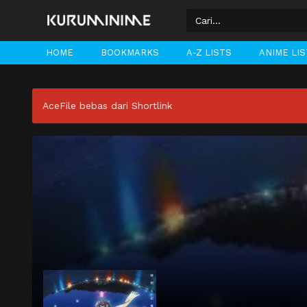
HOME
BOOKMARKS
A-Z LISTS
ANIME LI
AceFile bebas dari Shortlink