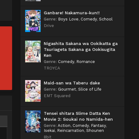
Ganbare! Nakamura-kun!!
Genre
:
Boys Love
,
Comedy
,
School
Drive
Nigashita Sakana wa Ookikatta ga
Tsuriageta Sakana ga Ookisugita
Ken
Genre
:
Comedy
,
Romance
TROYCA
Maid-san wa Taberu dake
Genre
:
Gourmet
,
Slice of Life
EMT Squared
Tensei shitara Slime Datta Ken
Movie 2: Soukai no Namida-hen
Genre
:
Action
,
Comedy
,
Fantasy
,
Isekai
,
Reincarnation
,
Shounen
8bit