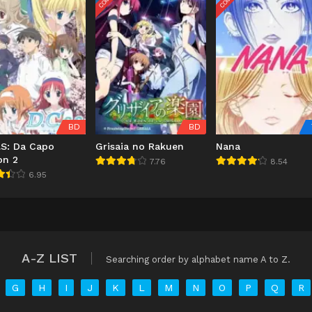
BD
BD
.S: Da Capo
Grisaia no Rakuen
Nana
on 2
7.76
8.54
6.95
A-Z LIST
Searching order by alphabet name A to Z.
G
H
I
J
K
L
M
N
O
P
Q
R