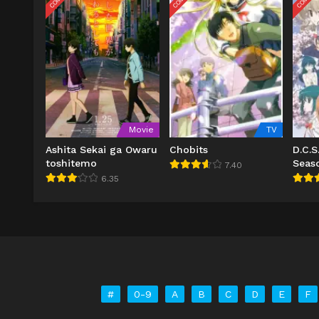
Movie
TV
Ashita Sekai ga Owaru
Chobits
D.C.S
toshitemo
Seas
7.40
6.35
#
0-9
A
B
C
D
E
F