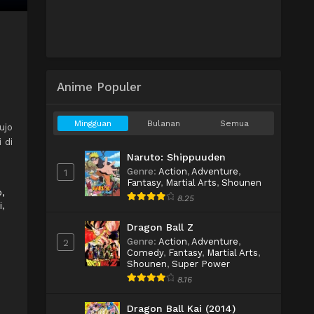
Anime Populer
u
Mingguan
Bulanan
Semua
ujo
 di
Naruto: Shippuuden
Genre
:
Action
,
Adventure
,
1
Fantasy
,
Martial Arts
,
Shounen
,
8.25
i
,
Dragon Ball Z
Genre
:
Action
,
Adventure
,
2
Comedy
,
Fantasy
,
Martial Arts
,
Shounen
,
Super Power
8.16
Dragon Ball Kai (2014)