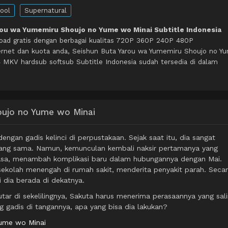
ool
Supernatural
rou wa Yumemiru Shoujo no Yume wo Minai Subtitle Indonesia
oad gratis dengan berbagai kualitas 720P 360P 240P 480P
rnet dan kuota anda, Seishun Buta Yarou wa Yumemiru Shoujo no Y
MKV hardsub softsub Subtitle Indonesia sudah tersedia di dalam
oujo no Yume wo Minai
gan gadis kelinci di perpustakaan. Sejak saat itu, dia sangat
 yang sama. Namun, kemunculan kembali naksir pertamanya yang
asa, menambah komplikasi baru dalam hubungannya dengan Mai.
ekolah menengah di rumah sakit, menderita penyakit parah. Seca
i dia berada di dekatnya.
ar di sekelilingnya, Sakuta harus menerima perasaannya yang sal
 gadis di tangannya, apa yang bisa dia lakukan?
Yume wo Minai