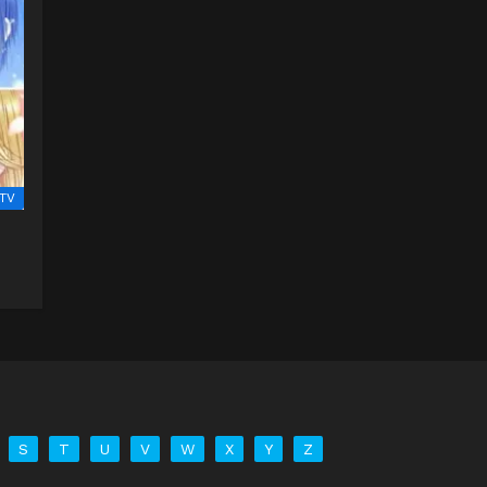
TV
S
T
U
V
W
X
Y
Z