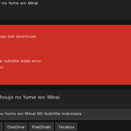
r no Yume wo Minai
uju link download.
subtitle tidak error.
or.
houjo no Yume wo Minai
o Yume wo Minai BD Subtitle Indonesia
OneDrive
PixelDrain
TeraBox