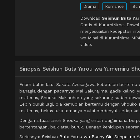
Drama
Romance
Sch
Download
Seishun Buta Ya
Gratis di KurumiNime. Downl
menyesuaikan kecepatan inte
wo Minai di KurumiNime MP4 
video.
Sinopsis Seishun Buta Yarou wa Yumemiru Sh
Enam bulan lalu, Sakuta Azusagawa kebetulan bertemu den
bahagia dengan pacarnya: Mai Sakurajima, gadis kelinci
misterius, Shouko Makinohara yang sekarang sudah dew
Lebih buruk lagi, dia kemudian bertemu dengan Shouko s
misterius, bekas luka lamanya mulai berdenyut setiap kal
Dengan situasi aneh Shouko yang entah bagaimana berput
bertentangan, baik atau buruk. Dengan kehidupan seorang
Seriesnya:
Seishun Buta Yarou wa Bunny Girl Senpai no 