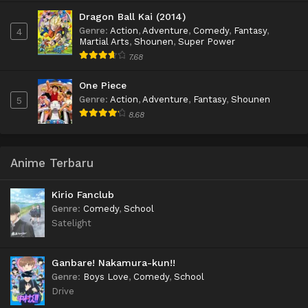
Dragon Ball Kai (2014)
Genre
:
Action
,
Adventure
,
Comedy
,
Fantasy
,
4
Martial Arts
,
Shounen
,
Super Power
7.68
One Piece
Genre
:
Action
,
Adventure
,
Fantasy
,
Shounen
5
8.68
Anime Terbaru
Kirio Fanclub
Genre
:
Comedy
,
School
Satelight
Ganbare! Nakamura-kun!!
Genre
:
Boys Love
,
Comedy
,
School
Drive