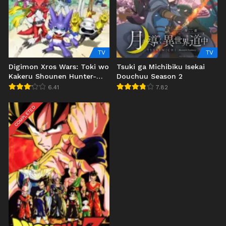
TV
TV
Digimon Xros Wars: Toki wo
Tsuki ga Michibiku Isekai
Kakeru Shounen Hunter-
Douchuu Season 2
tachi
6.41
7.82
COMPLETED