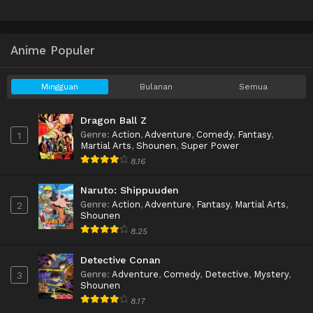
Anime Populer
Mingguan
Bulanan
Semua
Dragon Ball Z
Genre
:
Action
,
Adventure
,
Comedy
,
Fantasy
,
1
Martial Arts
,
Shounen
,
Super Power
8.16
Naruto: Shippuuden
Genre
:
Action
,
Adventure
,
Fantasy
,
Martial Arts
,
2
Shounen
8.25
Detective Conan
Genre
:
Adventure
,
Comedy
,
Detective
,
Mystery
,
3
Shounen
8.17