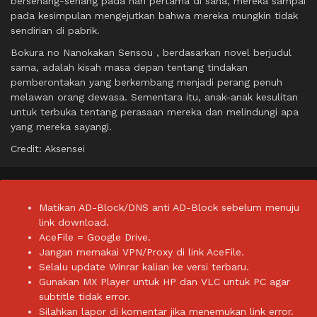
bersenang-senang pada hari pertama di sana, mereka sampai
pada kesimpulan mengejutkan bahwa mereka mungkin tidak
sendirian di pabrik.
Bokura no Nanokakan Sensou , berdasarkan novel berjudul
sama, adalah kisah masa depan tentang tindakan
pemberontakan yang berkembang menjadi perang penuh
melawan orang dewasa. Sementara itu, anak-anak kesulitan
untuk terbuka tentang perasaan mereka dan melindungi apa
yang mereka sayangi.
Credit: Aksensei
Matikan AD-Block/DNS anti AD-Block sebelum menuju
link download.
AceFile = Google Drive.
Jangan memakai VPN/Proxy di link AceFile.
Selalu update Winrar kalian ke versi terbaru.
Gunakan MX Player untuk HP dan VLC untuk PC agar
subtitle tidak error.
Silahkan lapor di komentar jika menemukan link error.