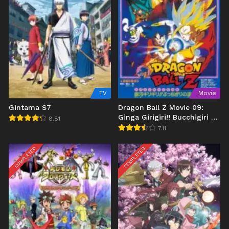
TV
Movie
Gintama S7
Dragon Ball Z Movie 09:
Ginga Girigiri!! Bucchigiri no
8.81
Sugoi Yatsu
7.11
COMPLETED
COMPLETED