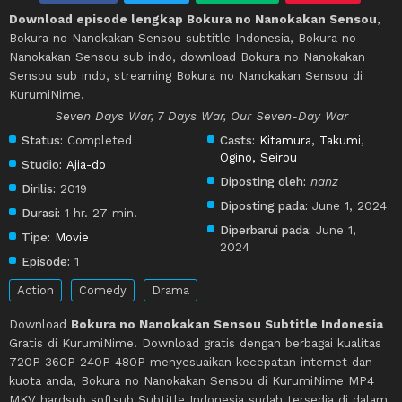
Download episode lengkap Bokura no Nanokakan Sensou
,
Bokura no Nanokakan Sensou subtitle Indonesia, Bokura no
Nanokakan Sensou sub indo, download Bokura no Nanokakan
Sensou sub indo, streaming Bokura no Nanokakan Sensou di
KurumiNime.
Seven Days War, 7 Days War, Our Seven-Day War
Status:
Completed
Casts:
Kitamura, Takumi
,
Ogino, Seirou
Studio:
Ajia-do
Diposting oleh:
nanz
Dirilis:
2019
Diposting pada:
June 1, 2024
Durasi:
1 hr. 27 min.
Diperbarui pada:
June 1,
Tipe:
Movie
2024
Episode:
1
Action
Comedy
Drama
Download
Bokura no Nanokakan Sensou Subtitle Indonesia
Gratis di KurumiNime. Download gratis dengan berbagai kualitas
720P 360P 240P 480P menyesuaikan kecepatan internet dan
kuota anda, Bokura no Nanokakan Sensou di KurumiNime MP4
MKV hardsub softsub Subtitle Indonesia sudah tersedia di dalam