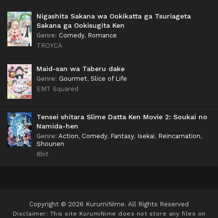
Nigashita Sakana wa Ookikatta ga Tsuriageta
Sakana ga Ookisugita Ken
Genre
:
Comedy
,
Romance
TROYCA
Maid-san wa Taberu dake
Genre
:
Gourmet
,
Slice of Life
EMT Squared
Tensei shitara Slime Datta Ken Movie 2: Soukai no
Namida-hen
Genre
:
Action
,
Comedy
,
Fantasy
,
Isekai
,
Reincarnation
,
Shounen
8bit
Copyright © 2026 KurumiNime. All Rights Reserved
Disclaimer: This site
KurumiNime
does not store any files on