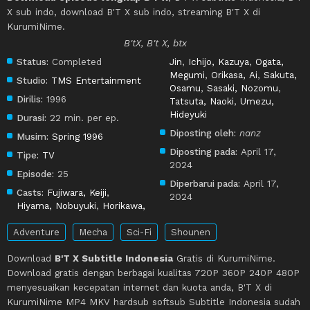
X sub indo, download B'T X sub indo, streaming B'T X di
KurumiNime.
B'tX, B't X, btx
Status:
Completed
Jin
,
Ichijo, Kazuya
,
Ogata,
Megumi
,
Orikasa, Ai
,
Sakuta,
Studio:
TMS Entertainment
Osamu
,
Sasaki, Nozomu
,
Dirilis:
1996
Tatsuta, Naoki
,
Umezu,
Hideyuki
Durasi:
22 min. per ep.
Diposting oleh:
nanz
Musim:
Spring 1996
Diposting pada:
April 17,
Tipe:
TV
2024
Episode:
25
Diperbarui pada:
April 17,
Casts:
Fujiwara, Keiji
,
2024
Hiyama, Nobuyuki
,
Horikawa,
Adventure
Mecha
Sci-Fi
Shounen
Download
B'T X Subtitle Indonesia
Gratis di KurumiNime.
Download gratis dengan berbagai kualitas 720P 360P 240P 480P
menyesuaikan kecepatan internet dan kuota anda, B'T X di
KurumiNime MP4 MKV hardsub softsub Subtitle Indonesia sudah