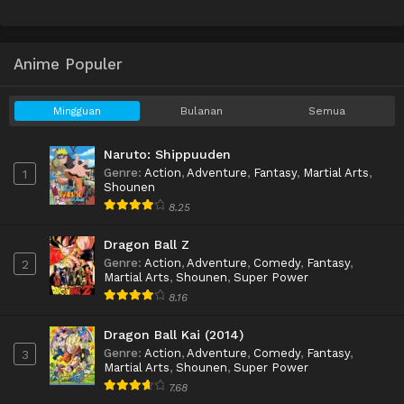
Anime Populer
Mingguan
Bulanan
Semua
Naruto: Shippuuden
Genre
:
Action
,
Adventure
,
Fantasy
,
Martial Arts
,
1
Shounen
8.25
Dragon Ball Z
Genre
:
Action
,
Adventure
,
Comedy
,
Fantasy
,
2
Martial Arts
,
Shounen
,
Super Power
8.16
Dragon Ball Kai (2014)
Genre
:
Action
,
Adventure
,
Comedy
,
Fantasy
,
3
Martial Arts
,
Shounen
,
Super Power
7.68