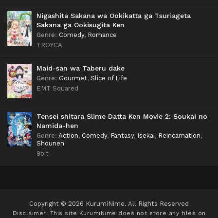
Nigashita Sakana wa Ookikatta ga Tsuriageta
Sakana ga Ookisugita Ken
Genre
:
Comedy
,
Romance
TROYCA
Maid-san wa Taberu dake
Genre
:
Gourmet
,
Slice of Life
EMT Squared
Tensei shitara Slime Datta Ken Movie 2: Soukai no
Namida-hen
Genre
:
Action
,
Comedy
,
Fantasy
,
Isekai
,
Reincarnation
,
Shounen
8bit
Copyright © 2026 KurumiNime. All Rights Reserved
Disclaimer: This site
KurumiNime
does not store any files on