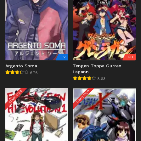
TV
BD
Argento Soma
Tengen Toppa Gurren
Lagann
6.76
8.63
COMPLETED
COMPLETED