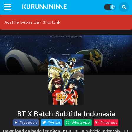
AceFile bebas dari Shortlink
BT X Batch Subtitle Indonesia
Facebook
Twitter
WhatsApp
Pinterest
Download episode lengkap B'T X
, B'T X subtitle Indonesia, B'T