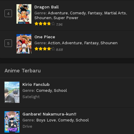
Dragon Ball
Genre
:
Adventure
,
Comedy
,
Fantasy
,
Martial Arts
,
4
Shounen
,
Super Power
7.96
One Piece
Genre
:
Action
,
Adventure
,
Fantasy
,
Shounen
5
8.68
Anime Terbaru
Kirio Fanclub
Genre
:
Comedy
,
School
Satelight
Ganbare! Nakamura-kun!!
Genre
:
Boys Love
,
Comedy
,
School
Drive