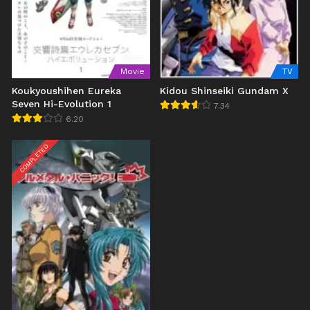
Movie
TV
Koukyoushihen Eureka
Kidou Shinseiki Gundam X
Seven Hi-Evolution 1
7.34
6.20
COMPLETED