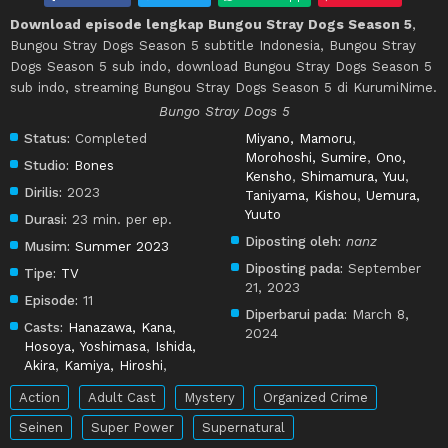
Download episode lengkap Bungou Stray Dogs Season 5
,
Bungou Stray Dogs Season 5 subtitle Indonesia, Bungou Stray
Dogs Season 5 sub indo, download Bungou Stray Dogs Season 5
sub indo, streaming Bungou Stray Dogs Season 5 di KurumiNime.
Bungo Stray Dogs 5
Status:
Completed
Miyano, Mamoru
,
Morohoshi, Sumire
,
Ono,
Studio:
Bones
Kensho
,
Shimamura, Yuu
,
Dirilis:
2023
Taniyama, Kishou
,
Uemura,
Yuuto
Durasi:
23 min. per ep.
Diposting oleh:
nanz
Musim:
Summer 2023
Diposting pada:
September
Tipe:
TV
21, 2023
Episode:
11
Diperbarui pada:
March 8,
Casts:
Hanazawa, Kana
,
2024
Hosoya, Yoshimasa
,
Ishida,
Akira
,
Kamiya, Hiroshi
,
Action
Adult Cast
Mystery
Organized Crime
Seinen
Super Power
Supernatural