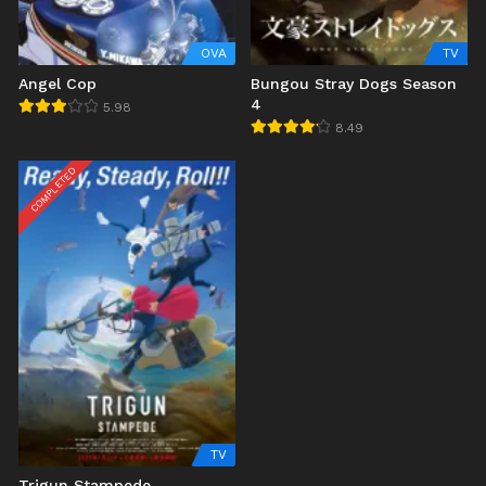
OVA
TV
Angel Cop
Bungou Stray Dogs Season
4
5.98
8.49
COMPLETED
TV
Trigun Stampede