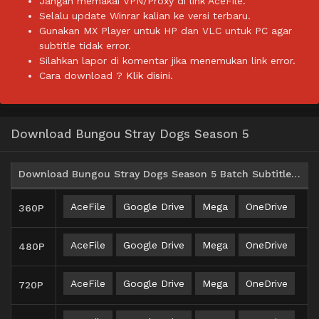
Jangan memakai VPN/Proxy di link AceFile.
Selalu update Winrar kalian ke versi terbaru.
Gunakan MX Player untuk HP dan VLC untuk PC agar
subtitle tidak error.
Silahkan lapor di komentar jika menemukan link error.
Cara download ?
Klik disini.
Download Bungou Stray Dogs Season 5
Download Bungou Stray Dogs Season 5 Batch Subtitle Indonesia
AceFile
Google Drive
Mega
OneDrive
360P
AceFile
Google Drive
Mega
OneDrive
480P
AceFile
Google Drive
Mega
OneDrive
720P