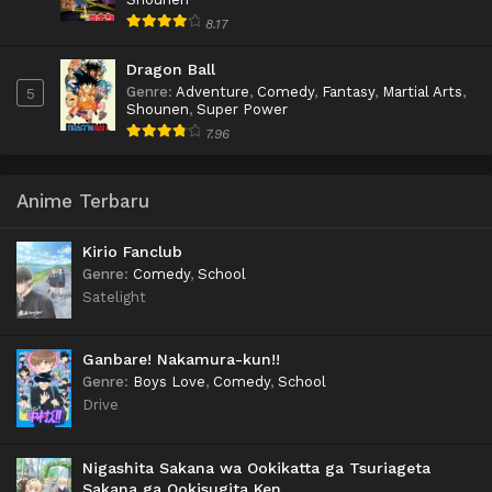
8.17
Dragon Ball
Genre
:
Adventure
,
Comedy
,
Fantasy
,
Martial Arts
,
5
Shounen
,
Super Power
7.96
Anime Terbaru
Kirio Fanclub
Genre
:
Comedy
,
School
Satelight
Ganbare! Nakamura-kun!!
Genre
:
Boys Love
,
Comedy
,
School
Drive
Nigashita Sakana wa Ookikatta ga Tsuriageta
Sakana ga Ookisugita Ken