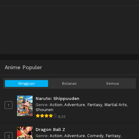
Anime Populer
Mingguan
Bulanan
Semua
Naruto: Shippuuden
Genre
:
Action
,
Adventure
,
Fantasy
,
Martial Arts
,
1
Shounen
8.25
Dragon Ball Z
Genre
:
Action
,
Adventure
,
Comedy
,
Fantasy
,
2