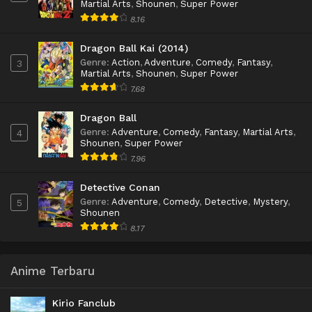
Martial Arts
,
Shounen
,
Super Power
8.16
Dragon Ball Kai (2014)
Genre
:
Action
,
Adventure
,
Comedy
,
Fantasy
,
3
Martial Arts
,
Shounen
,
Super Power
7.68
Dragon Ball
Genre
:
Adventure
,
Comedy
,
Fantasy
,
Martial Arts
,
4
Shounen
,
Super Power
7.96
Detective Conan
Genre
:
Adventure
,
Comedy
,
Detective
,
Mystery
,
5
Shounen
8.17
Anime Terbaru
Kirio Fanclub