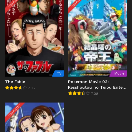
COMPLETED
COMPLETED
TV
Movie
The Fable
Pokemon Movie 03:
Kesshoutou no Teiou Entei
7.35
(2000)
7.08
COMPLETED