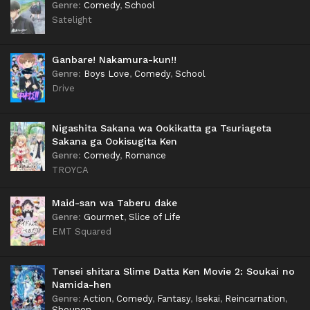
Genre
:
Comedy
,
School
Satelight
Ganbare! Nakamura-kun!!
Genre
:
Boys Love
,
Comedy
,
School
Drive
Nigashita Sakana wa Ookikatta ga Tsuriageta
Sakana ga Ookisugita Ken
Genre
:
Comedy
,
Romance
TROYCA
Maid-san wa Taberu dake
Genre
:
Gourmet
,
Slice of Life
EMT Squared
Tensei shitara Slime Datta Ken Movie 2: Soukai no
Namida-hen
Genre
:
Action
,
Comedy
,
Fantasy
,
Isekai
,
Reincarnation
,
Shounen