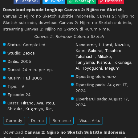
Facebook
Twitter
WhatsApp
Pinterest
Download episode lengkap Canvas 2: Nijiiro no Sketch
,
Canvas 2: Nijiiro no Sketch subtitle Indonesia, Canvas 2: Nijiiro no
Sketch sub indo, download Canvas 2: Nijiiro no Sketch sub indo,
streaming Canvas 2: Nijiiro no Sketch di KurumiNime.
Canvas 2: Rainbow Colored Sketch
Status:
Completed
Nabatame, Hitomi
,
Nazuka,
Kaori
,
Sakurai, Takahiro
,
Studio:
Zexcs
Takahashi, Mikako
,
Dirilis:
2005
Taniyama, Kishou
,
Tokunaga,
Ai
,
Toyoguchi, Megumi
Durasi:
24 min. per ep.
Diposting oleh:
nanz
Musim:
Fall 2005
Diposting pada:
August 17,
Tipe:
TV
2024
Episode:
24
Diperbarui pada:
August 17,
Casts:
Hirano, Aya
,
Itou,
2024
Shizuka
,
Kugimiya, Rie
,
Comedy
Drama
Romance
Visual Arts
Download
Canvas 2: Nijiiro no Sketch Subtitle Indonesia