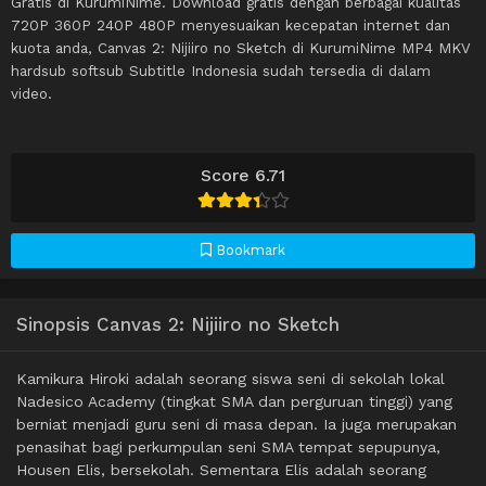
Gratis di KurumiNime. Download gratis dengan berbagai kualitas
720P 360P 240P 480P menyesuaikan kecepatan internet dan
kuota anda, Canvas 2: Nijiiro no Sketch di KurumiNime MP4 MKV
hardsub softsub Subtitle Indonesia sudah tersedia di dalam
video.
Score 6.71
Bookmark
Sinopsis Canvas 2: Nijiiro no Sketch
Kamikura Hiroki adalah seorang siswa seni di sekolah lokal
Nadesico Academy (tingkat SMA dan perguruan tinggi) yang
berniat menjadi guru seni di masa depan. Ia juga merupakan
penasihat bagi perkumpulan seni SMA tempat sepupunya,
Housen Elis, bersekolah. Sementara Elis adalah seorang