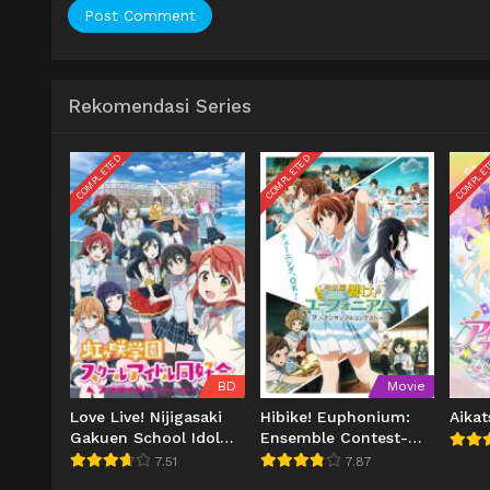
Rekomendasi Series
COMPLETED
COMPLETED
COMPLE
BD
Movie
Love Live! Nijigasaki
Hibike! Euphonium:
Aikat
Gakuen School Idol
Ensemble Contest-
Doukoukai
hen
7.51
7.87