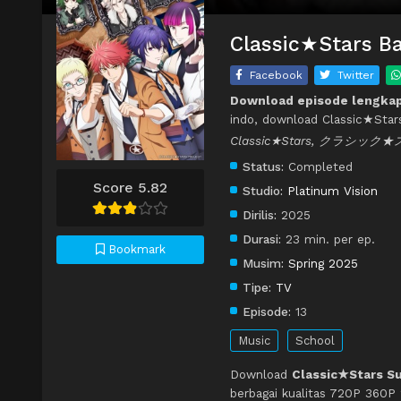
Classic★Stars Ba
Facebook
Twitter
Download episode lengkap
indo, download Classic★Star
Classic★Stars, クラシッ
Status:
Completed
Score 5.82
Studio:
Platinum Vision
Dirilis:
2025
Durasi:
23 min. per ep.
Bookmark
Musim:
Spring 2025
Tipe:
TV
Episode:
13
Music
School
Download
Classic★Stars Su
berbagai kualitas 720P 360P