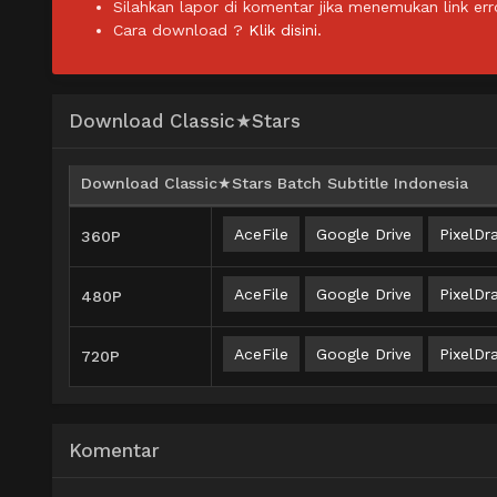
Silahkan lapor di komentar jika menemukan link err
Cara download ?
Klik disini.
Download Classic★Stars
Download Classic★Stars Batch Subtitle Indonesia
AceFile
Google Drive
PixelDra
360P
AceFile
Google Drive
PixelDra
480P
AceFile
Google Drive
PixelDra
720P
Komentar