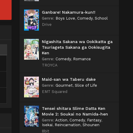
Ganbare! Nakamura-kun!!
Genre
:
Boys Love
,
Comedy
,
School
Drive
Nigashita Sakana wa Ookikatta ga
Tsuriageta Sakana ga Ookisugita
Ken
Genre
:
Comedy
,
Romance
TROYCA
Maid-san wa Taberu dake
Genre
:
Gourmet
,
Slice of Life
EMT Squared
Tensei shitara Slime Datta Ken
Movie 2: Soukai no Namida-hen
Genre
:
Action
,
Comedy
,
Fantasy
,
Isekai
,
Reincarnation
,
Shounen
8bit