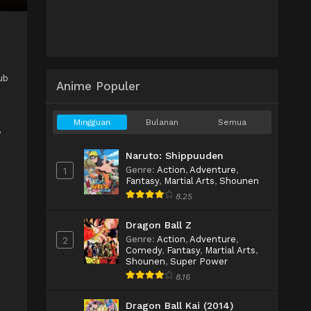
ub
Anime Populer
Mingguan
Bulanan
Semua
,
Naruto: Shippuuden
Genre
:
Action
,
Adventure
,
1
Fantasy
,
Martial Arts
,
Shounen
8.25
Dragon Ball Z
Genre
:
Action
,
Adventure
,
2
Comedy
,
Fantasy
,
Martial Arts
,
Shounen
,
Super Power
8.16
Dragon Ball Kai (2014)