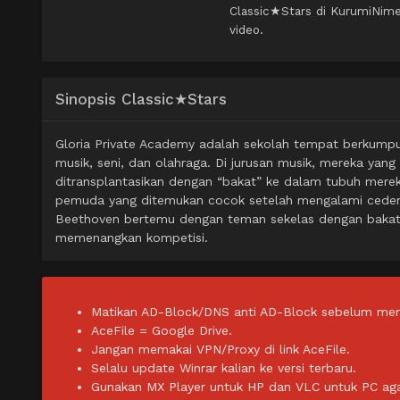
Classic★Stars di KurumiNime
video.
Sinopsis Classic★Stars
Gloria Private Academy adalah sekolah tempat berkump
musik, seni, dan olahraga. Di jurusan musik, mereka yang
ditransplantasikan dengan “bakat” ke dalam tubuh mere
pemuda yang ditemukan cocok setelah mengalami cedera,
Beethoven bertemu dengan teman sekelas dengan bakat
memenangkan kompetisi.
Matikan AD-Block/DNS anti AD-Block sebelum men
AceFile = Google Drive.
Jangan memakai VPN/Proxy di link AceFile.
Selalu update Winrar kalian ke versi terbaru.
Gunakan MX Player untuk HP dan VLC untuk PC agar 