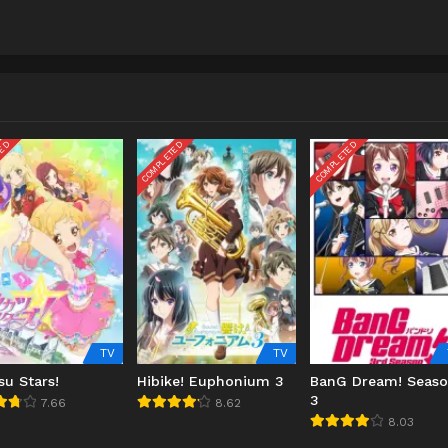
TED
COMPLETED
COMPLETED
TV
TV
su Stars!
Hibike! Euphonium 3
BanG Dream! Seas
3
7.66
8.62
8.03