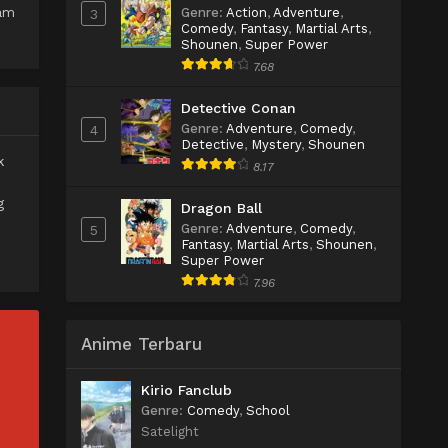
lam
Genre
:
Action
,
Adventure
,
3
Comedy
,
Fantasy
,
Martial Arts
,
Shounen
,
Super Power
7.68
Detective Conan
Genre
:
Adventure
,
Comedy
,
4
Detective
,
Mystery
,
Shounen
k
8.17
g
Dragon Ball
Genre
:
Adventure
,
Comedy
,
5
Fantasy
,
Martial Arts
,
Shounen
,
Super Power
7.96
Anime Terbaru
Kirio Fanclub
Genre
:
Comedy
,
School
Satelight