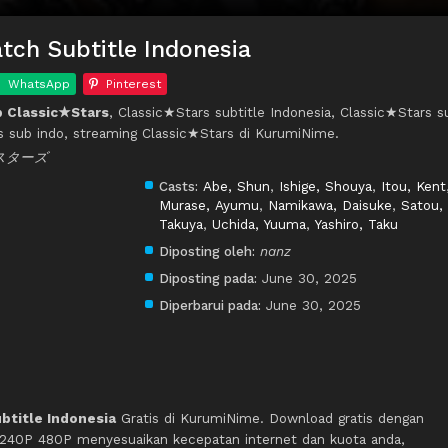
tch Subtitle Indonesia
WhatsApp
Pinterest
 Classic★Stars
, Classic★Stars subtitle Indonesia, Classic★Stars s
s sub indo, streaming Classic★Stars di KurumiNime.
ク★スターズ
Casts:
Abe, Shun
,
Ishige, Shouya
,
Itou, Kent
Murase, Ayumu
,
Namikawa, Daisuke
,
Satou,
Takuya
,
Uchida, Yuuma
,
Yashiro, Taku
Diposting oleh:
nanz
Diposting pada:
June 30, 2025
Diperbarui pada:
June 30, 2025
btitle Indonesia
Gratis di KurumiNime. Download gratis dengan
 240P 480P menyesuaikan kecepatan internet dan kuota anda,