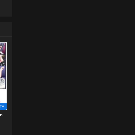
TV
on