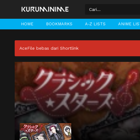
HOME
BOOKMARKS
A-Z LISTS
ANIME LI
AceFile bebas dari Shortlink