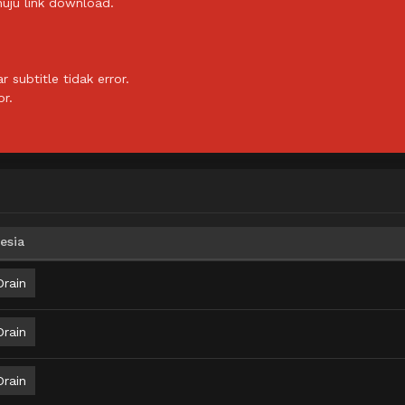
uju link download.
subtitle tidak error.
or.
esia
Drain
Drain
Drain