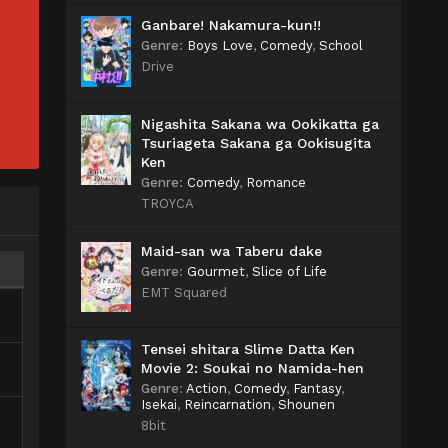
Ganbare! Nakamura-kun!!
Genre
:
Boys Love
,
Comedy
,
School
Drive
Nigashita Sakana wa Ookikatta ga
Tsuriageta Sakana ga Ookisugita
Ken
Genre
:
Comedy
,
Romance
TROYCA
Maid-san wa Taberu dake
Genre
:
Gourmet
,
Slice of Life
EMT Squared
Tensei shitara Slime Datta Ken
Movie 2: Soukai no Namida-hen
Genre
:
Action
,
Comedy
,
Fantasy
,
Isekai
,
Reincarnation
,
Shounen
8bit