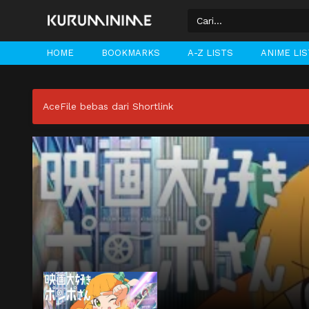
HOME
BOOKMARKS
A-Z LISTS
ANIME LI
AceFile bebas dari Shortlink