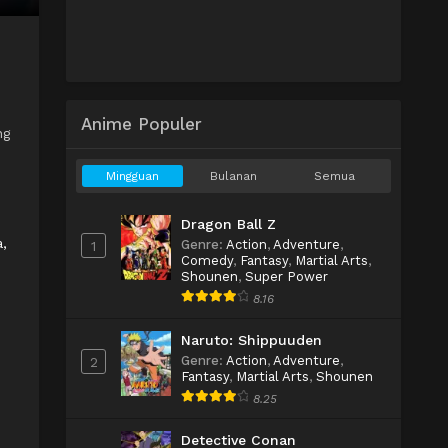
Anime Populer
ng
Mingguan
Bulanan
Semua
Dragon Ball Z
,
Genre
:
Action
,
Adventure
,
1
Comedy
,
Fantasy
,
Martial Arts
,
Shounen
,
Super Power
8.16
Naruto: Shippuuden
Genre
:
Action
,
Adventure
,
2
Fantasy
,
Martial Arts
,
Shounen
8.25
Detective Conan