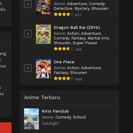
a,
Genre
:
Adventure
,
Comedy
,
3
Detective
,
Mystery
,
Shounen
dia
8.17
Dragon Ball Kai (2014)
Genre
:
Action
,
Adventure
,
4
Comedy
,
Fantasy
,
Martial Arts
,
Shounen
,
Super Power
7.68
ang
k
One Piece
ius
Genre
:
Action
,
Adventure
,
5
Fantasy
,
Shounen
8.68
n
ni
Anime Terbaru
Kirio Fanclub
Genre
:
Comedy
,
School
Satelight