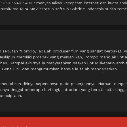
0P 360P 240P 480P menyesuaikan kecepatan internet dan kuota and
urumiNime MP4 MKV hardsub softsub Subtitle Indonesia sudah terse
n sebutan “Pompo,” adalah produser film yang sangat berbakat, y
Meskipun memiliki prospek yang menjanjikan, Pompo menolak untu
han. Sampai akhirnya ia menyerahkan naskah untuk skenario ambis
a, Gene Fini, dan mengumumkan bahwa ia telah mendapatkan
encurahkan dirinya sepenuhnya pada pekerjaannya. Namun, denga
ya tinggal beberapa hari lagi, sutradara yang bercita-cita tinggi i
penciptaan.