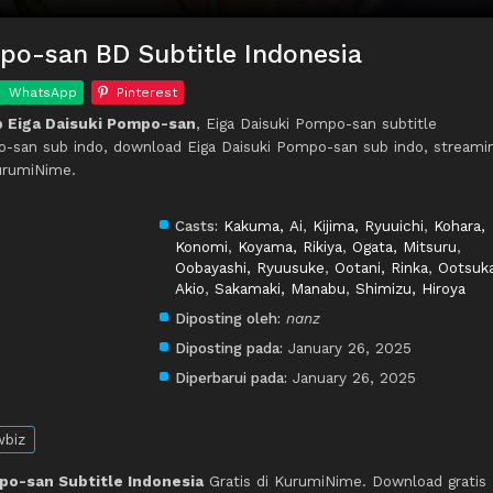
po-san BD Subtitle Indonesia
WhatsApp
Pinterest
 Eiga Daisuki Pompo-san
, Eiga Daisuki Pompo-san subtitle
po-san sub indo, download Eiga Daisuki Pompo-san sub indo, streami
urumiNime.
Casts:
Kakuma, Ai
,
Kijima, Ryuuichi
,
Kohara,
Konomi
,
Koyama, Rikiya
,
Ogata, Mitsuru
,
Oobayashi, Ryuusuke
,
Ootani, Rinka
,
Ootsuka
Akio
,
Sakamaki, Manabu
,
Shimizu, Hiroya
Diposting oleh:
nanz
Diposting pada:
January 26, 2025
Diperbarui pada:
January 26, 2025
biz
po-san Subtitle Indonesia
Gratis di KurumiNime. Download gratis