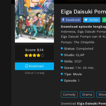
Eiga Daisuki Pom
Facebook
Twitter
Download episode lengkap
Indonesia, Eiga Daisuki Pom
Eiga Daisuki Pompo-san di K
Pompo: The Cinéphile
Status:
Completed
Score 8.14
Studio:
CLAP
Dirilis:
2021
Bookmark
Durasi:
1 hr. 34 min.
Diikuti 1 orang
Tipe:
Movie
Episode:
1
Comedy
Drama
Show
Download
Eiga Daisuki Pom