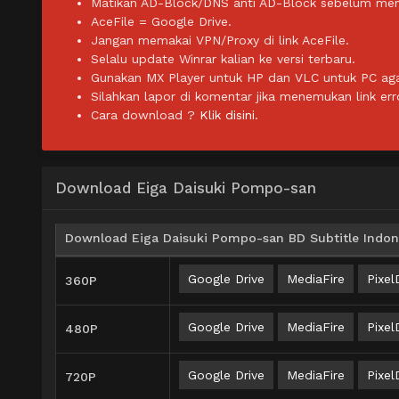
Matikan AD-Block/DNS anti AD-Block sebelum men
AceFile = Google Drive.
Jangan memakai VPN/Proxy di link AceFile.
Selalu update Winrar kalian ke versi terbaru.
Gunakan MX Player untuk HP dan VLC untuk PC agar 
Silahkan lapor di komentar jika menemukan link err
Cara download ?
Klik disini.
Download Eiga Daisuki Pompo-san
Download Eiga Daisuki Pompo-san BD Subtitle Indon
Google Drive
MediaFire
Pixel
360P
Google Drive
MediaFire
Pixel
480P
Google Drive
MediaFire
Pixel
720P