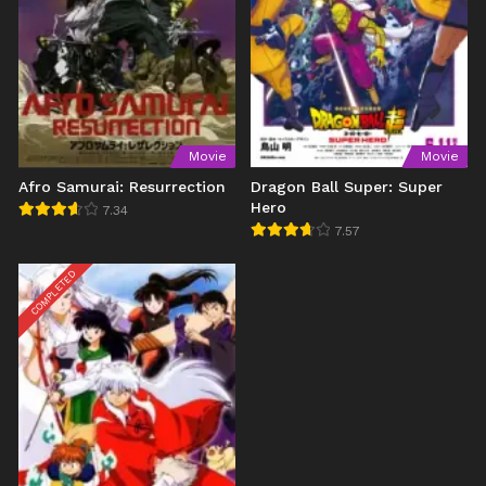
Movie
Movie
Afro Samurai: Resurrection
Dragon Ball Super: Super
Hero
7.34
7.57
COMPLETED