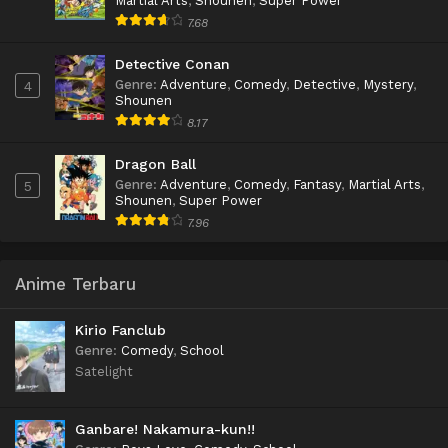
Martial Arts
,
Shounen
,
Super Power
7.68
Detective Conan
Genre
:
Adventure
,
Comedy
,
Detective
,
Mystery
,
4
Shounen
8.17
Dragon Ball
Genre
:
Adventure
,
Comedy
,
Fantasy
,
Martial Arts
,
5
Shounen
,
Super Power
7.96
Anime Terbaru
Kirio Fanclub
Genre
:
Comedy
,
School
Satelight
Ganbare! Nakamura-kun!!