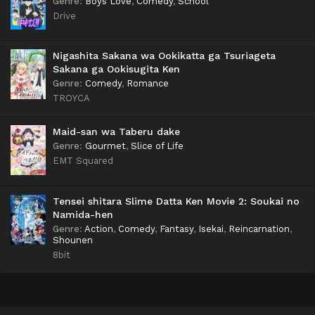
Genre
:
Boys Love
,
Comedy
,
School
Drive
Nigashita Sakana wa Ookikatta ga Tsuriageta
Sakana ga Ookisugita Ken
Genre
:
Comedy
,
Romance
TROYCA
Maid-san wa Taberu dake
Genre
:
Gourmet
,
Slice of Life
EMT Squared
Tensei shitara Slime Datta Ken Movie 2: Soukai no
Namida-hen
Genre
:
Action
,
Comedy
,
Fantasy
,
Isekai
,
Reincarnation
,
Shounen
8bit