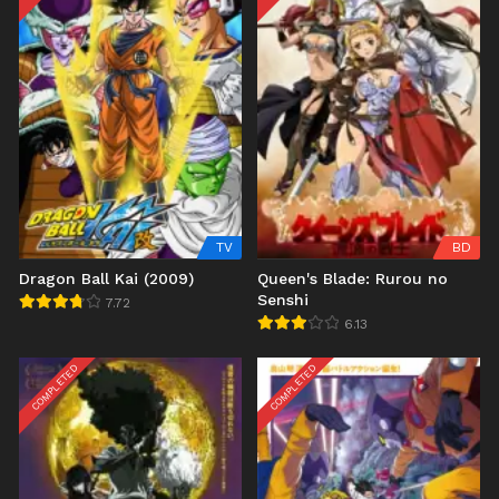
TV
BD
Dragon Ball Kai (2009)
Queen's Blade: Rurou no
Senshi
7.72
6.13
COMPLETED
COMPLETED