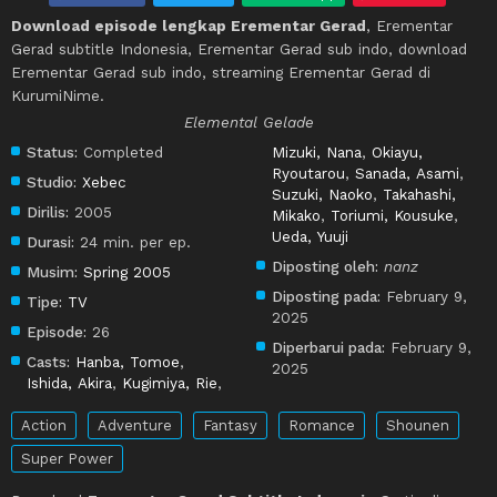
Download episode lengkap Erementar Gerad
, Erementar
Gerad subtitle Indonesia, Erementar Gerad sub indo, download
Erementar Gerad sub indo, streaming Erementar Gerad di
KurumiNime.
Elemental Gelade
Status:
Completed
Mizuki, Nana
,
Okiayu,
Ryoutarou
,
Sanada, Asami
,
Studio:
Xebec
Suzuki, Naoko
,
Takahashi,
Dirilis:
2005
Mikako
,
Toriumi, Kousuke
,
Ueda, Yuuji
Durasi:
24 min. per ep.
Diposting oleh:
nanz
Musim:
Spring 2005
Diposting pada:
February 9,
Tipe:
TV
2025
Episode:
26
Diperbarui pada:
February 9,
Casts:
Hanba, Tomoe
,
2025
Ishida, Akira
,
Kugimiya, Rie
,
Action
Adventure
Fantasy
Romance
Shounen
Super Power