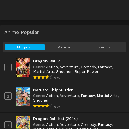
Anime Populer
Mingguan
Bulanan
Semua
Dragon Ball Z
Genre
:
Action
,
Adventure
,
Comedy
,
Fantasy
,
1
Martial Arts
,
Shounen
,
Super Power
8.16
Naruto: Shippuuden
Genre
:
Action
,
Adventure
,
Fantasy
,
Martial Arts
,
2
Shounen
8.25
Dragon Ball Kai (2014)
Genre
:
Action
,
Adventure
,
Comedy
,
Fantasy
,
3