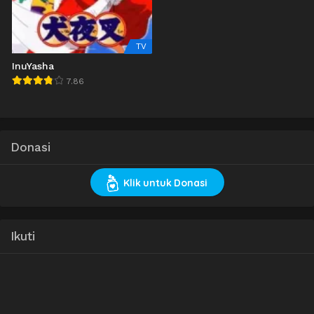
TV
InuYasha
7.86
Donasi
Klik untuk Donasi
Ikuti