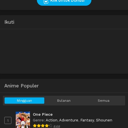
Klik untuk Donasi
Ikuti
Anime Populer
Mingguan
Bulanan
Semua
One Piece
Genre
:
Action
,
Adventure
,
Fantasy
,
Shounen
1
8.68