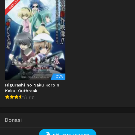
COMPLETED
OVA
Higurashi no Naku Koro ni
Kaku: Outbreak
7.21
Donasi