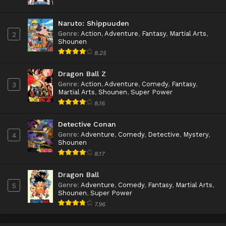
Naruto: Shippuuden
Genre
:
Action
,
Adventure
,
Fantasy
,
Martial Arts
,
2
Shounen
8.25
Dragon Ball Z
Genre
:
Action
,
Adventure
,
Comedy
,
Fantasy
,
3
Martial Arts
,
Shounen
,
Super Power
8.16
Detective Conan
Genre
:
Adventure
,
Comedy
,
Detective
,
Mystery
,
4
Shounen
8.17
Dragon Ball
Genre
:
Adventure
,
Comedy
,
Fantasy
,
Martial Arts
,
5
Shounen
,
Super Power
7.96