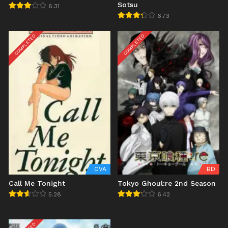
Sotsu
6.31
6.73
COMPLETED
COMPLETED
OVA
BD
Call Me Tonight
Tokyo Ghoul:re 2nd Season
5.28
6.42