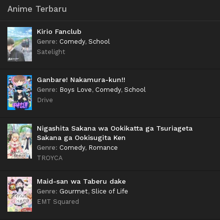
Anime Terbaru
Kirio Fanclub
Genre
:
Comedy
,
School
Satelight
Ganbare! Nakamura-kun!!
Genre
:
Boys Love
,
Comedy
,
School
Drive
Nigashita Sakana wa Ookikatta ga Tsuriageta
Sakana ga Ookisugita Ken
Genre
:
Comedy
,
Romance
TROYCA
Maid-san wa Taberu dake
Genre
:
Gourmet
,
Slice of Life
EMT Squared