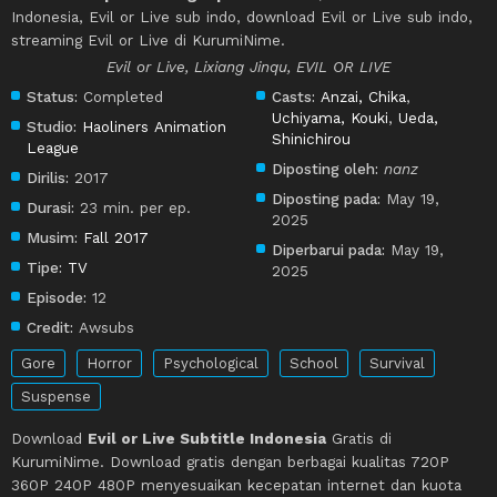
Indonesia, Evil or Live sub indo, download Evil or Live sub indo,
streaming Evil or Live di KurumiNime.
Evil or Live, Lixiang Jinqu, EVIL OR LIVE
Status:
Completed
Casts:
Anzai, Chika
,
Uchiyama, Kouki
,
Ueda,
Studio:
Haoliners Animation
Shinichirou
League
Diposting oleh:
nanz
Dirilis:
2017
Diposting pada:
May 19,
Durasi:
23 min. per ep.
2025
Musim:
Fall 2017
Diperbarui pada:
May 19,
Tipe:
TV
2025
Episode:
12
Credit:
Awsubs
Gore
Horror
Psychological
School
Survival
Suspense
Download
Evil or Live Subtitle Indonesia
Gratis di
KurumiNime. Download gratis dengan berbagai kualitas 720P
360P 240P 480P menyesuaikan kecepatan internet dan kuota