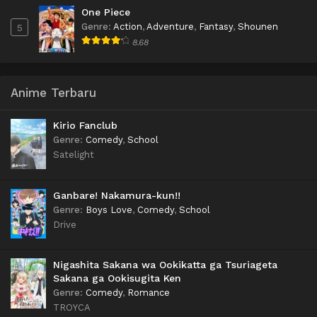
One Piece
Genre
:
Action
,
Adventure
,
Fantasy
,
Shounen
5
8.68
Anime Terbaru
Kirio Fanclub
Genre
:
Comedy
,
School
Satelight
Ganbare! Nakamura-kun!!
Genre
:
Boys Love
,
Comedy
,
School
Drive
Nigashita Sakana wa Ookikatta ga Tsuriageta
Sakana ga Ookisugita Ken
Genre
:
Comedy
,
Romance
TROYCA