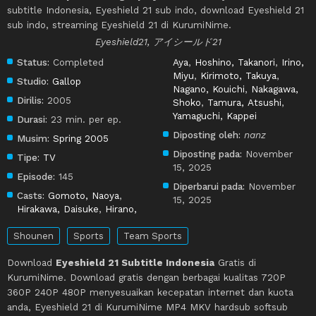
subtitle Indonesia, Eyeshield 21 sub indo, download Eyeshield 21
sub indo, streaming Eyeshield 21 di KurumiNime.
Eyeshield21, アイシールド21
Status:
Completed
Aya
,
Hoshino, Takanori
,
Irino,
Miyu
,
Kirimoto, Takuya
,
Studio:
Gallop
Nagano, Kouichi
,
Nakagawa,
Dirilis:
2005
Shoko
,
Tamura, Atsushi
,
Yamaguchi, Kappei
Durasi:
23 min. per ep.
Diposting oleh:
nanz
Musim:
Spring 2005
Diposting pada:
November
Tipe:
TV
15, 2025
Episode:
145
Diperbarui pada:
November
Casts:
Gomoto, Naoya
,
15, 2025
Hirakawa, Daisuke
,
Hirano,
Shounen
Sports
Team Sports
Download
Eyeshield 21 Subtitle Indonesia
Gratis di
KurumiNime. Download gratis dengan berbagai kualitas 720P
360P 240P 480P menyesuaikan kecepatan internet dan kuota
anda, Eyeshield 21 di KurumiNime MP4 MKV hardsub softsub