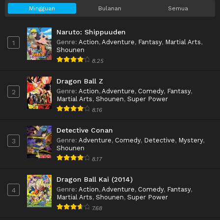
Mingguan
Bulanan
Semua
Naruto: Shippuuden
Genre
:
Action
,
Adventure
,
Fantasy
,
Martial Arts
,
1
Shounen
8.25
Dragon Ball Z
Genre
:
Action
,
Adventure
,
Comedy
,
Fantasy
,
2
Martial Arts
,
Shounen
,
Super Power
8.16
Detective Conan
Genre
:
Adventure
,
Comedy
,
Detective
,
Mystery
,
3
Shounen
8.17
Dragon Ball Kai (2014)
Genre
:
Action
,
Adventure
,
Comedy
,
Fantasy
,
4
Martial Arts
,
Shounen
,
Super Power
7.68