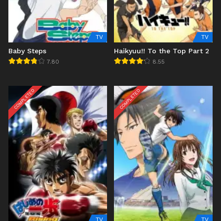
TV
TV
Baby Steps
Haikyuu!! To the Top Part 2
7.80
8.55
COMPLETED
COMPLETED
TV
TV