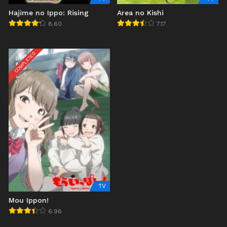
Hajime no Ippo: Rising
Area no Kishi
8.60
7.17
COMPLETED
TV
Mou Ippon!
6.96