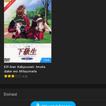
COMPLETED
OVA
Elf-ban Kakyuusei: Anata
dake wo Mitsumete
6.15
Donasi