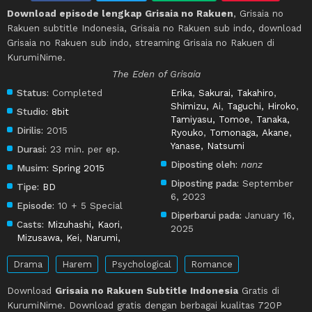
Download episode lengkap Grisaia no Rakuen
, Grisaia no
Rakuen subtitle Indonesia, Grisaia no Rakuen sub indo, download
Grisaia no Rakuen sub indo, streaming Grisaia no Rakuen di
KurumiNime.
The Eden of Grisaia
Status:
Completed
Erika
,
Sakurai, Takahiro
,
Shimizu, Ai
,
Taguchi, Hiroko
,
Studio:
8bit
Tamiyasu, Tomoe
,
Tanaka,
Dirilis:
2015
Ryouko
,
Tomonaga, Akane
,
Yanase, Natsumi
Durasi:
23 min. per ep.
Diposting oleh:
nanz
Musim:
Spring 2015
Diposting pada:
September
Tipe:
BD
6, 2023
Episode:
10 + 5 Special
Diperbarui pada:
January 16,
Casts:
Mizuhashi, Kaori
,
2025
Mizusawa, Kei
,
Narumi,
Drama
Harem
Psychological
Romance
Download
Grisaia no Rakuen Subtitle Indonesia
Gratis di
KurumiNime. Download gratis dengan berbagai kualitas 720P