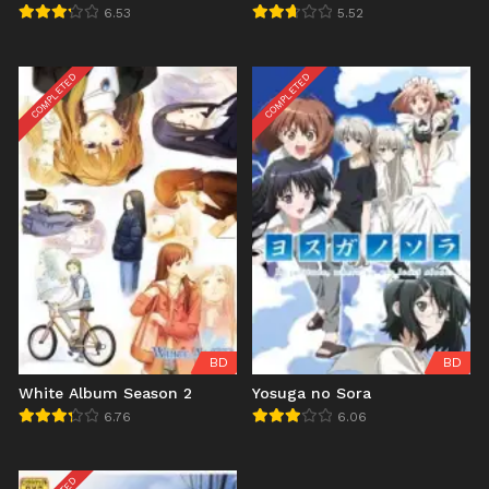
6.53
5.52
COMPLETED
COMPLETED
BD
BD
White Album Season 2
Yosuga no Sora
6.76
6.06