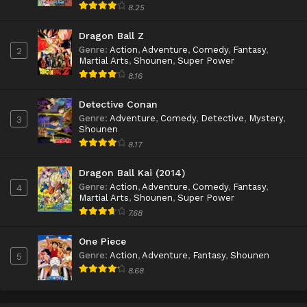
8.25
Dragon Ball Z
Genre
:
Action
,
Adventure
,
Comedy
,
Fantasy
,
2
Martial Arts
,
Shounen
,
Super Power
8.16
Detective Conan
Genre
:
Adventure
,
Comedy
,
Detective
,
Mystery
,
3
Shounen
8.17
Dragon Ball Kai (2014)
Genre
:
Action
,
Adventure
,
Comedy
,
Fantasy
,
4
Martial Arts
,
Shounen
,
Super Power
7.68
One Piece
Genre
:
Action
,
Adventure
,
Fantasy
,
Shounen
5
8.68