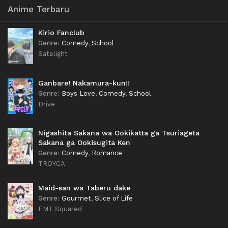
Anime Terbaru
Kirio Fanclub
Genre
:
Comedy
,
School
Satelight
Ganbare! Nakamura-kun!!
Genre
:
Boys Love
,
Comedy
,
School
Drive
Nigashita Sakana wa Ookikatta ga Tsuriageta
Sakana ga Ookisugita Ken
Genre
:
Comedy
,
Romance
TROYCA
Maid-san wa Taberu dake
Genre
:
Gourmet
,
Slice of Life
EMT Squared