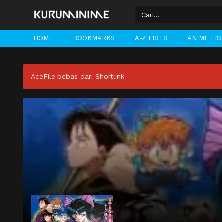
HOME
BOOKMARKS
A-Z LISTS
ANIME LI
AceFile bebas dari Shortlink