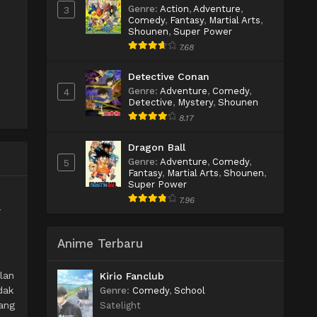
Genre
:
Action
,
Adventure
,
3
Comedy
,
Fantasy
,
Martial Arts
,
Shounen
,
Super Power
7.68
Detective Conan
e
Genre
:
Adventure
,
Comedy
,
4
Detective
,
Mystery
,
Shounen
8.17
Dragon Ball
Genre
:
Adventure
,
Comedy
,
5
Fantasy
,
Martial Arts
,
Shounen
,
Super Power
7.96
-
Anime Terbaru
lan
Kirio Fanclub
dak
Genre
:
Comedy
,
School
ang
Satelight