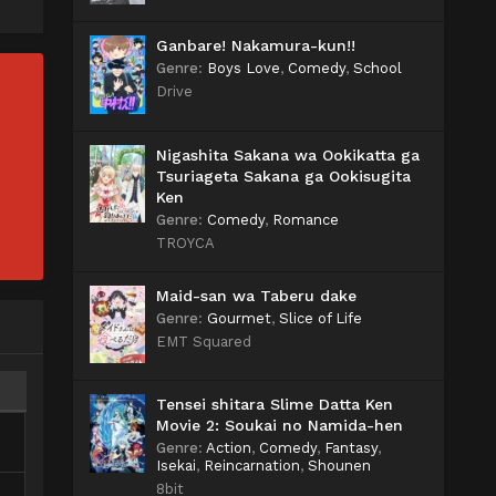
Ganbare! Nakamura-kun!!
Genre
:
Boys Love
,
Comedy
,
School
Drive
Nigashita Sakana wa Ookikatta ga
Tsuriageta Sakana ga Ookisugita
Ken
Genre
:
Comedy
,
Romance
TROYCA
Maid-san wa Taberu dake
Genre
:
Gourmet
,
Slice of Life
EMT Squared
Tensei shitara Slime Datta Ken
Movie 2: Soukai no Namida-hen
Genre
:
Action
,
Comedy
,
Fantasy
,
Isekai
,
Reincarnation
,
Shounen
8bit