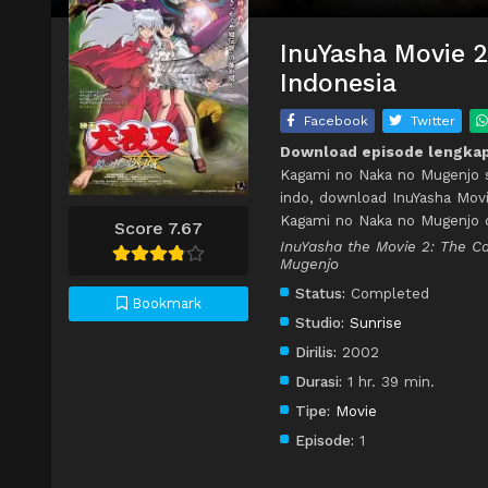
InuYasha Movie 2
Indonesia
Facebook
Twitter
Download episode lengkap
Kagami no Naka no Mugenjo s
indo, download InuYasha Mov
Kagami no Naka no Mugenjo 
Score 7.67
InuYasha the Movie 2: The C
Mugenjo
Status:
Completed
Bookmark
Studio:
Sunrise
Dirilis:
2002
Durasi:
1 hr. 39 min.
Tipe:
Movie
Episode:
1