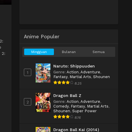
Anime Populer
2:
b
Mingguan
Bulanan
Semua
 2:
Naruto: Shippuuden
Genre
:
Action
,
Adventure
,
1
Fantasy
,
Martial Arts
,
Shounen
8.25
Dragon Ball Z
Genre
:
Action
,
Adventure
,
2
Comedy
,
Fantasy
,
Martial Arts
,
Shounen
,
Super Power
8.16
Dragon Ball Kai (2014)