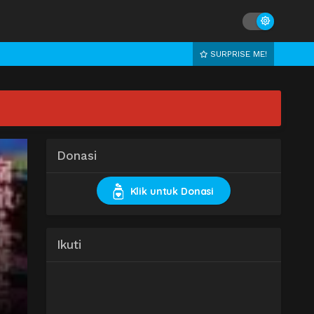
SURPRISE ME!
Donasi
Klik untuk Donasi
Ikuti