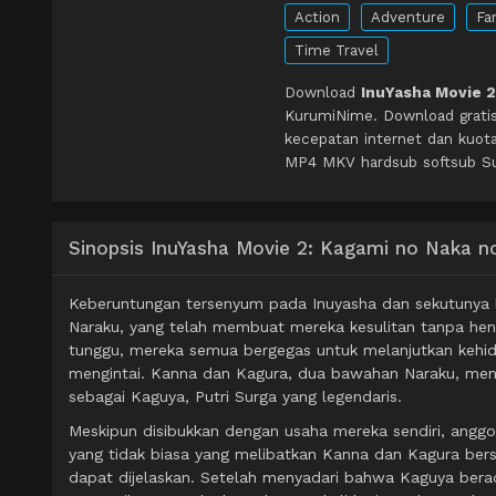
Action
Adventure
Fa
Time Travel
Download
InuYasha Movie 2
KurumiNime. Download grati
kecepatan internet dan kuot
MP4 MKV hardsub softsub Sub
Sinopsis InuYasha Movie 2: Kagami no Naka 
Keberuntungan tersenyum pada Inuyasha dan sekutunya 
Naraku, yang telah membuat mereka kesulitan tanpa hen
tunggu, mereka semua bergegas untuk melanjutkan kehi
mengintai. Kanna dan Kagura, dua bawahan Naraku, men
sebagai Kaguya, Putri Surga yang legendaris.
Meskipun disibukkan dengan usaha mereka sendiri, anggo
yang tidak biasa yang melibatkan Kanna dan Kagura be
dapat dijelaskan. Setelah menyadari bahwa Kaguya berad