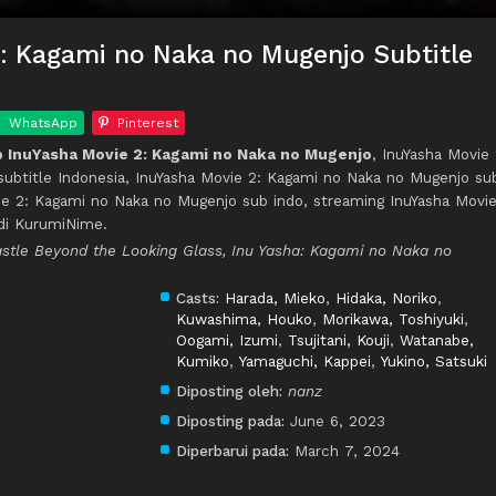
: Kagami no Naka no Mugenjo Subtitle
WhatsApp
Pinterest
 InuYasha Movie 2: Kagami no Naka no Mugenjo
, InuYasha Movie 
ubtitle Indonesia, InuYasha Movie 2: Kagami no Naka no Mugenjo su
ie 2: Kagami no Naka no Mugenjo sub indo, streaming InuYasha Movie
di KurumiNime.
astle Beyond the Looking Glass, Inu Yasha: Kagami no Naka no
Casts:
Harada, Mieko
,
Hidaka, Noriko
,
Kuwashima, Houko
,
Morikawa, Toshiyuki
,
Oogami, Izumi
,
Tsujitani, Kouji
,
Watanabe,
Kumiko
,
Yamaguchi, Kappei
,
Yukino, Satsuki
Diposting oleh:
nanz
Diposting pada:
June 6, 2023
Diperbarui pada:
March 7, 2024