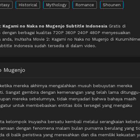
ntasy
Historical
Mythology
Romance
Shounen
: Kagami no Naka no Mugenjo Subtitle Indonesia
Gratis di
s dengan berbagai kualitas 720P 360P 240P 480P menyesuaikan
a anda, InuYasha Movie 2: Kagami no Naka no Mugenjo di KurumiNim
title Indonesia sudah tersedia di dalam video.
no Mugenjo
ketika mereka akhirnya mengalahkan musuh bebuyutan mereka
ti. Sangat gembira dengan kemenangan yang telah lama ditunggu
dupan mereka sebelumnya, tidak menyadari bahwa bahaya masih
gatur untuk membebaskan entitas iblis tersegel yang mengaku
ta kelompok Inuyasha bersatu kembali melalui serangkaian kebetu
rsamaan dengan fenomena malam bulan purnama berulang yang ti
a di balik peristiwa yang meresahkan dan dia memiliki kekuatan y