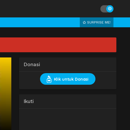
SURPRISE ME!
Donasi
Klik untuk Donasi
Ikuti