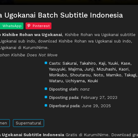
 Ugokanai Batch Subtitle Indonesia
WhatsApp
Pinterest
 Kishibe Rohan wa Ugokanai
, Kishibe Rohan wa Ugokanai subtitle
Ugokanai sub indo, download Kishibe Rohan wa Ugokanai sub indo,
Ugokanai di KurumiNime.
Rohan Kishibe Does Not Move
Casts:
Sakurai, Takahiro
,
Kaji, Yuuki
,
Kase,
Yasuyuki
,
Majima, Junji
,
Mizuhashi, Kaori
,
Morikubo, Shoutarou
,
Noto, Mamiko
,
Takagi,
Wataru
,
Uchiyama, Kouki
Diposting oleh:
nanz
Diposting pada:
February 27, 2023
Diperbarui pada:
June 29, 2025
nen
Supernatural
 Ugokanai Subtitle Indonesia
Gratis di KurumiNime. Download gra