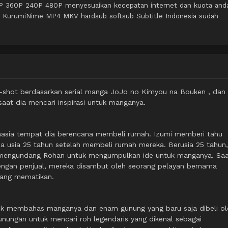
0P 360P 240P 480P menyesuaikan kecepatan internet dan kuota and
i KurumiNime MP4 MKV hardsub softsub Subtitle Indonesia sudah
shot berdasarkan serial manga JoJo no Kimyou na Bouken , dan
aat dia mencari inspirasi untuk manganya.
asia tempat dia berencana membeli rumah. Izumi memberi tahu
 usia 25 tahun setelah membeli rumah mereka. Berusia 25 tahun,
n mengundang Rohan untuk mengumpulkan ide untuk manganya. Sa
ngan penjual, mereka disambut oleh seorang pelayan bernama
yang mematikan.
uk membahas manganya dan enam gunung yang baru saja dibeli ol
nungan untuk mencari roh legendaris yang dikenal sebagai