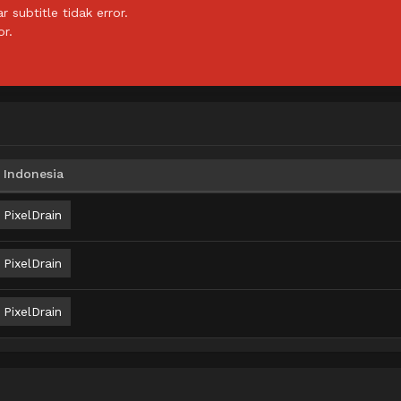
subtitle tidak error.
or.
 Indonesia
PixelDrain
PixelDrain
PixelDrain