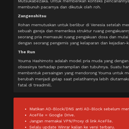
Mutsukabezaka. Untuk memberikan konteks pencariannya,
membunuh pacarnya dan dikutuk oleh roh.
Zangenshitsu
Rohan memutuskan untuk berlibur di Venesia setelah me
sebuah gereja dan memeriksa struktur ruang pengakua
seorang pria memasuki ruang pengakuan dosa dan mulai 
dengan seorang pengemis yang kelaparan dan kejadian-k
The Run
Youma Hashimoto adalah model pria muda yang dengan ce
obsesinya terhadap penampilan dan tubuhnya. Suatu har
membentuk persaingan yang mendorong Youma untuk mengi
berubah menjadi gelap saat pelatihannya lebih diutama
fatal di treadmill.
Matikan AD-Block/DNS anti AD-Block sebelum men
AceFile = Google Drive.
Jangan memakai VPN/Proxy di link AceFile.
Selalu update Winrar kalian ke versi terbaru.