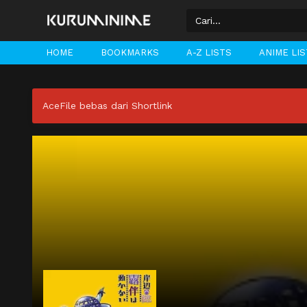
HOME
BOOKMARKS
A-Z LISTS
ANIME LI
AceFile bebas dari Shortlink