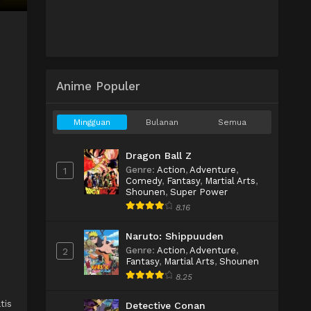
Anime Populer
Mingguan
Bulanan
Semua
Dragon Ball Z
Genre
:
Action
,
Adventure
,
1
Comedy
,
Fantasy
,
Martial Arts
,
Shounen
,
Super Power
8.16
Naruto: Shippuuden
Genre
:
Action
,
Adventure
,
2
Fantasy
,
Martial Arts
,
Shounen
8.25
tis
Detective Conan