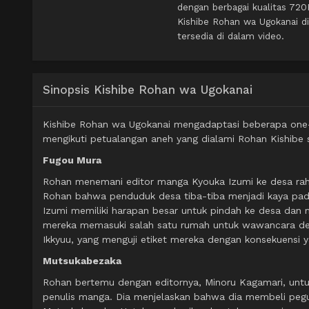
dengan berbagai kualitas 72
Kishibe Rohan wa Ugokanai d
tersedia di dalam video.
Sinopsis Kishibe Rohan wa Ugokanai
Kishibe Rohan wa Ugokanai mengadaptasi beberapa one-
mengikuti petualangan aneh yang dialami Rohan Kishibe s
Fugou Mura
Rohan menemani editor manga Kyouka Izumi ke desa rah
Rohan bahwa penduduk desa tiba-tiba menjadi kaya pada
Izumi memiliki harapan besar untuk pindah ke desa da
mereka memasuki salah satu rumah untuk wawancara de
Ikkyuu, yang menguji etiket mereka dengan konsekuensi 
Mutsukabezaka
Rohan bertemu dengan editornya, Minoru Kagamari, unt
penulis manga. Dia menjelaskan bahwa dia membeli pegu