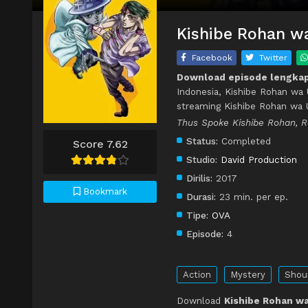
Kishibe Rohan wa
Facebook
Twitter
Download episode lengkap
Indonesia, Kishibe Rohan wa 
streaming Kishibe Rohan wa 
Thus Spoke Kishibe Rohan, 
Status:
Completed
Score 7.62
Studio:
David Production
Dirilis:
2017
Bookmark
Durasi:
23 min. per ep.
Tipe:
OVA
Episode:
4
Action
Mystery
Shou
Download
Kishibe Rohan wa