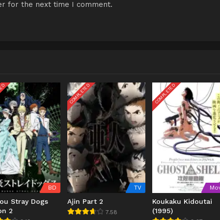
r for the next time I comment.
TED
COMPLETED
COMPLETED
BD
TV
Mov
ou Stray Dogs
Ajin Part 2
Koukaku Kidoutai
on 2
(1995)
7.58