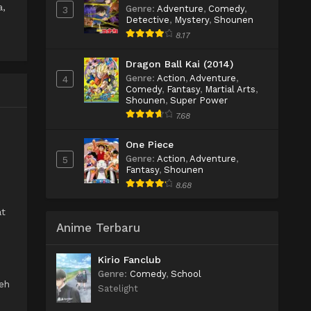
a,
Genre
:
Adventure
,
Comedy
,
3
Detective
,
Mystery
,
Shounen
8.17
Dragon Ball Kai (2014)
Genre
:
Action
,
Adventure
,
4
Comedy
,
Fantasy
,
Martial Arts
,
Shounen
,
Super Power
7.68
One Piece
Genre
:
Action
,
Adventure
,
5
Fantasy
,
Shounen
8.68
at
Anime Terbaru
Kirio Fanclub
Genre
:
Comedy
,
School
eh
Satelight