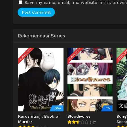
Save my name, email, and website in this browse
Rekomendasi Series
COMPLETED
COMPLETED
COMPLE
OVA
TV
Kuroshitsuji: Book of
Bloodivores
Bung
Murder
Seas
5.47