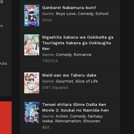
ng
Ganbare! Nakamura-kun!!
Genre
:
Boys Love
,
Comedy
,
School
Drive
am
Nigashita Sakana wa Ookikatta ga
Tsuriageta Sakana ga Ookisugita
Ken
Genre
:
Comedy
,
Romance
TROYCA
pula
Maid-san wa Taberu dake
Genre
:
Gourmet
,
Slice of Life
EMT Squared
Tensei shitara Slime Datta Ken
Movie 2: Soukai no Namida-hen
Genre
:
Action
,
Comedy
,
Fantasy
,
Isekai
,
Reincarnation
,
Shounen
8bit