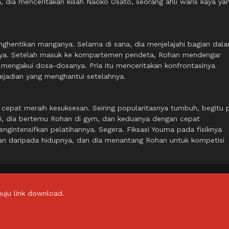
 dia menceritakan kisah Naoko Osato, seorang ahli waris kaya ya
nghentikan manganya. Selama di sana, dia menjelajahi bagian dal
nnya. Setelah masuk ke kompartemen pendeta, Rohan mendengar
mengakui dosa-dosanya. Pria itu menceritakan konfrontasinya
ejadian yang menghantui setelahnya.
pat meraih kesuksesan. Seiring popularitasnya tumbuh, begitu 
i, dia bertemu Rohan di gym, dan keduanya dengan cepat
ntensifkan pelatihannya. Segera. Fiksasi Youma pada fisiknya
kan daripada hidupnya, dan dia menantang Rohan untuk kompetisi
uju link download.