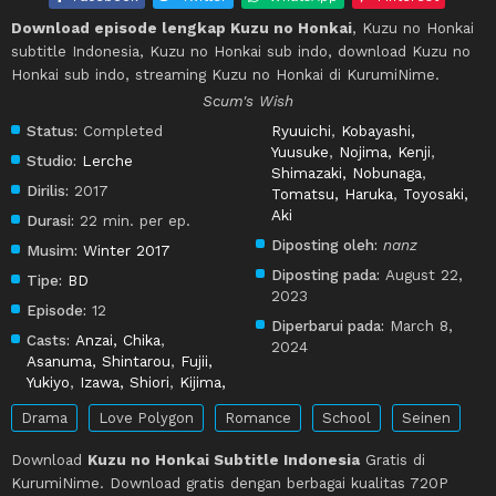
Download episode lengkap Kuzu no Honkai
, Kuzu no Honkai
subtitle Indonesia, Kuzu no Honkai sub indo, download Kuzu no
Honkai sub indo, streaming Kuzu no Honkai di KurumiNime.
Scum's Wish
Status:
Completed
Ryuuichi
,
Kobayashi,
Yuusuke
,
Nojima, Kenji
,
Studio:
Lerche
Shimazaki, Nobunaga
,
Dirilis:
2017
Tomatsu, Haruka
,
Toyosaki,
Aki
Durasi:
22 min. per ep.
Diposting oleh:
nanz
Musim:
Winter 2017
Diposting pada:
August 22,
Tipe:
BD
2023
Episode:
12
Diperbarui pada:
March 8,
Casts:
Anzai, Chika
,
2024
Asanuma, Shintarou
,
Fujii,
Yukiyo
,
Izawa, Shiori
,
Kijima,
Drama
Love Polygon
Romance
School
Seinen
Download
Kuzu no Honkai Subtitle Indonesia
Gratis di
KurumiNime. Download gratis dengan berbagai kualitas 720P