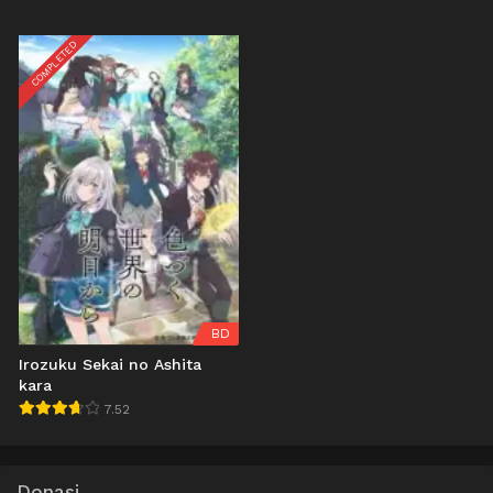
COMPLETED
BD
Irozuku Sekai no Ashita
kara
7.52
Donasi