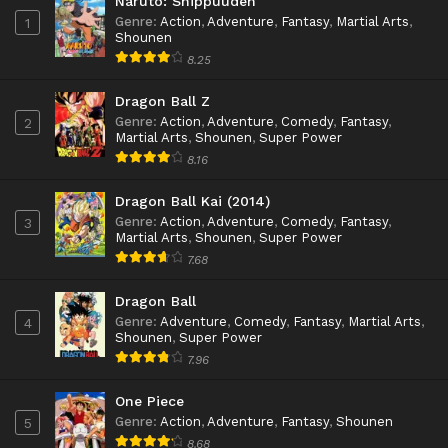
Naruto: Shippuuden
Genre
:
Action
,
Adventure
,
Fantasy
,
Martial Arts
,
1
Shounen
8.25
Dragon Ball Z
Genre
:
Action
,
Adventure
,
Comedy
,
Fantasy
,
2
Martial Arts
,
Shounen
,
Super Power
8.16
Dragon Ball Kai (2014)
Genre
:
Action
,
Adventure
,
Comedy
,
Fantasy
,
3
Martial Arts
,
Shounen
,
Super Power
7.68
Dragon Ball
Genre
:
Adventure
,
Comedy
,
Fantasy
,
Martial Arts
,
4
Shounen
,
Super Power
7.96
One Piece
Genre
:
Action
,
Adventure
,
Fantasy
,
Shounen
5
8.68