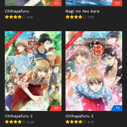
BD
BD
Chihayafuru
Nagi no Asu kara
8.18
7.97
COMPLETED
COMPLETED
BD
TV
Chihayafuru 2
Chihayafuru 3
8.38
8.47