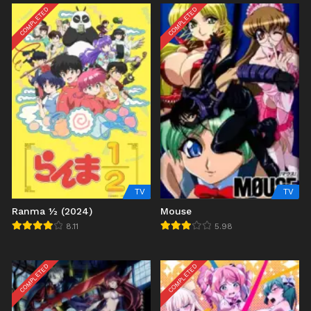
COMPLETED
COMPLETED
TV
TV
Ranma ½ (2024)
Mouse
8.11
5.98
COMPLETED
COMPLETED