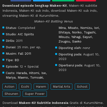
Download episode lengkap Maken-Ki!
, Maken-Ki! subtitle
Indonesia, Maken-Ki! sub indo, download Maken-Ki! sub indo,
streaming Maken-Ki! di KurumiNime.
Maken-Ki! Battling Venus
Status:
Completed
Mina
,
Misato
,
Nomizu, Iori
,
Shitaya, Noriko
,
Togashi,
Studio:
AIC Spirits
Misuzu
,
Yahagi, Sayuri
,
Dirilis:
2011
Zougou, Saeko
Durasi:
25 min. per ep.
Diposting oleh:
nanz
Musim:
Fall 2011
Diposting pada:
August 10,
2023
Tipe:
BD
Diperbarui pada:
August 10,
Episode:
12 + Special
2023
Casts:
Harada, Hitomi
,
Ise,
Mariya
,
Maeno, Tomoaki
,
Action
Ecchi
Harem
Martial Arts
School
Shounen
Super Power
Download
Maken-Ki! Subtitle Indonesia
Gratis di KurumiNime.