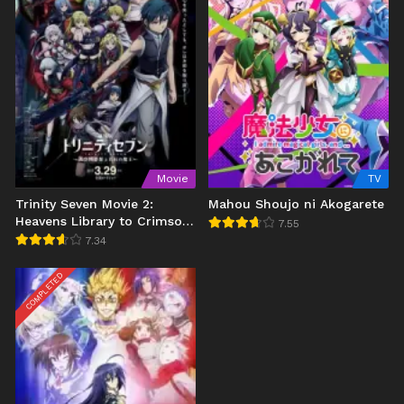
Movie
TV
Trinity Seven Movie 2:
Mahou Shoujo ni Akogarete
Heavens Library to Crimson
7.55
Lord
7.34
COMPLETED