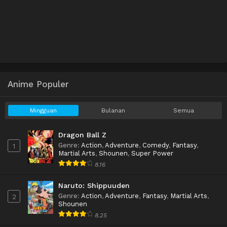
Anime Populer
Mingguan
Bulanan
Semua
Dragon Ball Z
Genre
:
Action
,
Adventure
,
Comedy
,
Fantasy
,
1
Martial Arts
,
Shounen
,
Super Power
8.16
Naruto: Shippuuden
Genre
:
Action
,
Adventure
,
Fantasy
,
Martial Arts
,
2
Shounen
8.25