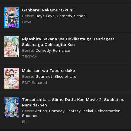
Ganbare! Nakamura-kun!!
Genre
:
Boys Love
,
Comedy
,
School
Drive
Nigashita Sakana wa Ookikatta ga Tsuriageta
Sakana ga Ookisugita Ken
Genre
:
Comedy
,
Romance
TROYCA
Maid-san wa Taberu dake
Genre
:
Gourmet
,
Slice of Life
EMT Squared
Tensei shitara Slime Datta Ken Movie 2: Soukai no
Namida-hen
Genre
:
Action
,
Comedy
,
Fantasy
,
Isekai
,
Reincarnation
,
Shounen
8bit