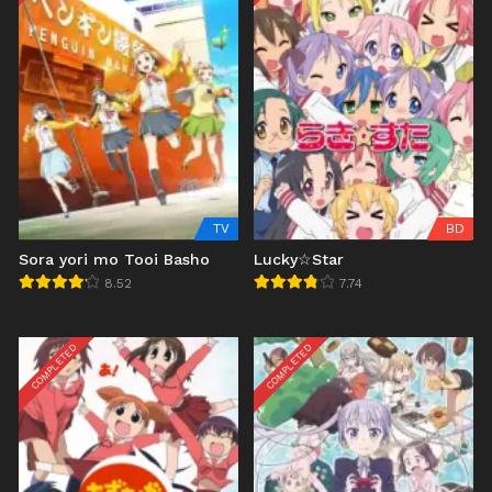
TV
BD
Sora yori mo Tooi Basho
Lucky☆Star
8.52
7.74
COMPLETED
COMPLETED