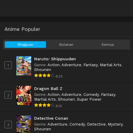
Anime Populer
Mingguan
Bulanan
Semua
Naruto: Shippuuden
Genre
:
Action
,
Adventure
,
Fantasy
,
Martial Arts
,
1
Shounen
8.25
Dragon Ball Z
Genre
:
Action
,
Adventure
,
Comedy
,
Fantasy
,
2
Martial Arts
,
Shounen
,
Super Power
8.16
Detective Conan
Genre
:
Adventure
,
Comedy
,
Detective
,
Mystery
,
3
Shounen