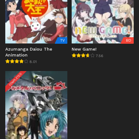
TV
BD
Azumanga Daiou The
New Game!
Animation
7.56
8.01
COMPLETED