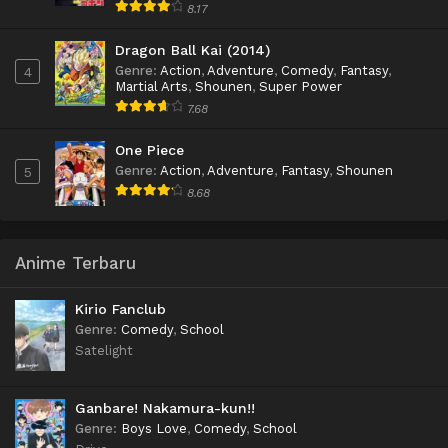
8.17
Dragon Ball Kai (2014)
Genre
:
Action
,
Adventure
,
Comedy
,
Fantasy
,
4
Martial Arts
,
Shounen
,
Super Power
7.68
One Piece
Genre
:
Action
,
Adventure
,
Fantasy
,
Shounen
5
8.68
Anime Terbaru
Kirio Fanclub
Genre
:
Comedy
,
School
Satelight
Ganbare! Nakamura-kun!!
Genre
:
Boys Love
,
Comedy
,
School