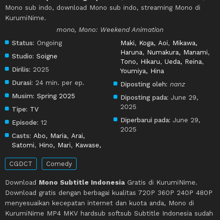
Mono sub indo, download Mono sub indo, streaming Mono di
KurumiNime.
mono, Mono: Weekend Animation
Status:
Ongoing
Maki
,
Koga, Aoi
,
Mikawa,
Haruna
,
Numakura, Manami
,
Studio:
Soigne
Tono, Hikaru
,
Ueda, Reina
,
Dirilis:
2025
Youmiya, Hina
Durasi:
24 min. per ep.
Diposting oleh:
nanz
Musim:
Spring 2025
Diposting pada:
June 29,
2025
Tipe:
TV
Diperbarui pada:
June 29,
Episode:
12
2025
Casts:
Abo, Maria
,
Arai,
Satomi
,
Hino, Mari
,
Kawase,
CGDCT
Comedy
Download
Mono Subtitle Indonesia
Gratis di KurumiNime.
Download gratis dengan berbagai kualitas 720P 360P 240P 480P
menyesuaikan kecepatan internet dan kuota anda, Mono di
KurumiNime MP4 MKV hardsub softsub Subtitle Indonesia sudah