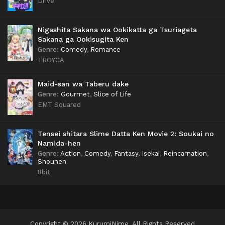
Drive
Nigashita Sakana wa Ookikatta ga Tsuriageta
Sakana ga Ookisugita Ken
Genre
:
Comedy
,
Romance
TROYCA
Maid-san wa Taberu dake
Genre
:
Gourmet
,
Slice of Life
EMT Squared
Tensei shitara Slime Datta Ken Movie 2: Soukai no
Namida-hen
Genre
:
Action
,
Comedy
,
Fantasy
,
Isekai
,
Reincarnation
,
Shounen
8bit
Copyright © 2026 KurumiNime. All Rights Reserved