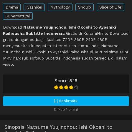
Drama
Iyashikei
Mythology
Shoujo
Slice of Life
Supernatural
Download
Natsume Yuujinchou: Ishi Okoshi to Ayashiki
Raihousha Subtitle Indonesia
Gratis di KurumiNime. Download
gratis dengan berbagai kualitas 720P 360P 240P 480P
menyesuaikan kecepatan internet dan kuota anda, Natsume
Yuujinchou: Ishi Okoshi to Ayashiki Raihousha di KurumiNime MP4
MKV hardsub softsub Subtitle Indonesia sudah tersedia di dalam
video.
Score 8.15
Bookmark
Diikuti 1 orang
Sinopsis Natsume Yuujinchou: Ishi Okoshi to