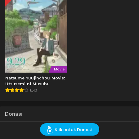
Movie
Natsume Yuujinchou Movie:
Utsusemi ni Musubu
8.42
Donasi
Klik untuk Donasi