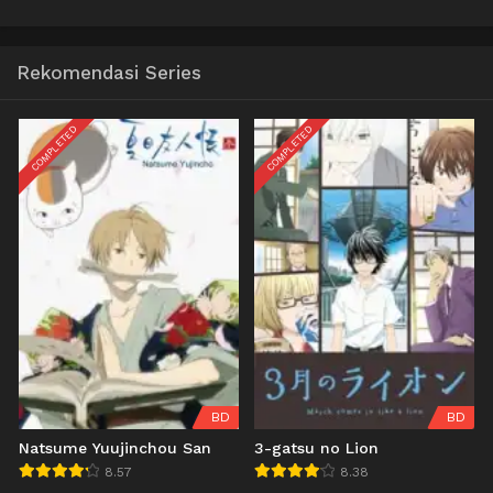
Rekomendasi Series
COMPLETED
COMPLETED
BD
BD
Natsume Yuujinchou San
3-gatsu no Lion
8.57
8.38