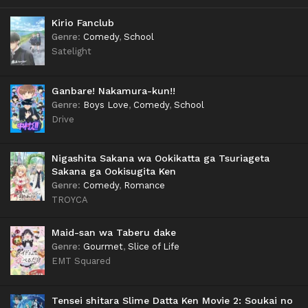
Kirio Fanclub
Genre
:
Comedy
,
School
Satelight
Ganbare! Nakamura-kun!!
Genre
:
Boys Love
,
Comedy
,
School
Drive
Nigashita Sakana wa Ookikatta ga Tsuriageta
Sakana ga Ookisugita Ken
Genre
:
Comedy
,
Romance
TROYCA
Maid-san wa Taberu dake
Genre
:
Gourmet
,
Slice of Life
EMT Squared
Tensei shitara Slime Datta Ken Movie 2: Soukai no