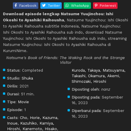
Facebook
Twitter
WhatsApp
Pinterest
Download episode lengkap Natsume Yuujinchou: Ishi
Okoshi to Ayashiki Raihousha
, Natsume Yuujinchou: Ishi Okoshi
to Ayashiki Raihousha subtitle Indonesia, Natsume Yuujinchou:
Ishi Okoshi to Ayashiki Raihousha sub indo, download Natsume
Yuujinchou: Ishi Okoshi to Ayashiki Raihousha sub indo, streaming
Natsume Yuujinchou: Ishi Okoshi to Ayashiki Raihousha di
KurumiNime.
Natsume's Book of Friends: The Waking Rock and the Strange
Visitor
Status:
Completed
Kuroda, Takaya
,
Matsuyama,
Takashi
,
Okamura, Akemi
,
Studio:
Shuka
Shimozaki, Hiroshi
Dirilis:
2021
Diposting oleh:
nanz
Durasi:
51 min.
Diposting pada:
September
Tipe:
Movie
16, 2023
Episode:
1
Diperbarui pada:
September
16, 2023
Casts:
Cho
,
Horie, Kazuma
,
Inoue, Kazuhiko
,
Kamiya,
Hiroshi
,
Kanemoto, Hisako
,