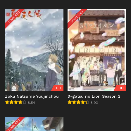
COMPLETED
COMPLETED
BD
BD
Zoku Natsume Yuujinchou
3-gatsu no Lion Season 2
8.54
8.93
COMPLETED