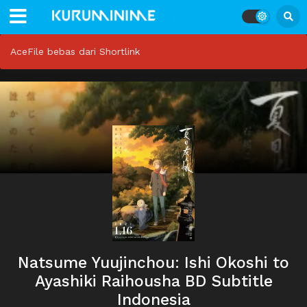
AceFile bebas dari Shortlink
Natsume Yuujinchou: Ishi Okoshi to
Ayashiki Raihousha BD Subtitle
Indonesia