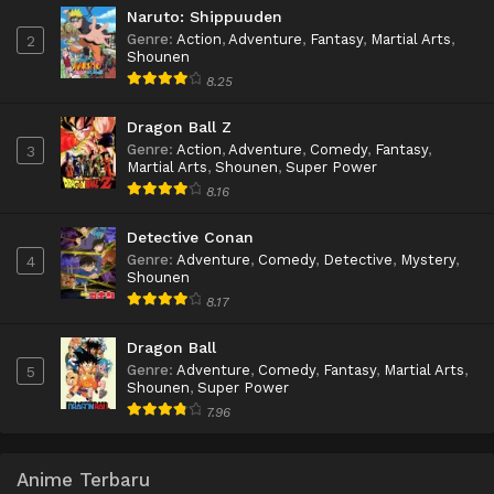
Naruto: Shippuuden
Genre
:
Action
,
Adventure
,
Fantasy
,
Martial Arts
,
2
Shounen
8.25
Dragon Ball Z
Genre
:
Action
,
Adventure
,
Comedy
,
Fantasy
,
3
Martial Arts
,
Shounen
,
Super Power
8.16
Detective Conan
Genre
:
Adventure
,
Comedy
,
Detective
,
Mystery
,
4
Shounen
8.17
Dragon Ball
Genre
:
Adventure
,
Comedy
,
Fantasy
,
Martial Arts
,
5
Shounen
,
Super Power
7.96
Anime Terbaru