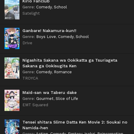
Kirio Fanclub
Genre
:
Comedy
,
School
Satelight
Ganbare! Nakamura-kun!!
Genre
:
Boys Love
,
Comedy
,
School
Drive
Nigashita Sakana wa Ookikatta ga Tsuriageta
Sakana ga Ookisugita Ken
Genre
:
Comedy
,
Romance
TROYCA
Maid-san wa Taberu dake
Genre
:
Gourmet
,
Slice of Life
EMT Squared
Tensei shitara Slime Datta Ken Movie 2: Soukai no
Namida-hen
Genre
:
Action
,
Comedy
,
Fantasy
,
Isekai
,
Reincarnation
,