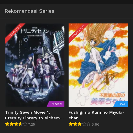
Rekomendasi Series
COMPLETED
COMPLETED
Movie
OVA
Trinity Seven Movie 1:
Fushigi no Kuni no Miyuki-
Eternity Library to Alchemic
chan
Girl
7.25
5.66