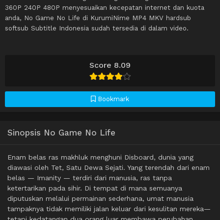
360P 240P 480P menyesuaikan kecepatan internet dan kuota
anda, No Game No Life di KurumiNime MP4 MKV hardsub
softsub Subtitle Indonesia sudah tersedia di dalam video.
Score 8.09
Bookmark
Sinopsis No Game No Life
Enam belas ras makhluk menghuni Disboard, dunia yang
diawasi oleh Tet, Satu Dewa Sejati. Yang terendah dari enam
belas — Imanity — terdiri dari manusia, ras tanpa
ketertarikan pada sihir. Di tempat di mana semuanya
diputuskan melalui permainan sederhana, umat manusia
tampaknya tidak memiliki jalan keluar dari kesulitan mereka—
tetapi kedatangan dua orang luar membawa perubahan.