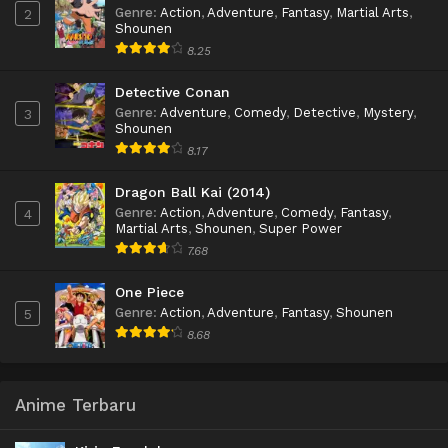
Genre
:
Action
,
Adventure
,
Fantasy
,
Martial Arts
,
2
Shounen
8.25
Detective Conan
Genre
:
Adventure
,
Comedy
,
Detective
,
Mystery
,
3
Shounen
8.17
Dragon Ball Kai (2014)
Genre
:
Action
,
Adventure
,
Comedy
,
Fantasy
,
4
Martial Arts
,
Shounen
,
Super Power
7.68
One Piece
Genre
:
Action
,
Adventure
,
Fantasy
,
Shounen
5
8.68
Anime Terbaru