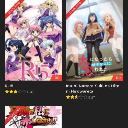
COMPLETED
COMPLETED
BD
BD
R-15
Inu ni Nattara Suki na Hito
ni Hirowareta
6.43
5.27
COMPLETED