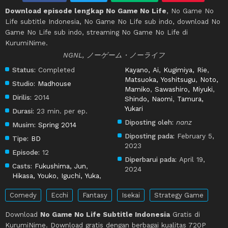
Download episode lengkap No Game No Life
, No Game No
Life subtitle Indonesia, No Game No Life sub indo, download No
Game No Life sub indo, streaming No Game No Life di
KurumiNime.
NGNL, ノーゲーム・ノーライフ
Status:
Completed
Kayano, Ai
,
Kugimiya, Rie
,
Matsuoka, Yoshitsugu
,
Noto,
Studio:
Madhouse
Mamiko
,
Sawashiro, Miyuki
,
Dirilis:
2014
Shindo, Naomi
,
Tamura,
Yukari
Durasi:
23 min. per ep.
Diposting oleh:
nanz
Musim:
Spring 2014
Diposting pada:
February 5,
Tipe:
BD
2023
Episode:
12
Diperbarui pada:
April 19,
Casts:
Fukushima, Jun
,
2024
Hikasa, Youko
,
Iguchi, Yuka
,
Comedy
Ecchi
Fantasy
Isekai
Strategy Game
Download
No Game No Life Subtitle Indonesia
Gratis di
KurumiNime. Download gratis dengan berbagai kualitas 720P