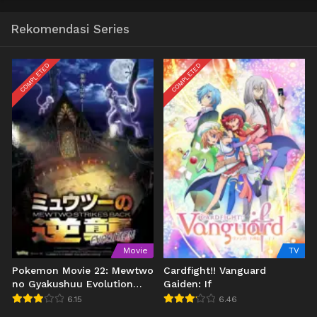
Rekomendasi Series
COMPLETED
COMPLETED
Movie
TV
Pokemon Movie 22: Mewtwo
Cardfight!! Vanguard
no Gyakushuu Evolution
Gaiden: If
(2019)
6.15
6.46