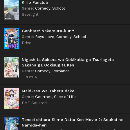
Kirio Fanclub
Genre
:
Comedy
,
School
Satelight
Ganbare! Nakamura-kun!!
Genre
:
Boys Love
,
Comedy
,
School
Drive
Nigashita Sakana wa Ookikatta ga Tsuriageta
Sakana ga Ookisugita Ken
Genre
:
Comedy
,
Romance
TROYCA
Maid-san wa Taberu dake
Genre
:
Gourmet
,
Slice of Life
EMT Squared
Tensei shitara Slime Datta Ken Movie 2: Soukai no
Namida-hen