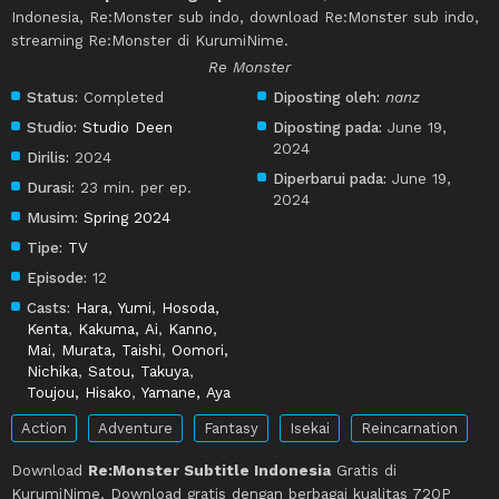
Indonesia, Re:Monster sub indo, download Re:Monster sub indo,
streaming Re:Monster di KurumiNime.
Re Monster
Status:
Completed
Diposting oleh:
nanz
Studio:
Studio Deen
Diposting pada:
June 19,
2024
Dirilis:
2024
Diperbarui pada:
June 19,
Durasi:
23 min. per ep.
2024
Musim:
Spring 2024
Tipe:
TV
Episode:
12
Casts:
Hara, Yumi
,
Hosoda,
Kenta
,
Kakuma, Ai
,
Kanno,
Mai
,
Murata, Taishi
,
Oomori,
Nichika
,
Satou, Takuya
,
Toujou, Hisako
,
Yamane, Aya
Action
Adventure
Fantasy
Isekai
Reincarnation
Download
Re:Monster Subtitle Indonesia
Gratis di
KurumiNime. Download gratis dengan berbagai kualitas 720P