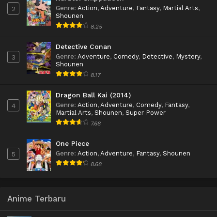
Genre
:
Action
,
Adventure
,
Fantasy
,
Martial Arts
,
2
Shounen
8.25
Detective Conan
Genre
:
Adventure
,
Comedy
,
Detective
,
Mystery
,
3
Shounen
8.17
Dragon Ball Kai (2014)
Genre
:
Action
,
Adventure
,
Comedy
,
Fantasy
,
4
Martial Arts
,
Shounen
,
Super Power
7.68
One Piece
Genre
:
Action
,
Adventure
,
Fantasy
,
Shounen
5
8.68
Anime Terbaru