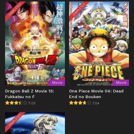
COMPLETED
COMPLETED
Movie
Movie
Dragon Ball Z Movie 15:
One Piece Movie 04: Dead
Fukkatsu no F
End no Bouken
7.05
7.54
COMPLETED