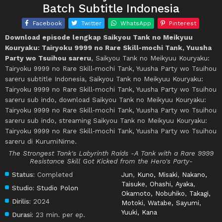
Batch Subtitle Indonesia
Facebook
Twitter
WhatsApp
Pinterest
Download episode lengkap Saikyou Tank no Meikyuu
Kouryaku: Tairyoku 9999 no Rare Skill-mochi Tank, Yuusha
Party wo Tsuihou sareru
, Saikyou Tank no Meikyuu Kouryaku:
Tairyoku 9999 no Rare Skill-mochi Tank, Yuusha Party wo Tsuihou
sareru subtitle Indonesia, Saikyou Tank no Meikyuu Kouryaku:
Tairyoku 9999 no Rare Skill-mochi Tank, Yuusha Party wo Tsuihou
sareru sub indo, download Saikyou Tank no Meikyuu Kouryaku:
Tairyoku 9999 no Rare Skill-mochi Tank, Yuusha Party wo Tsuihou
sareru sub indo, streaming Saikyou Tank no Meikyuu Kouryaku:
Tairyoku 9999 no Rare Skill-mochi Tank, Yuusha Party wo Tsuihou
sareru di KurumiNime.
The Strongest Tank's Labyrinth Raids -A Tank with a Rare 9999
Resistance Skill Got Kicked from the Hero's Party-
Status:
Completed
Jun
,
Kuno, Misaki
,
Nakano,
Taisuke
,
Ohashi, Ayaka
,
Studio:
Studio Polon
Okamoto, Nobuhiko
,
Takagi,
Dirilis:
2024
Motoki
,
Watabe, Sayumi
,
Yuuki, Kana
Durasi:
23 min. per ep.