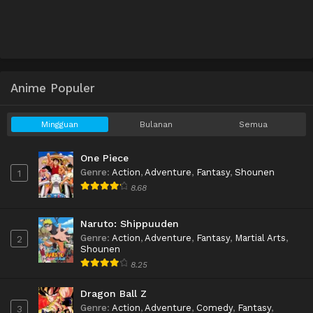
Anime Populer
Mingguan
Bulanan
Semua
One Piece
Genre
:
Action
,
Adventure
,
Fantasy
,
Shounen
1
8.68
Naruto: Shippuuden
Genre
:
Action
,
Adventure
,
Fantasy
,
Martial Arts
,
2
Shounen
8.25
Dragon Ball Z
Genre
:
Action
,
Adventure
,
Comedy
,
Fantasy
,
3