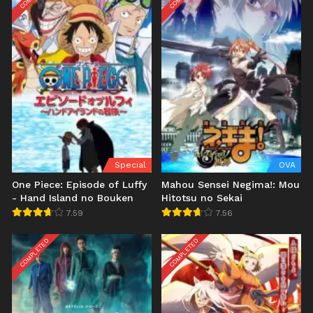
Special
OVA
One Piece: Episode of Luffy
Mahou Sensei Negima!: Mou
- Hand Island no Bouken
Hitotsu no Sekai
7.59
7.56
COMPLETED
COMPLETED