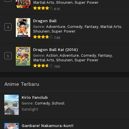
Martial Arts
,
Shounen
,
Super Power
8.16
Dragon Ball
Genre
:
Adventure
,
Comedy
,
Fantasy
,
Martial Arts
,
4
Shounen
,
Super Power
7.96
Dragon Ball Kai (2014)
Genre
:
Action
,
Adventure
,
Comedy
,
Fantasy
,
5
Martial Arts
,
Shounen
,
Super Power
7.68
Anime Terbaru
Kirio Fanclub
Genre
:
Comedy
,
School
Satelight
Ganbare! Nakamura-kun!!