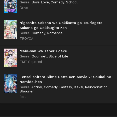
Genre
:
Boys Love
,
Comedy
,
School
Drive
Nigashita Sakana wa Ookikatta ga Tsuriageta
Sakana ga Ookisugita Ken
Genre
:
Comedy
,
Romance
TROYCA
Maid-san wa Taberu dake
Genre
:
Gourmet
,
Slice of Life
EMT Squared
Tensei shitara Slime Datta Ken Movie 2: Soukai no
Namida-hen
Genre
:
Action
,
Comedy
,
Fantasy
,
Isekai
,
Reincarnation
,
Shounen
8bit