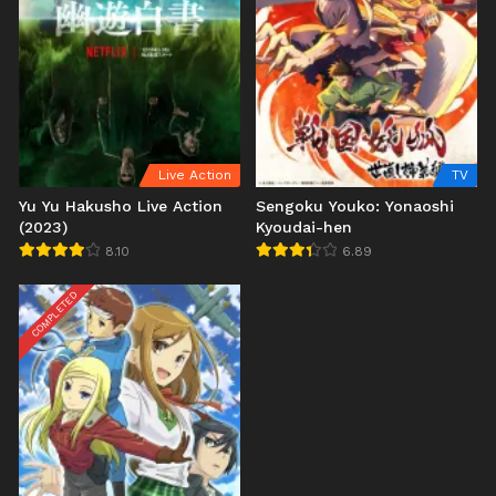
Live Action
TV
Yu Yu Hakusho Live Action
Sengoku Youko: Yonaoshi
(2023)
Kyoudai-hen
8.10
6.89
COMPLETED