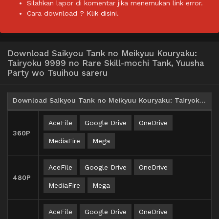
Silahkan lapor di komentar jika menemukan link error.
Cara download ?
Klik disini.
Download Saikyou Tank no Meikyuu Kouryaku:
Tairyoku 9999 no Rare Skill-mochi Tank, Yuusha
Party wo Tsuihou sareru
Download Saikyou Tank no Meikyuu Kouryaku: Tairyoku 9999 no Rare Skill-mochi Tank Yuusha Party wo Tsuihou sareru Batch Subtitle Indonesia
AceFile
Google Drive
OneDrive
360P
MediaFire
Mega
AceFile
Google Drive
OneDrive
480P
MediaFire
Mega
AceFile
Google Drive
OneDrive