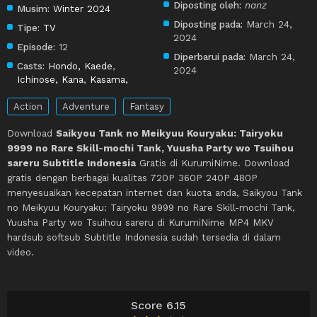
Diposting oleh:
nanz
Musim:
Winter 2024
Diposting pada:
March 24,
Tipe:
TV
2024
Episode:
12
Diperbarui pada:
March 24,
Casts:
Hondo, Kaede
,
2024
Ichinose, Kana
,
Kasama,
Action
Adventure
Fantasy
Download
Saikyou Tank no Meikyuu Kouryaku: Tairyoku
9999 no Rare Skill-mochi Tank, Yuusha Party wo Tsuihou
sareru Subtitle Indonesia
Gratis di KurumiNime. Download
gratis dengan berbagai kualitas 720P 360P 240P 480P
menyesuaikan kecepatan internet dan kuota anda, Saikyou Tank
no Meikyuu Kouryaku: Tairyoku 9999 no Rare Skill-mochi Tank,
Yuusha Party wo Tsuihou sareru di KurumiNime MP4 MKV
hardsub softsub Subtitle Indonesia sudah tersedia di dalam
video.
Score 6.15