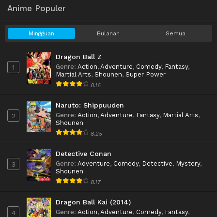
Anime Populer
Mingguan
Bulanan
Semua
Dragon Ball Z
Genre
:
Action
,
Adventure
,
Comedy
,
Fantasy
,
1
Martial Arts
,
Shounen
,
Super Power
8.16
Naruto: Shippuuden
Genre
:
Action
,
Adventure
,
Fantasy
,
Martial Arts
,
2
Shounen
8.25
Detective Conan
Genre
:
Adventure
,
Comedy
,
Detective
,
Mystery
,
3
Shounen
8.17
Dragon Ball Kai (2014)
Genre
:
Action
,
Adventure
,
Comedy
,
Fantasy
,
4