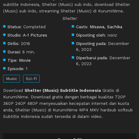
subtitle Indonesia, Shelter (Music) sub indo, download Shelter
(Music) sub indo, streaming Shelter (Music) di KurumiNime.
Shelter
Status:
Completed
Casts:
Misawa, Sachika
Studio:
A-1 Pictures
Diposting oleh:
nanz
Dirilis:
2016
Diposting pada:
December
6, 2023
Durasi:
6 min.
Diperbarui pada:
December
Tipe:
Movie
6, 2023
Episode:
1
Music
Sci-Fi
Download
Shelter (Music) Subtitle Indonesia
Gratis di
KurumiNime. Download gratis dengan berbagai kualitas 720P
360P 240P 480P menyesuaikan kecepatan internet dan kuota
anda, Shelter (Music) di KurumiNime MP4 MKV hardsub softsub
Subtitle Indonesia sudah tersedia di dalam video.