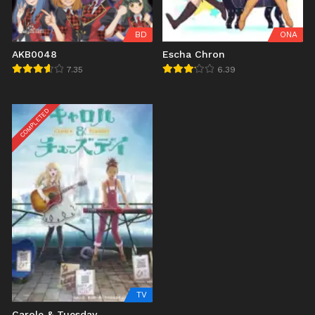
BD
ONA
AKB0048
Escha Chron
7.35
6.39
COMPLETED
TV
Carole & Tuesday