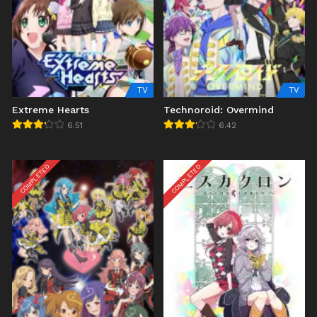
TV
TV
Extreme Hearts
Technoroid: Overmind
6.51
6.42
COMPLETED
COMPLETED