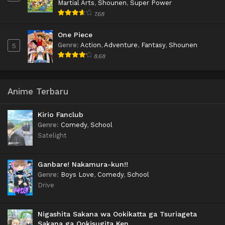
Martial Arts
,
Shounen
,
Super Power
7.68
One Piece
Genre
:
Action
,
Adventure
,
Fantasy
,
Shounen
5
8.68
Anime Terbaru
Kirio Fanclub
Genre
:
Comedy
,
School
Satelight
Ganbare! Nakamura-kun!!
Genre
:
Boys Love
,
Comedy
,
School
Drive
Nigashita Sakana wa Ookikatta ga Tsuriageta
Sakana ga Ookisugita Ken