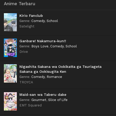
Anime Terbaru
Kirio Fanclub
Genre
:
Comedy
,
School
Satelight
Ganbare! Nakamura-kun!!
Genre
:
Boys Love
,
Comedy
,
School
Drive
Nigashita Sakana wa Ookikatta ga Tsuriageta
Sakana ga Ookisugita Ken
Genre
:
Comedy
,
Romance
TROYCA
Maid-san wa Taberu dake
Genre
:
Gourmet
,
Slice of Life
EMT Squared