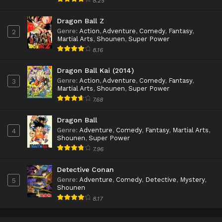
8.25
Dragon Ball Z
Genre
:
Action
,
Adventure
,
Comedy
,
Fantasy
,
2
Martial Arts
,
Shounen
,
Super Power
8.16
Dragon Ball Kai (2014)
Genre
:
Action
,
Adventure
,
Comedy
,
Fantasy
,
3
Martial Arts
,
Shounen
,
Super Power
7.68
Dragon Ball
Genre
:
Adventure
,
Comedy
,
Fantasy
,
Martial Arts
,
4
Shounen
,
Super Power
7.96
Detective Conan
Genre
:
Adventure
,
Comedy
,
Detective
,
Mystery
,
5
Shounen
8.17