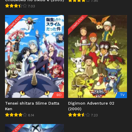
7.95
7.03
COMPLETED
COMPLETED
BD
TV
Tensei shitara Slime Datta
Digimon Adventure 02
Ken
(2000)
8.14
7.23
COMPLETED