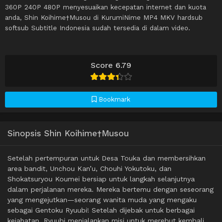
360P 240P 480P menyesuaikan kecepatan internet dan kuota
anda, Shin Koihime†Musou di KurumiNime MP4 MKV hardsub
softsub Subtitle Indonesia sudah tersedia di dalam video.
Score 6.79
Bookmark
Sinopsis Shin Koihime†Musou
Setelah pertempuran untuk Desa Touka dan membersihkan
area bandit, Unchou Kan’u, Chouhi Yokutoku, dan
Shokatsuryou Koumei bersiap untuk langkah selanjutnya
dalam perjalanan mereka. Mereka bertemu dengan seseorang
yang mengejutkan—seorang wanita muda yang mengaku
sebagai Gentoku Ryuubi! Setelah dijebak untuk berbagai
kejahatan, Ryuubi menjalankan misi untuk merebut kembali