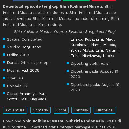
Download episode lengkap Shin Koihime†Musou
, Shin
Koihime†Musou subtitle Indonesia, Shin Koihime†Musou sub
indo, download Shin Koihime†Musou sub indo, streaming Shin
Koihime†Musou di KurumiNime.
Shin Koihime Musou: Otome Ryouran Sangokushi Engi
Status:
Completed
Emiko
,
Kobayashi, Maki
,
Kurokawa, Nami
,
Maeda,
Studio:
Doga Kobo
Yukie
,
Motoi, Emi
,
Narumi,
Dirilis:
2009
Erika
,
Nishizawa, Hiroka
Durasi:
24 min. per ep.
Diposting oleh:
nanz
Musim:
Fall 2009
Diposting pada:
August 19,
2023
Tipe:
BD
Diperbarui pada:
August 19,
Episode:
12
2023
Casts:
Amamiya, Yuu
,
Gotou, Mai
,
Hagiwara,
Adventure
Comedy
Ecchi
Fantasy
Historical
Download
Shin Koihime†Musou Subtitle Indonesia
Gratis di
KurumiNime. Download gratis dengan berbagai kualitas 720P