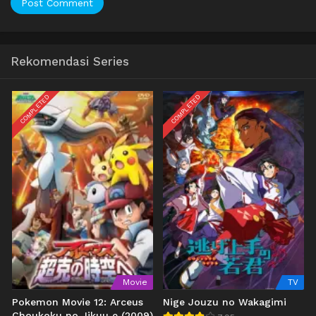
Rekomendasi Series
COMPLETED
COMPLETED
Movie
TV
Pokemon Movie 12: Arceus
Nige Jouzu no Wakagimi
Choukoku no Jikuu e (2009)