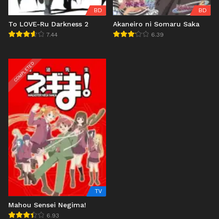
BD
BD
To LOVE-Ru Darkness 2
Akaneiro ni Somaru Saka
7.44
6.39
COMPLETED
TV
Mahou Sensei Negima!
6.93