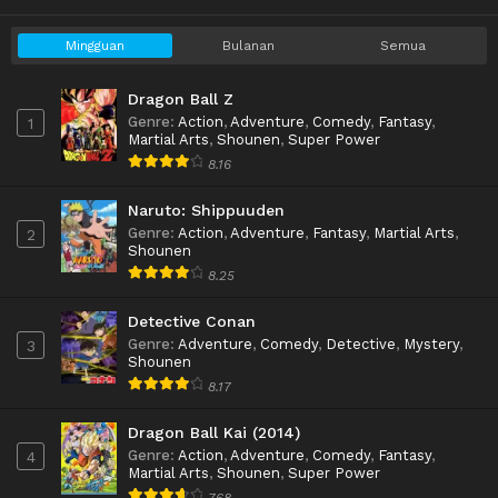
Mingguan
Bulanan
Semua
Dragon Ball Z
Genre
:
Action
,
Adventure
,
Comedy
,
Fantasy
,
1
Martial Arts
,
Shounen
,
Super Power
8.16
Naruto: Shippuuden
Genre
:
Action
,
Adventure
,
Fantasy
,
Martial Arts
,
2
Shounen
8.25
Detective Conan
Genre
:
Adventure
,
Comedy
,
Detective
,
Mystery
,
3
Shounen
8.17
Dragon Ball Kai (2014)
Genre
:
Action
,
Adventure
,
Comedy
,
Fantasy
,
4
Martial Arts
,
Shounen
,
Super Power
7.68