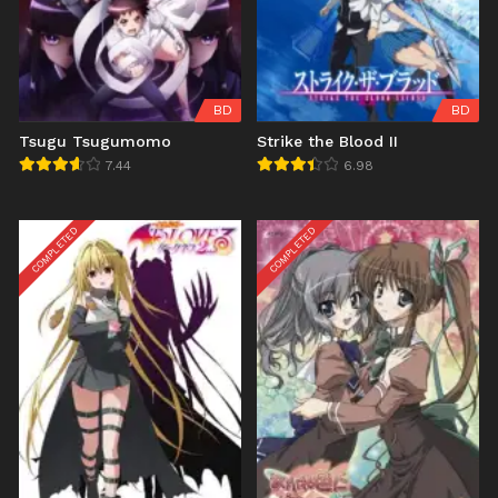
BD
BD
Tsugu Tsugumomo
Strike the Blood II
7.44
6.98
COMPLETED
COMPLETED