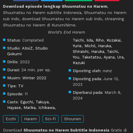
Download episode lengkap Shuumatsu no Harem
,
Shuumatsu no Harem subtitle Indonesia, Shuumatsu no Harem
sub indo, download Shuumatsu no Harem sub indo, streaming
Shuumatsu no Harem di KurumiNime.
World's End Harem
Status:
Completed
Taichi
,
Iida, Riho
,
Kozakai,
Yurie
,
Michii, Haruka
,
Studio:
AXsiZ
,
Studio
Shiraishi, Haruka
,
Taichi,
Gokumi
You
,
Taketatsu, Ayana
,
Ura,
Dirilis:
2022
Kazuki
Durasi:
24 min. per ep.
Diposting oleh:
nanz
Musim:
Winter 2022
Diposting pada:
June 13,
2023
Tipe:
TV
Diperbarui pada:
March 8,
Episode:
11
2024
Casts:
Eguchi, Takuya
,
Hayase, Marika
,
Ichikawa,
Ecchi
Harem
Sci-Fi
Shounen
Download
Shuumatsu no Harem Subtitle Indonesia
Gratis di