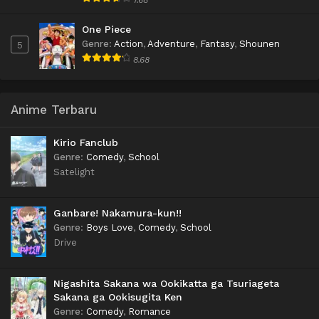
One Piece
Genre
:
Action
,
Adventure
,
Fantasy
,
Shounen
5
8.68
Anime Terbaru
Kirio Fanclub
Genre
:
Comedy
,
School
Satelight
Ganbare! Nakamura-kun!!
Genre
:
Boys Love
,
Comedy
,
School
Drive
Nigashita Sakana wa Ookikatta ga Tsuriageta
Sakana ga Ookisugita Ken
Genre
:
Comedy
,
Romance