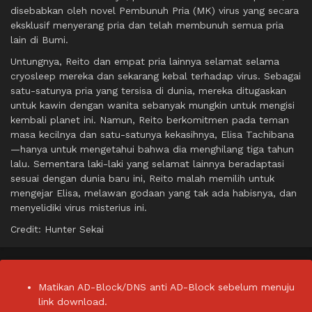
disebabkan oleh novel Pembunuh Pria (MK) virus yang secara
eksklusif menyerang pria dan telah membunuh semua pria
lain di Bumi.
Untungnya, Reito dan empat pria lainnya selamat selama
cryosleep mereka dan sekarang kebal terhadap virus. Sebagai
satu-satunya pria yang tersisa di dunia, mereka ditugaskan
untuk kawin dengan wanita sebanyak mungkin untuk mengisi
kembali planet ini. Namun, Reito berkomitmen pada teman
masa kecilnya dan satu-satunya kekasihnya, Elisa Tachibana
—hanya untuk mengetahui bahwa dia menghilang tiga tahun
lalu. Sementara laki-laki yang selamat lainnya beradaptasi
sesuai dengan dunia baru ini, Reito malah memilih untuk
mengejar Elisa, melawan godaan yang tak ada habisnya, dan
menyelidiki virus misterius ini.
Credit: Hunter Sekai
Matikan AD-Block/DNS anti AD-Block sebelum menuju
link download.