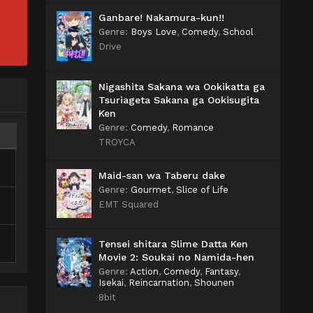
Ganbare! Nakamura-kun!!
Genre
:
Boys Love
,
Comedy
,
School
Drive
Nigashita Sakana wa Ookikatta ga
Tsuriageta Sakana ga Ookisugita
Ken
Genre
:
Comedy
,
Romance
TROYCA
Maid-san wa Taberu dake
Genre
:
Gourmet
,
Slice of Life
EMT Squared
Tensei shitara Slime Datta Ken
Movie 2: Soukai no Namida-hen
Genre
:
Action
,
Comedy
,
Fantasy
,
Isekai
,
Reincarnation
,
Shounen
8bit