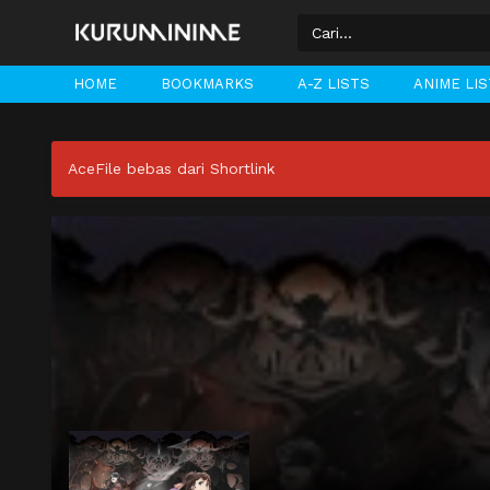
HOME
BOOKMARKS
A-Z LISTS
ANIME LI
AceFile bebas dari Shortlink