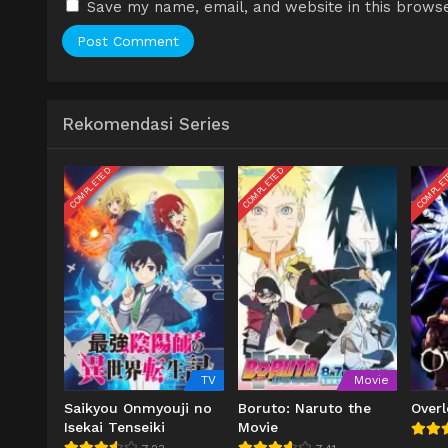
Save my name, email, and website in this browse
Rekomendasi Series
COMPLETED
COMPLETED
COMPLE
TV
Movie
Saikyou Onmyouji no
Boruto: Naruto the
Overl
Isekai Tenseiki
Movie