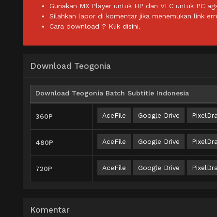
Gunakan MX Player untuk HP dan VLC untuk PC agar 
Silahkan lapor di komentar jika menemukan link err
Cara download ?
Klik disini.
Download Teogonia
Download Teogonia Batch Subtitle Indonesia
AceFile
Google Drive
PixelDra
360P
AceFile
Google Drive
PixelDra
480P
AceFile
Google Drive
PixelDra
720P
Komentar