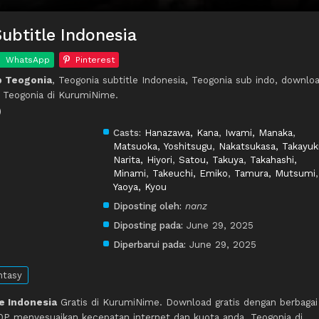
ubtitle Indonesia
WhatsApp
Pinterest
p Teogonia
, Teogonia subtitle Indonesia, Teogonia sub indo, downlo
g Teogonia di KurumiNime.
)
Casts:
Hanazawa, Kana
,
Iwami, Manaka
,
Matsuoka, Yoshitsugu
,
Nakatsukasa, Takayuk
Narita, Hiyori
,
Satou, Takuya
,
Takahashi,
Minami
,
Takeuchi, Emiko
,
Tamura, Mutsumi
,
Yaoya, Kyou
Diposting oleh:
nanz
Diposting pada:
June 29, 2025
Diperbarui pada:
June 29, 2025
ntasy
e Indonesia
Gratis di KurumiNime. Download gratis dengan berbagai
P menyesuaikan kecepatan internet dan kuota anda, Teogonia di