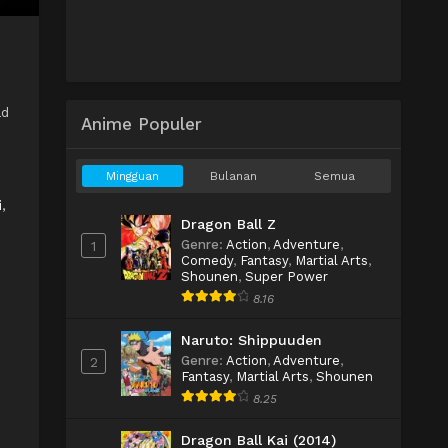
ad
Anime Populer
Mingguan
Bulanan
Semua
i
,
Dragon Ball Z
Genre
:
Action
,
Adventure
,
1
Comedy
,
Fantasy
,
Martial Arts
,
Shounen
,
Super Power
8.16
Naruto: Shippuuden
Genre
:
Action
,
Adventure
,
2
Fantasy
,
Martial Arts
,
Shounen
8.25
Dragon Ball Kai (2014)