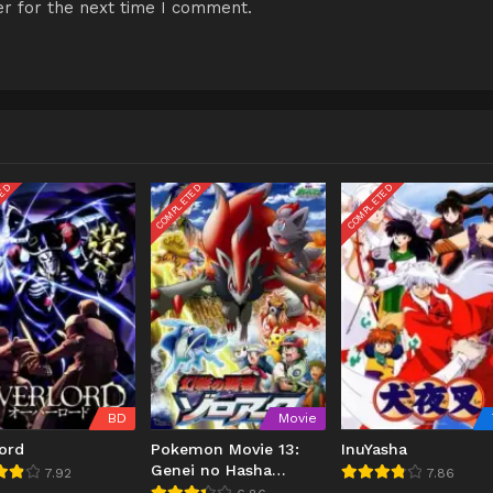
r for the next time I comment.
TED
COMPLETED
COMPLETED
BD
Movie
ord
Pokemon Movie 13:
InuYasha
Genei no Hasha
7.92
7.86
Zoroark (2010)