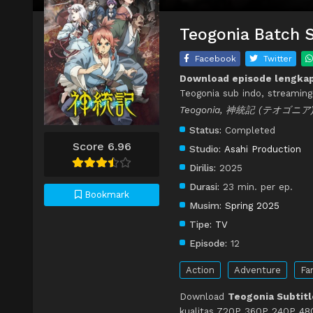
Teogonia Batch S
Facebook
Twitter
Download episode lengka
Teogonia sub indo, streamin
Teogonia, 神統記 (テオゴニア
Status:
Completed
Score 6.96
Studio:
Asahi Production
Dirilis:
2025
Durasi:
23 min. per ep.
Bookmark
Musim:
Spring 2025
Tipe:
TV
Episode:
12
Action
Adventure
Fa
Download
Teogonia Subtitl
kualitas 720P 360P 240P 480