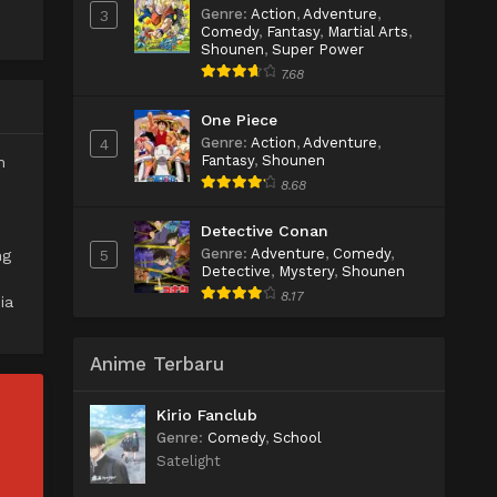
Genre
:
Action
,
Adventure
,
3
Comedy
,
Fantasy
,
Martial Arts
,
Shounen
,
Super Power
7.68
One Piece
Genre
:
Action
,
Adventure
,
4
Fantasy
,
Shounen
h
8.68
Detective Conan
Genre
:
Adventure
,
Comedy
,
ng
5
Detective
,
Mystery
,
Shounen
8.17
ia
Anime Terbaru
Kirio Fanclub
Genre
:
Comedy
,
School
Satelight