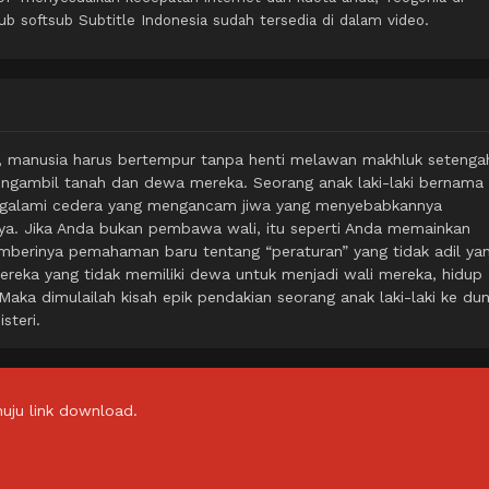
softsub Subtitle Indonesia sudah tersedia di dalam video.
an, manusia harus bertempur tanpa henti melawan makhluk setenga
ngambil tanah dan dewa mereka. Seorang anak laki-laki bernama
ngalami cedera yang mengancam jiwa yang menyebabkannya
ya. Jika Anda bukan pembawa wali, itu seperti Anda memainkan
berinya pemahaman baru tentang “peraturan” yang tidak adil ya
 mereka yang tidak memiliki dewa untuk menjadi wali mereka, hidup
aka dimulailah kisah epik pendakian seorang anak laki-laki ke dun
steri.
uju link download.