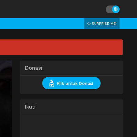
SURPRISE ME!
Donasi
Klik untuk Donasi
Ikuti