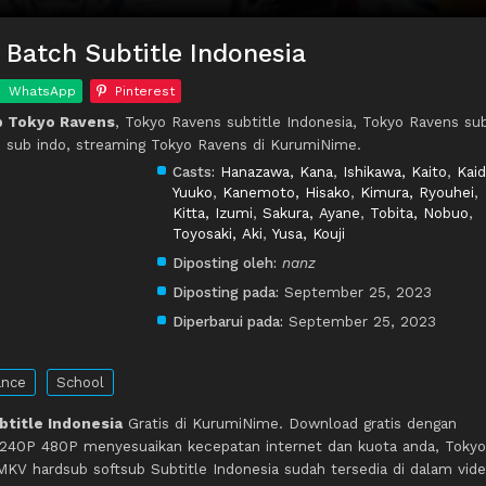
Batch Subtitle Indonesia
WhatsApp
Pinterest
p Tokyo Ravens
, Tokyo Ravens subtitle Indonesia, Tokyo Ravens su
 sub indo, streaming Tokyo Ravens di KurumiNime.
Casts:
Hanazawa, Kana
,
Ishikawa, Kaito
,
Kaid
Yuuko
,
Kanemoto, Hisako
,
Kimura, Ryouhei
,
Kitta, Izumi
,
Sakura, Ayane
,
Tobita, Nobuo
,
Toyosaki, Aki
,
Yusa, Kouji
Diposting oleh:
nanz
Diposting pada:
September 25, 2023
Diperbarui pada:
September 25, 2023
nce
School
title Indonesia
Gratis di KurumiNime. Download gratis dengan
 240P 480P menyesuaikan kecepatan internet dan kuota anda, Tokyo
V hardsub softsub Subtitle Indonesia sudah tersedia di dalam vide