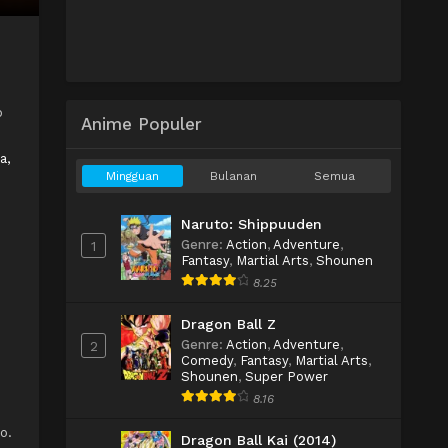
b
Anime Populer
a,
Mingguan
Bulanan
Semua
Naruto: Shippuuden
Genre
:
Action
,
Adventure
,
1
Fantasy
,
Martial Arts
,
Shounen
8.25
Dragon Ball Z
Genre
:
Action
,
Adventure
,
2
Comedy
,
Fantasy
,
Martial Arts
,
Shounen
,
Super Power
8.16
o.
Dragon Ball Kai (2014)