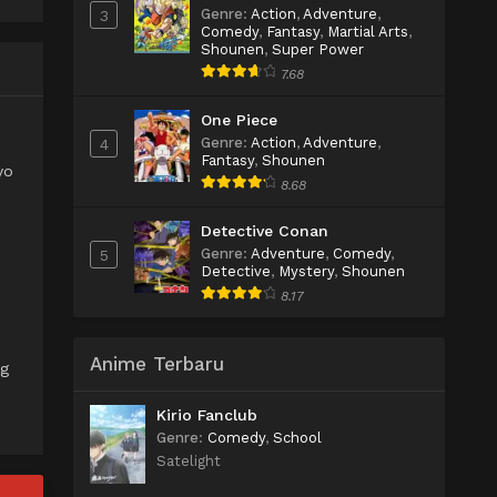
Genre
:
Action
,
Adventure
,
3
Comedy
,
Fantasy
,
Martial Arts
,
Shounen
,
Super Power
7.68
One Piece
Genre
:
Action
,
Adventure
,
4
Fantasy
,
Shounen
yo
8.68
Detective Conan
Genre
:
Adventure
,
Comedy
,
5
Detective
,
Mystery
,
Shounen
8.17
Anime Terbaru
ng
Kirio Fanclub
Genre
:
Comedy
,
School
Satelight