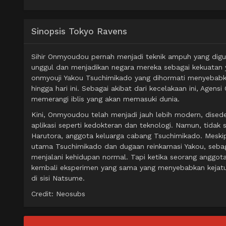
Sinopsis Tokyo Ravens
Sihir Onmyoudou pernah menjadi teknik ampuh yang dig
unggul dan menjadikan negara mereka sebagai kekuatan 
onmyouji Yakou Tsuchimikado yang dihormati menyebabka
hingga hari ini. Sebagai akibat dari kecelakaan ini, Agens
memerangi iblis yang akan memasuki dunia.
Kini, Onmyoudou telah menjadi jauh lebih modern, dise
aplikasi seperti kedokteran dan teknologi. Namun, tidak
Harutora, anggota keluarga cabang Tsuchimikado. Meskip
utama Tsuchimikado dan dugaan reinkarnasi Yakou, sebaga
menjalani kehidupan normal. Tapi ketika seorang anggo
kembali eksperimen yang sama yang menyebabkan kejatu
di sisi Natsume.
Credit: Neosubs