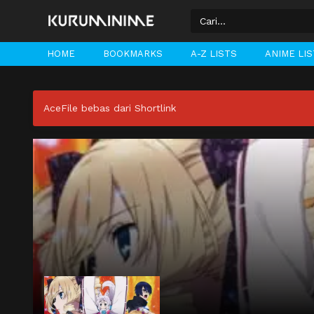
HOME
BOOKMARKS
A-Z LISTS
ANIME LI
AceFile bebas dari Shortlink