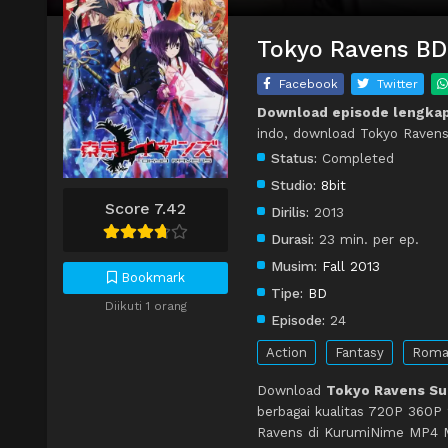
Tokyo Ravens BD 
Facebook
Twitter
Download episode lengka
indo, download Tokyo Ravens
Status:
Completed
Studio:
8bit
Score 7.42
Dirilis:
2013
Durasi:
23 min. per ep.
Musim:
Fall 2013
Bookmark
Tipe:
BD
Diikuti 1 orang
Episode:
24
Action
Fantasy
Roma
Download
Tokyo Ravens Sub
berbagai kualitas 720P 360P
Ravens di KurumiNime MP4 MK