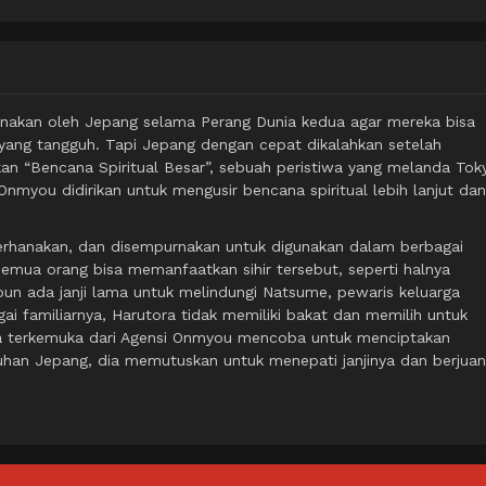
unakan oleh Jepang selama Perang Dunia kedua agar mereka bisa
yang tangguh. Tapi Jepang dengan cepat dikalahkan setelah
n “Bencana Spiritual Besar”, sebuah peristiwa yang melanda Tok
i Onmyou didirikan untuk mengusir bencana spiritual lebih lanjut dan
derhanakan, dan disempurnakan untuk digunakan dalam berbagai
 semua orang bisa memanfaatkan sihir tersebut, seperti halnya
un ada janji lama untuk melindungi Natsume, pewaris keluarga
i familiarnya, Harutora tidak memiliki bakat dan memilih untuk
ta terkemuka dari Agensi Onmyou mencoba untuk menciptakan
han Jepang, dia memutuskan untuk menepati janjinya dan berjua