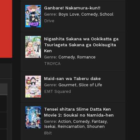
Ganbare! Nakamura-kun!!
Genre
:
Boys Love
,
Comedy
,
School
Drive
Nigashita Sakana wa Ookikatta ga
Tsuriageta Sakana ga Ookisugita
Ken
Genre
:
Comedy
,
Romance
TROYCA
Maid-san wa Taberu dake
Genre
:
Gourmet
,
Slice of Life
EMT Squared
Tensei shitara Slime Datta Ken
Movie 2: Soukai no Namida-hen
Genre
:
Action
,
Comedy
,
Fantasy
,
Isekai
,
Reincarnation
,
Shounen
8bit