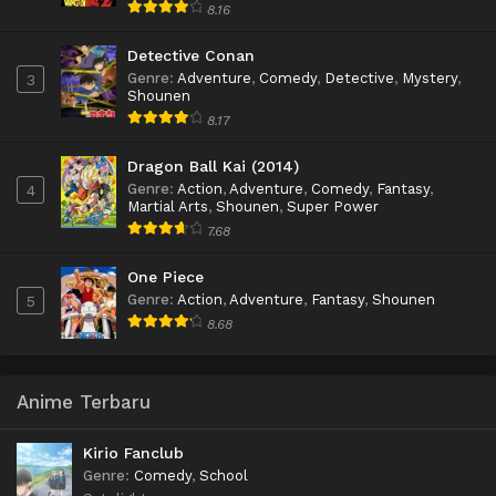
8.16
Detective Conan
Genre
:
Adventure
,
Comedy
,
Detective
,
Mystery
,
3
Shounen
8.17
Dragon Ball Kai (2014)
Genre
:
Action
,
Adventure
,
Comedy
,
Fantasy
,
4
Martial Arts
,
Shounen
,
Super Power
7.68
One Piece
Genre
:
Action
,
Adventure
,
Fantasy
,
Shounen
5
8.68
Anime Terbaru
Kirio Fanclub
Genre
:
Comedy
,
School