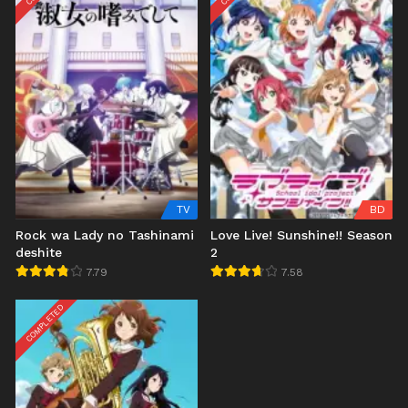
TV
BD
Rock wa Lady no Tashinami
Love Live! Sunshine!! Season
deshite
2
7.79
7.58
COMPLETED