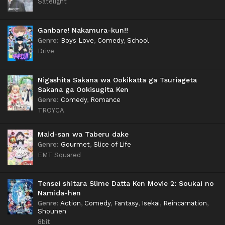
Satelight
Ganbare! Nakamura-kun!!
Genre
:
Boys Love
,
Comedy
,
School
Drive
Nigashita Sakana wa Ookikatta ga Tsuriageta
Sakana ga Ookisugita Ken
Genre
:
Comedy
,
Romance
TROYCA
Maid-san wa Taberu dake
Genre
:
Gourmet
,
Slice of Life
EMT Squared
Tensei shitara Slime Datta Ken Movie 2: Soukai no
Namida-hen
Genre
:
Action
,
Comedy
,
Fantasy
,
Isekai
,
Reincarnation
,
Shounen
8bit