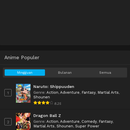
Anime Populer
Mingguan
Bulanan
Semua
Naruto: Shippuuden
Genre
:
Action
,
Adventure
,
Fantasy
,
Martial Arts
,
1
Shounen
8.25
Dragon Ball Z
Genre
:
Action
,
Adventure
,
Comedy
,
Fantasy
,
2
Martial Arts
,
Shounen
,
Super Power