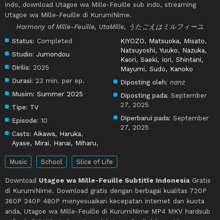
indo, download Utagoe wa Mille-Feuille sub indo, streaming
Utagoe wa Mille-Feuille di KurumiNime.
Harmony of Mille-Feuille, UtaMille, うたごえはミルフィーユ
Status:
Completed
KIYOZO
,
Matsuoka, Misato
,
Natsuyoshi, Yuuko
,
Nazuka,
Studio:
Jumondou
Kaori
,
Saeki, Iori
,
Shintani,
Dirilis:
2025
Mayumi
,
Sudo, Kanoko
Durasi:
23 min. per ep.
Diposting oleh:
nanz
Musim:
Summer 2025
Diposting pada:
September
27, 2025
Tipe:
TV
Diperbarui pada:
September
Episode:
10
27, 2025
Casts:
Aikawa, Haruka
,
Ayase, Mirai
,
Hanai, Miharu
,
Music
School
Slice of Life
Download
Utagoe wa Mille-Feuille Subtitle Indonesia
Gratis
di KurumiNime. Download gratis dengan berbagai kualitas 720P
360P 240P 480P menyesuaikan kecepatan internet dan kuota
anda, Utagoe wa Mille-Feuille di KurumiNime MP4 MKV hardsub