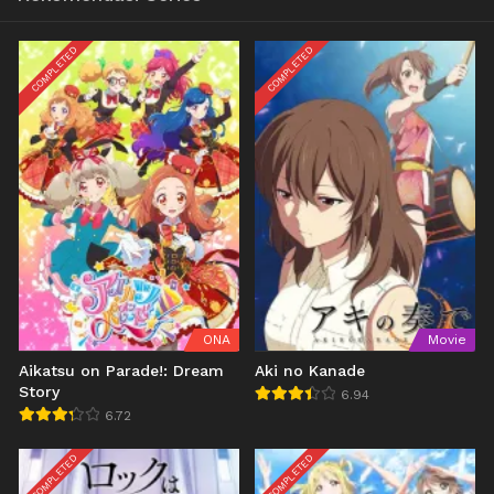
COMPLETED
COMPLETED
ONA
Movie
Aikatsu on Parade!: Dream
Aki no Kanade
Story
6.94
6.72
COMPLETED
COMPLETED