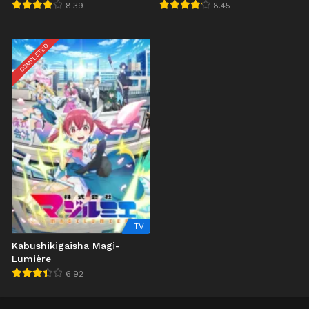
8.39
8.45
COMPLETED
TV
Kabushikigaisha Magi-
Lumière
6.92