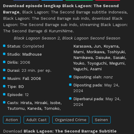
Download episode lengkap Black Lagoon: The Second
Barrage
, Black Lagoon: The Second Barrage subtitle Indonesia,
Black Lagoon: The Second Barrage sub indo, download Black
Lagoon: The Second Barrage sub indo, streaming Black Lagoon:
The Second Barrage di KurumiNime.
Black Lagoon Season 2, Black Lagoon Second Season
Status:
Completed
Karasawa, Jun
,
Koyama,
Mami
,
Morikawa, Toshiyuki
,
Studio:
Madhouse
Namikawa, Daisuke
,
Sasaki,
Dirilis:
2006
Youko
,
Toyoguchi, Megumi
,
Yaguchi, Asami
Durasi:
23 min. per ep.
Diposting oleh:
nanz
Musim:
Fall 2006
Diposting pada:
May 24,
Tipe:
BD
2024
Episode:
12
Diperbarui pada:
May 24,
Casts:
Hirata, Hiroaki
,
Isobe,
2024
Tsutomu
,
Kaneda, Tomoko
,
Action
Adult Cast
Organized Crime
Seinen
Download
Black Lagoon: The Second Barrage Subtitle