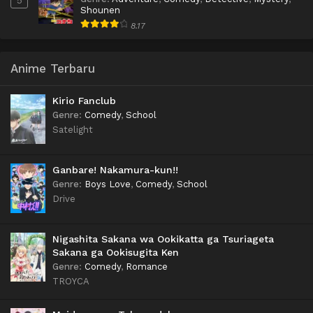
Shounen
8.17
Anime Terbaru
Kirio Fanclub
Genre
:
Comedy
,
School
Satelight
Ganbare! Nakamura-kun!!
Genre
:
Boys Love
,
Comedy
,
School
Drive
Nigashita Sakana wa Ookikatta ga Tsuriageta
Sakana ga Ookisugita Ken
Genre
:
Comedy
,
Romance
TROYCA