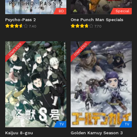
BD
Special
Psycho-Pass 2
One Punch Man Specials
7.40
7.70
COMPLETED
COMPLETED
TV
TV
Kaijuu 8-gou
Golden Kamuy Season 3