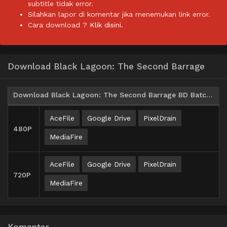
subtitle tidak error.
Silahkan lapor di komentar jika menemukan link error.
Cara download ?
Klik disini.
Download Black Lagoon: The Second Barrage
Download Black Lagoon: The Second Barrage BD Batch Subtitle Indonesia
AceFile
Google Drive
PixelDrain
480P
MediaFire
AceFile
Google Drive
PixelDrain
720P
MediaFire
Komentar