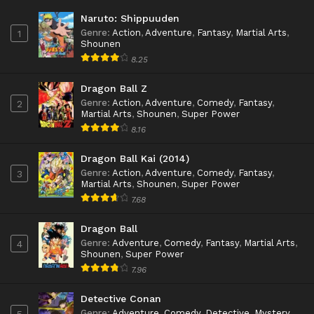
Naruto: Shippuuden
Genre
:
Action
,
Adventure
,
Fantasy
,
Martial Arts
,
1
Shounen
8.25
Dragon Ball Z
Genre
:
Action
,
Adventure
,
Comedy
,
Fantasy
,
2
Martial Arts
,
Shounen
,
Super Power
8.16
Dragon Ball Kai (2014)
Genre
:
Action
,
Adventure
,
Comedy
,
Fantasy
,
3
Martial Arts
,
Shounen
,
Super Power
7.68
Dragon Ball
Genre
:
Adventure
,
Comedy
,
Fantasy
,
Martial Arts
,
4
Shounen
,
Super Power
7.96
Detective Conan
Genre
:
Adventure
,
Comedy
,
Detective
,
Mystery
,
5