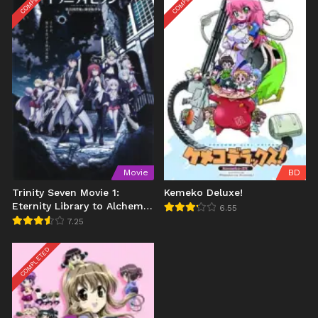
Movie
BD
Trinity Seven Movie 1:
Kemeko Deluxe!
Eternity Library to Alchemic
6.55
Girl
7.25
COMPLETED