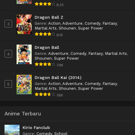
8.25
Dragon Ball Z
Genre
:
Action
,
Adventure
,
Comedy
,
Fantasy
,
3
Martial Arts
,
Shounen
,
Super Power
8.16
Dragon Ball
Genre
:
Adventure
,
Comedy
,
Fantasy
,
Martial Arts
,
4
Shounen
,
Super Power
7.96
Dragon Ball Kai (2014)
Genre
:
Action
,
Adventure
,
Comedy
,
Fantasy
,
5
Martial Arts
,
Shounen
,
Super Power
7.68
Anime Terbaru
Kirio Fanclub
Genre
:
Comedy
,
School