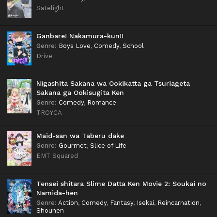
Satelight
Ganbare! Nakamura-kun!!
Genre
:
Boys Love
,
Comedy
,
School
Drive
Nigashita Sakana wa Ookikatta ga Tsuriageta
Sakana ga Ookisugita Ken
Genre
:
Comedy
,
Romance
TROYCA
Maid-san wa Taberu dake
Genre
:
Gourmet
,
Slice of Life
EMT Squared
Tensei shitara Slime Datta Ken Movie 2: Soukai no
Namida-hen
Genre
:
Action
,
Comedy
,
Fantasy
,
Isekai
,
Reincarnation
,
Shounen