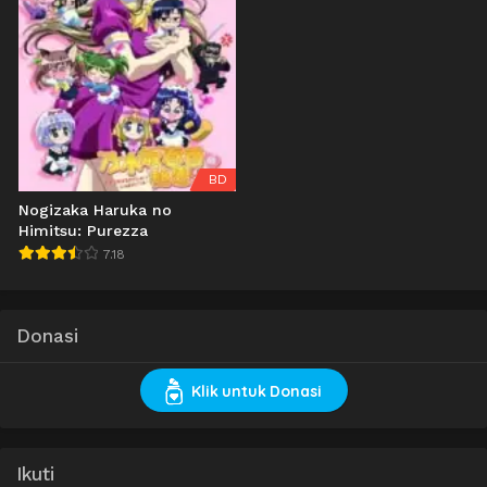
BD
Nogizaka Haruka no
Himitsu: Purezza
7.18
Donasi
Klik untuk Donasi
Ikuti