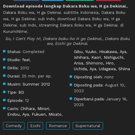
Download episode lengkap Dakara Boku wa, H ga Dekinai.
,
Dakara Boku wa, H ga Dekinai. subtitle Indonesia, Dakara Boku
wa, H ga Dekinai. sub indo, download Dakara Boku wa, H ga
Dekinai. sub indo, streaming Dakara Boku wa, H ga Dekinai. di
KurumiNime.
So, I Can't Play H!, Dakara boku-ha H ga Dekinai., Dakara Boku
wa, Ecchi ga Dekinai.
Status:
Completed
Gibu, Yuuko
,
Hisakawa, Aya
,
Ishihara, Kaori
,
Nishiguchi,
Studio:
feel.
Arisa
,
Shimono, Hiro
,
Dirilis:
2012
Uchida, Aya
,
Udagawa, Shiina
Durasi:
25 min. per ep.
Diposting oleh:
nanz
Musim:
Summer 2012
Diposting pada:
August 10,
2023
Tipe:
BD
Diperbarui pada:
January 16,
Episode:
12
2025
Casts:
Chihara, Minori
,
Endou, Aya
,
Fukuen, Misato
,
Comedy
Ecchi
Romance
Supernatural