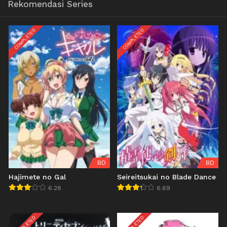
Rekomendasi Series
COMPLETED
COMPLETED
BD
BD
Hajimete no Gal
Seireitsukai no Blade Dance
6.28
6.69
COMPLETED
COMPLETED