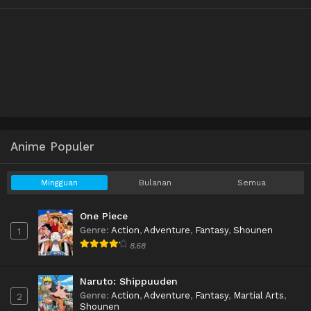
Anime Populer
Mingguan
Bulanan
Semua
One Piece
Genre
:
Action
,
Adventure
,
Fantasy
,
Shounen
1
8.68
Naruto: Shippuuden
Genre
:
Action
,
Adventure
,
Fantasy
,
Martial Arts
,
2
Shounen