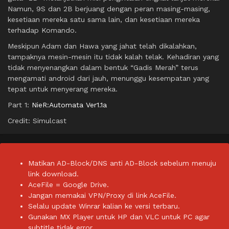
Namun, 9S dan 2B berjuang dengan peran masing-masing,
kesetiaan mereka satu sama lain, dan kesetiaan mereka
terhadap Komando.
Meskipun Adam dan Hawa yang jahat telah dikalahkan,
tampaknya mesin-mesin itu tidak kalah telak. Kehadiran yang
tidak menyenangkan dalam bentuk “Gadis Merah” terus
mengamati android dari jauh, menunggu kesempatan yang
tepat untuk menyerang mereka.
Part 1:
NieR:Automata Ver1.1a
Credit: Simulcast
Matikan AD-Block/DNS anti AD-Block sebelum menuju
link download.
AceFile = Google Drive.
Jangan memakai VPN/Proxy di link AceFile.
Selalu update Winrar kalian ke versi terbaru.
Gunakan MX Player untuk HP dan VLC untuk PC agar
subtitle tidak error.