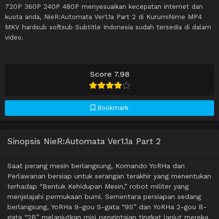
720P 360P 240P 480P menyesuaikan kecepatan internet dan
kuota anda, NieR:Automata Ver1.1a Part 2 di KurumiNime MP4
MKV hardsub softsub Subtitle Indonesia sudah tersedia di dalam
video.
Score 7.98
Bookmark
Sinopsis NieR:Automata Ver1.1a Part 2
Saat perang mesin berlangsung, Komando YoRHa dan
Perlawanan bersiap untuk serangan terakhir yang menentukan
terhadap “Bentuk Kehidupan Mesin,” robot militer yang
menjelajahi permukaan bumi. Sementara persiapan sedang
berlangsung, YoRHa 9-gou S-gata “9S” dan YoRHa 2-gou B-
gata “2B” melanjutkan misi pengintaian tingkat lanjut mereka.