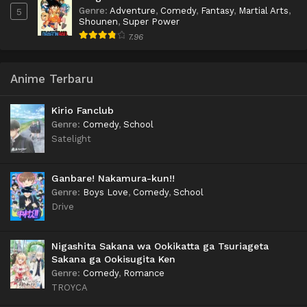
Genre
:
Adventure
,
Comedy
,
Fantasy
,
Martial Arts
,
5
Shounen
,
Super Power
7.96
Anime Terbaru
Kirio Fanclub
Genre
:
Comedy
,
School
Satelight
Ganbare! Nakamura-kun!!
Genre
:
Boys Love
,
Comedy
,
School
Drive
Nigashita Sakana wa Ookikatta ga Tsuriageta
Sakana ga Ookisugita Ken
Genre
:
Comedy
,
Romance
TROYCA