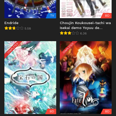
TV
BD
Endride
Choujin Koukousei-tachi wa
Isekai demo Yoyuu de
5.58
Ikinuku you desu!
6.36
COMPLETED
COMPLETED
BD
BD