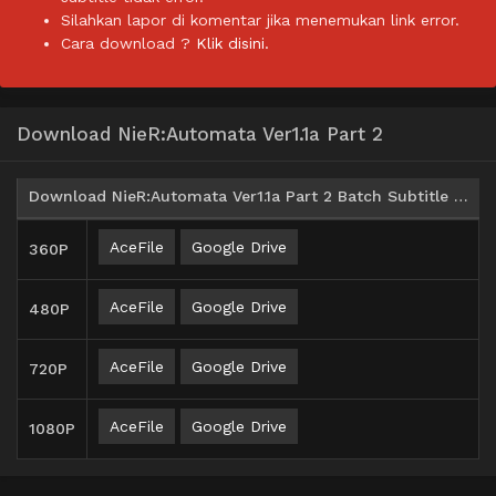
Silahkan lapor di komentar jika menemukan link error.
Cara download ?
Klik disini.
Download NieR:Automata Ver1.1a Part 2
Download NieR:Automata Ver1.1a Part 2 Batch Subtitle Indonesia
AceFile
Google Drive
360P
AceFile
Google Drive
480P
AceFile
Google Drive
720P
AceFile
Google Drive
1080P