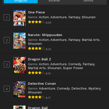
Mingguan
Bulanan
Semua
One Piece
Genre
:
Action
,
Adventure
,
Fantasy
,
Shounen
1
8.68
Naruto: Shippuuden
Genre
:
Action
,
Adventure
,
Fantasy
,
Martial Arts
,
2
Shounen
8.25
Dragon Ball Z
Genre
:
Action
,
Adventure
,
Comedy
,
Fantasy
,
3
Martial Arts
,
Shounen
,
Super Power
8.16
Detective Conan
Genre
:
Adventure
,
Comedy
,
Detective
,
Mystery
,
4
Shounen
8.17
Dragon Ball