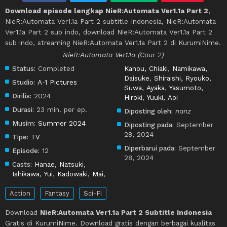
Download episode lengkap NieR:Automata Ver1.1a Part 2
,
NieR:Automata Ver1.1a Part 2 subtitle Indonesia, NieR:Automata
Ver1.1a Part 2 sub indo, download NieR:Automata Ver1.1a Part 2
sub indo, streaming NieR:Automata Ver1.1a Part 2 di KurumiNime.
NieR:Automata Ver1.1a (Cour 2)
Status:
Completed
Kanou, Chiaki
,
Namikawa,
Daisuke
,
Shiraishi, Ryouko
,
Studio:
A-1 Pictures
Suwa, Ayaka
,
Yasumoto,
Dirilis:
2024
Hiroki
,
Yuuki, Aoi
Durasi:
23 min. per ep.
Diposting oleh:
nanz
Musim:
Summer 2024
Diposting pada:
September
28, 2024
Tipe:
TV
Diperbarui pada:
September
Episode:
12
28, 2024
Casts:
Hanae, Natsuki
,
Ishikawa, Yui
,
Kadowaki, Mai
,
Action
Fantasy
Sci-Fi
Download
NieR:Automata Ver1.1a Part 2 Subtitle Indonesia
Gratis di KurumiNime. Download gratis dengan berbagai kualitas