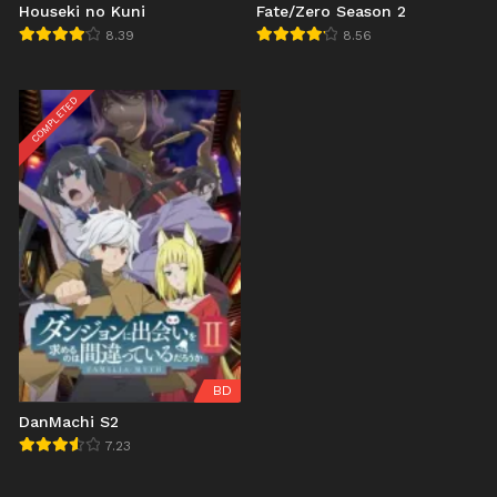
Houseki no Kuni
Fate/Zero Season 2
8.39
8.56
COMPLETED
BD
DanMachi S2
7.23