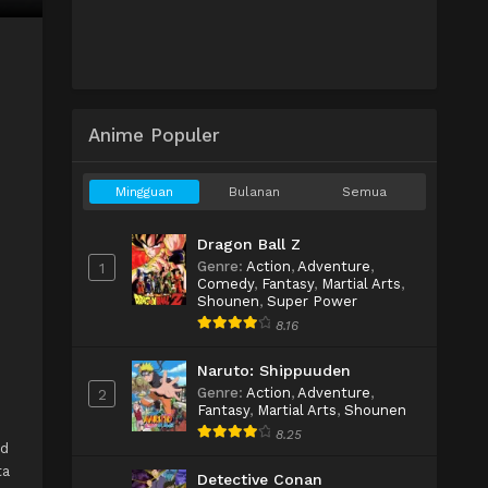
Anime Populer
Mingguan
Bulanan
Semua
Dragon Ball Z
Genre
:
Action
,
Adventure
,
1
Comedy
,
Fantasy
,
Martial Arts
,
Shounen
,
Super Power
8.16
Naruto: Shippuuden
Genre
:
Action
,
Adventure
,
2
Fantasy
,
Martial Arts
,
Shounen
8.25
ad
ta
Detective Conan