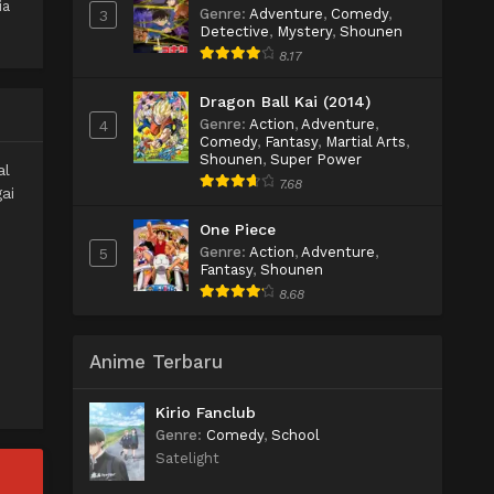
ia
Genre
:
Adventure
,
Comedy
,
3
Detective
,
Mystery
,
Shounen
8.17
Dragon Ball Kai (2014)
Genre
:
Action
,
Adventure
,
4
Comedy
,
Fantasy
,
Martial Arts
,
Shounen
,
Super Power
al
7.68
ai
One Piece
Genre
:
Action
,
Adventure
,
5
Fantasy
,
Shounen
8.68
Anime Terbaru
Kirio Fanclub
Genre
:
Comedy
,
School
Satelight