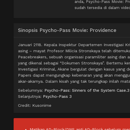
anda, Psycho-Pass Movie: Pr
sudah tersedia di dalam vide
Sinopsis Psycho-Pass Movie: Providence
Januari 2118. Kepala Inspektur Departemen Investigasi K
asing – mayat Profesor Milicia Stronskaya telah ditemuka
Peacebreakers, sebuah organisasi paramiliter asing dan
yang dikenal sebagai “Dokumen Stronskaya”. Bertemu k
Investigasi Kriminal, Akane bergulat dengan kasus yang
Papers dapat mengungkap kebenaran yang akan menggunc
akar-akarnya. Dalam kisah yang tak terungkap inilah mata
Sebelumnya:
Psycho-Pass: Sinners of the System Case.3
Selanjutnya:
Psycho-Pass 3
Credit: Kusonime
Matikan AD-Block/DNS anti AD-Block sebelum men