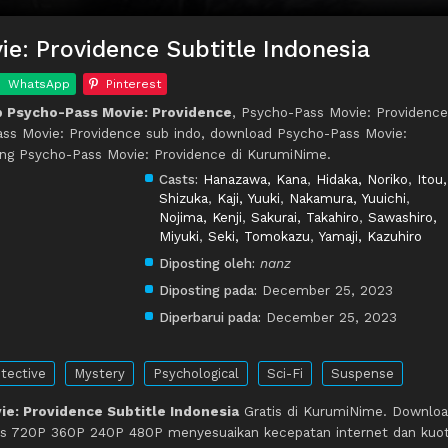
e: Providence Subtitle Indonesia
WhatsApp
Pinterest
 Psycho-Pass Movie: Providence
, Psycho-Pass Movie: Providence
Pass Movie: Providence sub indo, download Psycho-Pass Movie:
ing Psycho-Pass Movie: Providence di KurumiNime.
Casts:
Hanazawa, Kana
,
Hidaka, Noriko
,
Itou,
Shizuka
,
Kaji, Yuuki
,
Nakamura, Yuuichi
,
Nojima, Kenji
,
Sakurai, Takahiro
,
Sawashiro,
Miyuki
,
Seki, Tomokazu
,
Yamaji, Kazuhiro
Diposting oleh:
nanz
Diposting pada:
December 25, 2023
Diperbarui pada:
December 25, 2023
tective
Mystery
Psychological
Sci-Fi
Suspense
e: Providence Subtitle Indonesia
Gratis di KurumiNime. Downlo
itas 720P 360P 240P 480P menyesuaikan kecepatan internet dan kuo