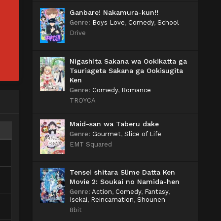
Ganbare! Nakamura-kun!!
Genre
:
Boys Love
,
Comedy
,
School
Drive
Nigashita Sakana wa Ookikatta ga
Tsuriageta Sakana ga Ookisugita
Ken
Genre
:
Comedy
,
Romance
TROYCA
Maid-san wa Taberu dake
Genre
:
Gourmet
,
Slice of Life
EMT Squared
Tensei shitara Slime Datta Ken
Movie 2: Soukai no Namida-hen
Genre
:
Action
,
Comedy
,
Fantasy
,
Isekai
,
Reincarnation
,
Shounen
8bit