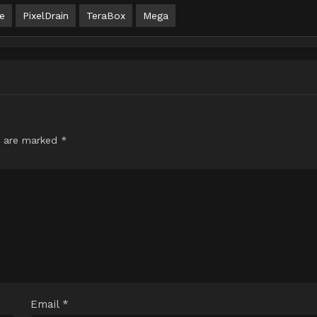
e
PixelDrain
TeraBox
Mega
s are marked
*
Email
*