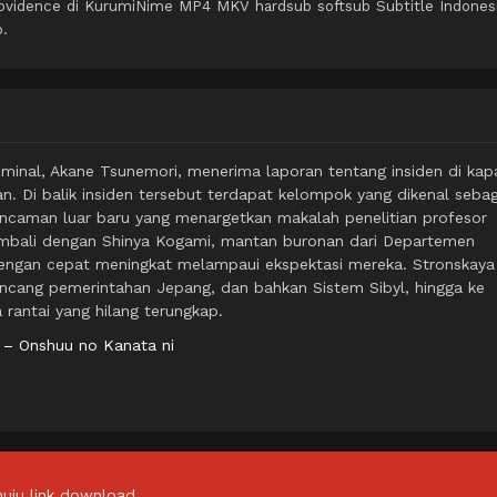
ovidence di KurumiNime MP4 MKV hardsub softsub Subtitle Indones
o.
riminal, Akane Tsunemori, menerima laporan tentang insiden di kap
n. Di balik insiden tersebut terdapat kelompok yang dikenal sebag
 ancaman luar baru yang menargetkan makalah penelitian profesor
embali dengan Shinya Kogami, mantan buronan dari Departemen
 dengan cepat meningkat melampaui ekspektasi mereka. Stronskaya
ang pemerintahan Jepang, dan bahkan Sistem Sibyl, hingga ke
 rantai yang hilang terungkap.
 – Onshuu no Kanata ni
uju link download.