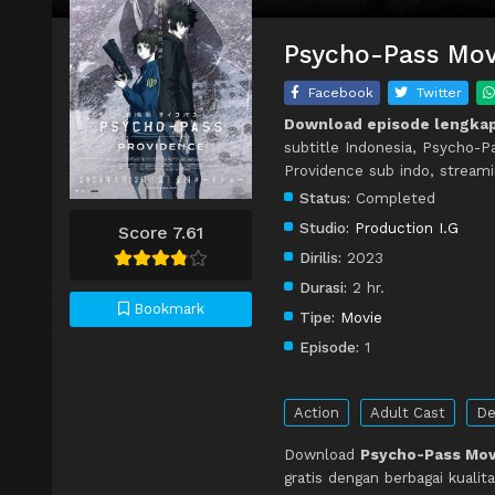
Psycho-Pass Movi
Facebook
Twitter
Download episode lengkap
subtitle Indonesia, Psycho-
Providence sub indo, stream
Status:
Completed
Studio:
Production I.G
Score 7.61
Dirilis:
2023
Durasi:
2 hr.
Bookmark
Tipe:
Movie
Episode:
1
Action
Adult Cast
De
Download
Psycho-Pass Movi
gratis dengan berbagai kual