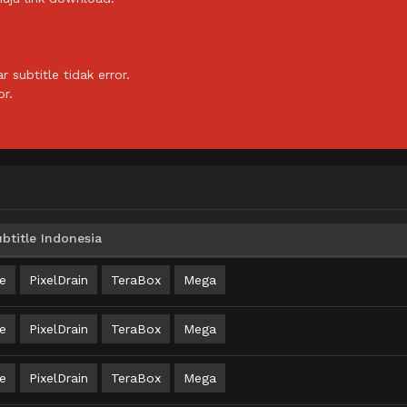
subtitle tidak error.
or.
title Indonesia
e
PixelDrain
TeraBox
Mega
e
PixelDrain
TeraBox
Mega
e
PixelDrain
TeraBox
Mega