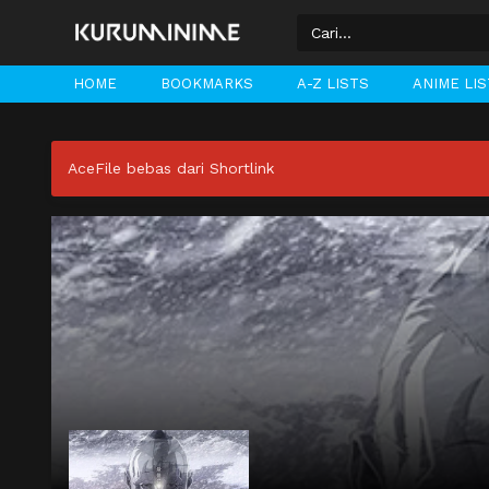
HOME
BOOKMARKS
A-Z LISTS
ANIME LI
AceFile bebas dari Shortlink